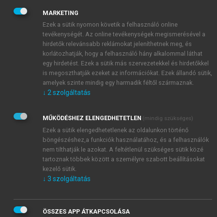
kutatások szerint a vállalatok meghatározó részének
MARKETING
nincs formális stratégiája és a partnerek, illetve a
Ezek a sütik nyomon követik a felhasználó online
munkatársak számára kommunikálható inspiráló
tevékenységét. Az online tevékenységek megismerésével a
jövőképe, küldetése. Különösen kis- és
hirdetők relevánsabb reklámokat jeleníthetnek meg, és
korlátozhatják, hogy a felhasználó hány alkalommal láthat
középvállalkozások esetében mérsékelt a stratégiai
egy hirdetést. Ezek a sütik más szervezetekkel és hirdetőkkel
tervezési és kontrolling eszközök használata. A hazai
is megoszthatják ezeket az információkat. Ezek állandó sütik,
tulajdonú cégek nem igazán élnek a stratégiai
amelyek szinte mindig egy harmadik féltől származnak.
tervezési eszközök alkalmazásával, pedig a sok-éves
↓
2
szolgáltatás
átfogó versenyképességi vizsgálatok egyik fontos
megállapítása, hogy az egyes vállalatok
MŰKÖDÉSHEZ ELENGEDHETETLEN
(mindig szükséges)
eredményessége alapvetően függ a választott
Ezek a sütik elengedhetetlenek az oldalunkon történő
stratégiától (
Chikán–Czakó, 2009
).
böngészéshez,a funkciók használatához, és a felhasználók
Versenyképességi szempontból bizonyítást nyert
nem tilthatják le azokat. A feltétlenül szükséges sütik közé
a stratégiai tervezés és a kiválósági szempontok
tartoznak többek között a személyre szabott beállításokat
kezelő sütik.
folyamatos monitorozásának a szerepe, ami túlmutat
↓
3
szolgáltatás
a vállalatvezetők többségének a figyelmét lekötő
operatív működéshez kapcsolódó feladatokon. Nem
véletlen tehát, hogy a különböző nemzeti minőségi
ÖSSZES APP ÁTKAPCSOLÁSA