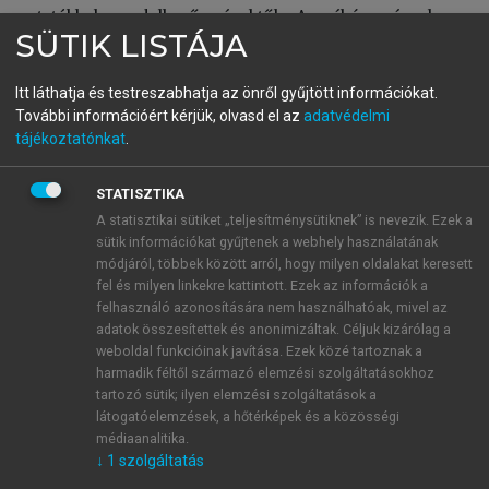
mutatókkal rendelkező cégektől. A néhány évvel
később megismételt kutatások meglepő vagy nem
SÜTIK LISTÁJA
meglepő módon azt találták, hogy a Peters és
Waterman által kiválónak minősített vállalatok már
Itt láthatja és testreszabhatja az önről gyűjtött információkat.
nem is annyira kiválóak. Ugyanis a vizsgálatot követő
További információért kérjük, olvasd el az
adatvédelmi
tájékoztatónkat
.
években az eszköz- és tőke megtérülési mutatóik,
vagy a tőzsdei értékük és az árbevételeik növekedése
már nem volt a legkiválóbbak között. A szerzőkkel és
STATISZTIKA
a McKinsey 7-S modellel összhangban a kritikai
A statisztikai sütiket „teljesítménysütiknek” is nevezik. Ezek a
sütik információkat gyűjtenek a webhely használatának
elemzők is felhívták a figyelmet a soft tényezők
módjáról, többek között arról, hogy milyen oldalakat keresett
szerepére és kiemelten a szervezeti kultúrára, ami
fel és milyen linkekre kattintott. Ezek az információk a
jelentős hatással van a vállalati kiválóságra és sikerre
felhasználó azonosítására nem használhatóak, mivel az
(
Aupperle et al., 1986
).
adatok összesítettek és anonimizáltak. Céljuk kizárólag a
Nem mehetünk el amellett, hogy
weboldal funkcióinak javítása. Ezek közé tartoznak a
harmadik féltől származó elemzési szolgáltatásokhoz
kihangsúlyozzuk a vállalatok vezetésének a szerepét
tartozó sütik; ilyen elemzési szolgáltatások a
a kiválóság elérésében és fenntartásában. Ki nem
látogatóelemzések, a hőtérképek és a közösségi
tűzött célokat ugyanis sem szervezeti, sem egyéni
médiaanalitika.
szinten nem lehet érni. Közhelynek tűnhet ez a
↓
1
szolgáltatás
megállapítás, azonban a vállalati versenyképességi