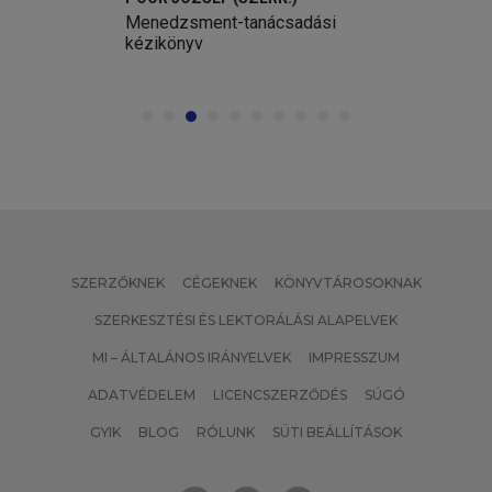
Menedzsment-tanácsadási
kézikönyv
SZERZŐKNEK
CÉGEKNEK
KÖNYVTÁROSOKNAK
SZERKESZTÉSI ÉS LEKTORÁLÁSI ALAPELVEK
MI – ÁLTALÁNOS IRÁNYELVEK
IMPRESSZUM
ADATVÉDELEM
LICENCSZERZŐDÉS
SÚGÓ
GYIK
BLOG
RÓLUNK
SÜTI BEÁLLÍTÁSOK