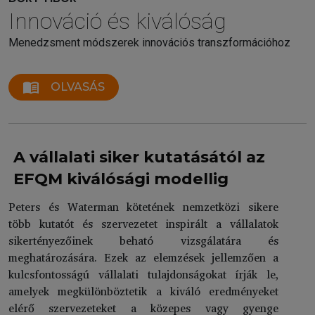
Innováció és kiválóság
Menedzsment módszerek innovációs transzformációhoz
menu_book
OLVASÁS
A vállalati siker kutatásától az
EFQM kiválósági modellig
Peters és Waterman kötetének nemzetközi sikere
több kutatót és szervezetet inspirált a vállalatok
sikertényezőinek beható vizsgálatára és
meghatározására. Ezek az elemzések jellemzően a
kulcsfontosságú vállalati tulajdonságokat írják le,
amelyek megkülönböztetik a kiváló eredményeket
elérő szervezeteket a közepes vagy gyenge