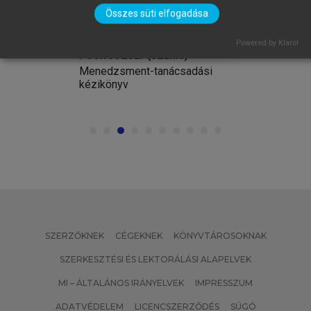
Összes süti elfogadása
Powered by Klaro!
POÓR JÓZSEF (SZERK.)
Menedzsment-tanácsadási
kézikönyv
SZERZŐKNEK
CÉGEKNEK
KÖNYVTÁROSOKNAK
SZERKESZTÉSI ÉS LEKTORÁLÁSI ALAPELVEK
MI – ÁLTALÁNOS IRÁNYELVEK
IMPRESSZUM
ADATVÉDELEM
LICENCSZERZŐDÉS
SÚGÓ