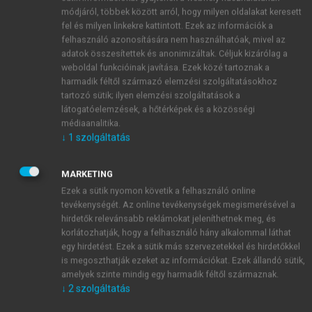
végfogyasztók vagy ipari partnerek. A „fuzzy front
módjáról, többek között arról, hogy milyen oldalakat keresett
end” szakasz azonban a legnagyobb hatással van az
fel és milyen linkekre kattintott. Ezek az információk a
egész innovációs folyamatra és annak eredményére.
felhasználó azonosítására nem használhatóak, mivel az
adatok összesítettek és anonimizáltak. Céljuk kizárólag a
weboldal funkcióinak javítása. Ezek közé tartoznak a
harmadik féltől származó elemzési szolgáltatásokhoz
tartozó sütik; ilyen elemzési szolgáltatások a
látogatóelemzések, a hőtérképek és a közösségi
médiaanalitika.
↓
1
szolgáltatás
MARKETING
Ezek a sütik nyomon követik a felhasználó online
tevékenységét. Az online tevékenységek megismerésével a
hirdetők relevánsabb reklámokat jeleníthetnek meg, és
10. ábra.
Az innovációs folyamat kezdeti zűrzavaros
korlátozhatják, hogy a felhasználó hány alkalommal láthat
szakasza
egy hirdetést. Ezek a sütik más szervezetekkel és hirdetőkkel
Forrás:
Osterwalder (2020
) alapján saját szerkesztés.
is megoszthatják ezeket az információkat. Ezek állandó sütik,
amelyek szinte mindig egy harmadik féltől származnak.
↓
2
szolgáltatás
Oliver Gassmann és Fiona Schweitzer a nemzetközi