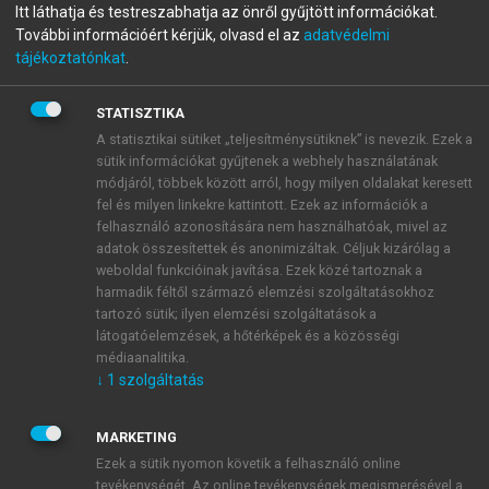
Itt láthatja és testreszabhatja az önről gyűjtött információkat.
Innováció és kiválóság
További információért kérjük, olvasd el az
adatvédelmi
tájékoztatónkat
.
Menedzsment módszerek innovációs transzformációhoz
STATISZTIKA
menu_book
OLVASÁS
A statisztikai sütiket „teljesítménysütiknek” is nevezik. Ezek a
sütik információkat gyűjtenek a webhely használatának
módjáról, többek között arról, hogy milyen oldalakat keresett
fel és milyen linkekre kattintott. Ezek az információk a
felhasználó azonosítására nem használhatóak, mivel az
III. rész. Gyakorlati
adatok összesítettek és anonimizáltak. Céljuk kizárólag a
weboldal funkcióinak javítása. Ezek közé tartoznak a
módszerek a vállalati
harmadik féltől származó elemzési szolgáltatásokhoz
tartozó sütik; ilyen elemzési szolgáltatások a
felfedezési és az innovációs
látogatóelemzések, a hőtérképek és a közösségi
folyamatok bevezetésére,
médiaanalitika.
↓
1
szolgáltatás
fejlesztésére
MARKETING
Ezek a sütik nyomon követik a felhasználó online
tevékenységét. Az online tevékenységek megismerésével a