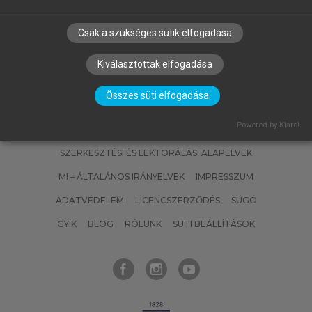
Csak a szükséges sütik elfogadása
Kiválasztottak elfogadása
Összes süti elfogadása
Powered by Klaro!
SZERZŐKNEK
CÉGEKNEK
KÖNYVTÁROSOKNAK
SZERKESZTÉSI ÉS LEKTORÁLÁSI ALAPELVEK
MI – ÁLTALÁNOS IRÁNYELVEK
IMPRESSZUM
ADATVÉDELEM
LICENCSZERZŐDÉS
SÚGÓ
GYIK
BLOG
RÓLUNK
SÜTI BEÁLLÍTÁSOK