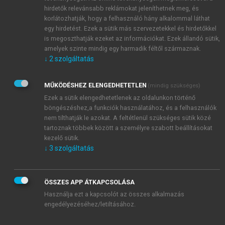
hirdetők relevánsabb reklámokat jeleníthetnek meg, és
korlátozhatják, hogy a felhasználó hány alkalommal láthat
egy hirdetést. Ezek a sütik más szervezetekkel és hirdetőkkel
is megoszthatják ezeket az információkat. Ezek állandó sütik,
amelyek szinte mindig egy harmadik féltől származnak.
↓
2
szolgáltatás
MŰKÖDÉSHEZ ELENGEDHETETLEN
(mindig szükséges)
Ezek a sütik elengedhetetlenek az oldalunkon történő
böngészéshez,a funkciók használatához, és a felhasználók
nem tilthatják le azokat. A feltétlenül szükséges sütik közé
tartoznak többek között a személyre szabott beállításokat
kezelő sütik.
↓
3
szolgáltatás
ÖSSZES APP ÁTKAPCSOLÁSA
Használja ezt a kapcsolót az összes alkalmazás
engedélyezéséhez/letiltásához.