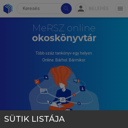
person
search
menu
BELÉPÉS
MeRSZ online
okoskönyvtár
Több száz tankönyv egy helyen.
Online. Bárhol. Bármikor.
SÜTIK LISTÁJA
DŐRY TIBOR