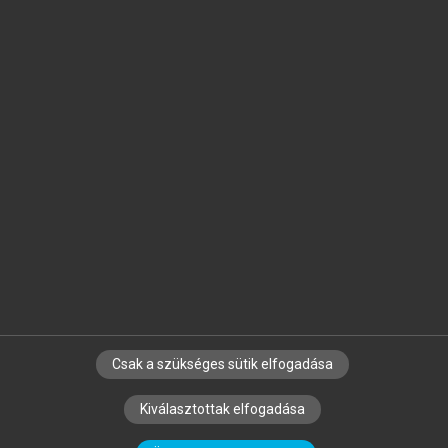
Jelöld meg a számodra fontos részeket, és
készíts
saját
jegyzeteket!
Egyéni előfizetéssel további
MeRSZ+ funkciókat
és
tartalmakat is elérhetsz.
Csak a szükséges sütik elfogadása
SZERZŐKNEK
CÉGEKNEK
KÖNYVTÁROSOKNAK
Kiválasztottak elfogadása
SZERKESZTÉSI ÉS LEKTORÁLÁSI ALAPELVEK