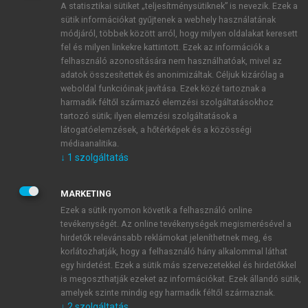
A statisztikai sütiket „teljesítménysütiknek” is nevezik. Ezek a
sütik információkat gyűjtenek a webhely használatának
módjáról, többek között arról, hogy milyen oldalakat keresett
ÚJ FIÓK LÉTREHOZÁSA
fel és milyen linkekre kattintott. Ezek az információk a
1 óra díjmentes hozzáférés
felhasználó azonosítására nem használhatóak, mivel az
adatok összesítettek és anonimizáltak. Céljuk kizárólag a
weboldal funkcióinak javítása. Ezek közé tartoznak a
E-MAIL-CÍM
harmadik féltől származó elemzési szolgáltatásokhoz
tartozó sütik; ilyen elemzési szolgáltatások a
látogatóelemzések, a hőtérképek és a közösségi
NÉV
médiaanalitika.
↓
1
szolgáltatás
JELSZÓ
MARKETING
Ezek a sütik nyomon követik a felhasználó online
tevékenységét. Az online tevékenységek megismerésével a
JELSZÓ ÚJRA
hirdetők relevánsabb reklámokat jeleníthetnek meg, és
korlátozhatják, hogy a felhasználó hány alkalommal láthat
egy hirdetést. Ezek a sütik más szervezetekkel és hirdetőkkel
is megoszthatják ezeket az információkat. Ezek állandó sütik,
Kérek értesítést a MeRSZ újdonságairól, akcióiról.
amelyek szinte mindig egy harmadik féltől származnak.
↓
2
szolgáltatás