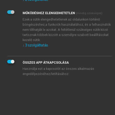
Kérek értesítést az Akadémiai Kiadó Zrt. újdonságairól,
akcióiról.
MŰKÖDÉSHEZ ELENGEDHETETLEN
(mindig szükséges)
Az
Adatkezelési tájékoztatóban
foglaltakat tudomásul
veszem és elfogadom.
Ezek a sütik elengedhetetlenek az oldalunkon történő
Az
Általános vásárlási feltételeket
, valamint a
szotar.net
és a
böngészéshez,a funkciók használatához, és a felhasználók
mersz.hu
oldalak licencszerződéseiben foglaltakat
nem tilthatják le azokat. A feltétlenül szükséges sütik közé
tudomásul veszem és elfogadom.
tartoznak többek között a személyre szabott beállításokat
kezelő sütik.
↓
3
szolgáltatás
KIPRÓBÁLOM
ÖSSZES APP ÁTKAPCSOLÁSA
Használja ezt a kapcsolót az összes alkalmazás
engedélyezéséhez/letiltásához.
MIÉRT ÉRDEMES A MERSZ ONLINE
OKOSKÖNYVTÁRAT HASZNÁLNI?