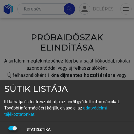
person
search
menu
BELÉPÉS
PRÓBAIDŐSZAK
ELINDÍTÁSA
A tartalom megtekintéséhez lépj be a saját fiókoddal, iskolai
azonosítóddal vagy új felhasználóként.
Új felhasználóként
1 óra díjmentes hozzáférésre
vagy
jogosult.
SÜTIK LISTÁJA
A próbaidőszak elindításához,
jelentkezz
be meglévő
fiókoddal,
vagy hozz létre új fiókot.
Itt láthatja és testreszabhatja az önről gyűjtött információkat.
További információért kérjük, olvasd el az
adatvédelmi
A regisztráció után a
próbaidőszak
automatikusan
elindul.
tájékoztatónkat
.
BELÉPÉS SAJÁT FIÓKKAL
STATISZTIKA