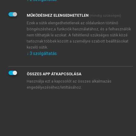
Kérek értesítést az Akadémiai Kiadó Zrt. újdonságairól,
akcióiról.
MŰKÖDÉSHEZ ELENGEDHETETLEN
(mindig szükséges)
Az
Adatkezelési tájékoztatóban
foglaltakat tudomásul
veszem és elfogadom.
Ezek a sütik elengedhetetlenek az oldalunkon történő
Az
Általános vásárlási feltételeket
, valamint a
szotar.net
és a
böngészéshez,a funkciók használatához, és a felhasználók
mersz.hu
oldalak licencszerződéseiben foglaltakat
nem tilthatják le azokat. A feltétlenül szükséges sütik közé
tudomásul veszem és elfogadom.
tartoznak többek között a személyre szabott beállításokat
kezelő sütik.
↓
3
szolgáltatás
KIPRÓBÁLOM
ÖSSZES APP ÁTKAPCSOLÁSA
Használja ezt a kapcsolót az összes alkalmazás
engedélyezéséhez/letiltásához.
MIÉRT ÉRDEMES A MERSZ ONLINE
OKOSKÖNYVTÁRAT HASZNÁLNI?