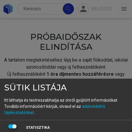
person
search
menu
BELÉPÉS
PRÓBAIDŐSZAK
ELINDÍTÁSA
A tartalom megtekintéséhez lépj be a saját fiókoddal, iskolai
azonosítóddal vagy új felhasználóként.
Új felhasználóként
1 óra díjmentes hozzáférésre
vagy
jogosult.
SÜTIK LISTÁJA
A próbaidőszak elindításához,
jelentkezz
be meglévő
fiókoddal,
vagy hozz létre új fiókot.
Itt láthatja és testreszabhatja az önről gyűjtött információkat.
További információért kérjük, olvasd el az
adatvédelmi
A regisztráció után a
próbaidőszak
automatikusan
elindul.
tájékoztatónkat
.
BELÉPÉS SAJÁT FIÓKKAL
STATISZTIKA