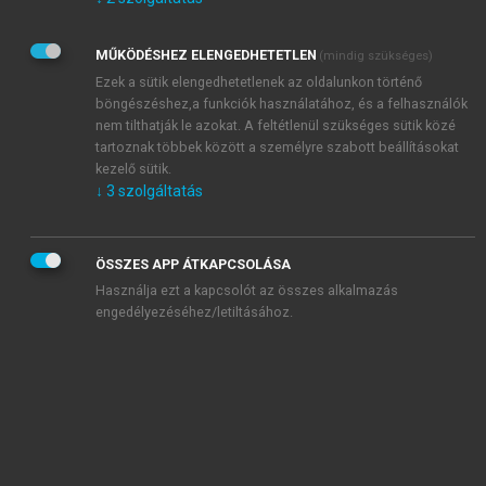
Kérek értesítést az Akadémiai Kiadó Zrt. újdonságairól,
akcióiról.
MŰKÖDÉSHEZ ELENGEDHETETLEN
(mindig szükséges)
Az
Adatkezelési tájékoztatóban
foglaltakat tudomásul
veszem és elfogadom.
Ezek a sütik elengedhetetlenek az oldalunkon történő
Az
Általános vásárlási feltételeket
, valamint a
szotar.net
és a
böngészéshez,a funkciók használatához, és a felhasználók
mersz.hu
oldalak licencszerződéseiben foglaltakat
nem tilthatják le azokat. A feltétlenül szükséges sütik közé
tudomásul veszem és elfogadom.
tartoznak többek között a személyre szabott beállításokat
kezelő sütik.
↓
3
szolgáltatás
KIPRÓBÁLOM
ÖSSZES APP ÁTKAPCSOLÁSA
Használja ezt a kapcsolót az összes alkalmazás
engedélyezéséhez/letiltásához.
MIÉRT ÉRDEMES A MERSZ ONLINE
OKOSKÖNYVTÁRAT HASZNÁLNI?