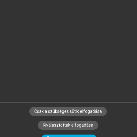
Jelöld meg a számodra fontos részeket, és
készíts
saját
jegyzeteket!
Egyéni előfizetéssel további
MeRSZ+ funkciókat
és
tartalmakat is elérhetsz.
Csak a szükséges sütik elfogadása
SZERZŐKNEK
CÉGEKNEK
KÖNYVTÁROSOKNAK
Kiválasztottak elfogadása
SZERKESZTÉSI ÉS LEKTORÁLÁSI ALAPELVEK