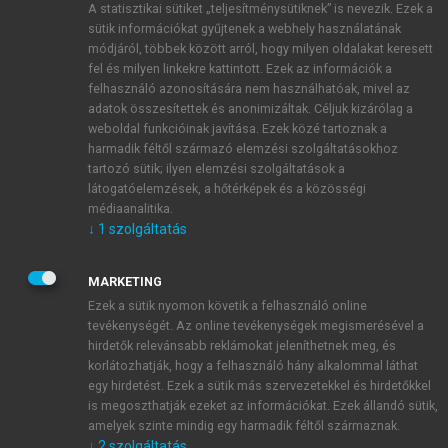
A statisztikai sütiket „teljesítménysütiknek” is nevezik. Ezek a
sütik információkat gyűjtenek a webhely használatának
módjáról, többek között arról, hogy milyen oldalakat keresett
ÚJ FIÓK LÉTREHOZÁSA
fel és milyen linkekre kattintott. Ezek az információk a
1 óra díjmentes hozzáférés
felhasználó azonosítására nem használhatóak, mivel az
adatok összesítettek és anonimizáltak. Céljuk kizárólag a
weboldal funkcióinak javítása. Ezek közé tartoznak a
E-MAIL-CÍM
harmadik féltől származó elemzési szolgáltatásokhoz
tartozó sütik; ilyen elemzési szolgáltatások a
látogatóelemzések, a hőtérképek és a közösségi
NÉV
médiaanalitika.
↓
1
szolgáltatás
JELSZÓ
MARKETING
Ezek a sütik nyomon követik a felhasználó online
tevékenységét. Az online tevékenységek megismerésével a
JELSZÓ ÚJRA
hirdetők relevánsabb reklámokat jeleníthetnek meg, és
korlátozhatják, hogy a felhasználó hány alkalommal láthat
egy hirdetést. Ezek a sütik más szervezetekkel és hirdetőkkel
is megoszthatják ezeket az információkat. Ezek állandó sütik,
Kérek értesítést a MeRSZ újdonságairól, akcióiról.
amelyek szinte mindig egy harmadik féltől származnak.
↓
2
szolgáltatás