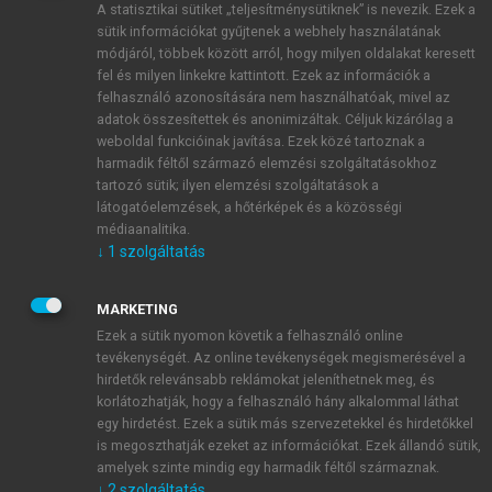
A statisztikai sütiket „teljesítménysütiknek” is nevezik. Ezek a
sütik információkat gyűjtenek a webhely használatának
módjáról, többek között arról, hogy milyen oldalakat keresett
ÚJ FIÓK LÉTREHOZÁSA
fel és milyen linkekre kattintott. Ezek az információk a
1 óra díjmentes hozzáférés
felhasználó azonosítására nem használhatóak, mivel az
adatok összesítettek és anonimizáltak. Céljuk kizárólag a
weboldal funkcióinak javítása. Ezek közé tartoznak a
E-MAIL-CÍM
harmadik féltől származó elemzési szolgáltatásokhoz
tartozó sütik; ilyen elemzési szolgáltatások a
látogatóelemzések, a hőtérképek és a közösségi
NÉV
médiaanalitika.
↓
1
szolgáltatás
JELSZÓ
MARKETING
Ezek a sütik nyomon követik a felhasználó online
tevékenységét. Az online tevékenységek megismerésével a
JELSZÓ ÚJRA
hirdetők relevánsabb reklámokat jeleníthetnek meg, és
korlátozhatják, hogy a felhasználó hány alkalommal láthat
egy hirdetést. Ezek a sütik más szervezetekkel és hirdetőkkel
is megoszthatják ezeket az információkat. Ezek állandó sütik,
Kérek értesítést a MeRSZ újdonságairól, akcióiról.
amelyek szinte mindig egy harmadik féltől származnak.
↓
2
szolgáltatás