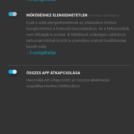
Kérek értesítést az Akadémiai Kiadó Zrt. újdonságairól,
akcióiról.
MŰKÖDÉSHEZ ELENGEDHETETLEN
(mindig szükséges)
Az
Adatkezelési tájékoztatóban
foglaltakat tudomásul
veszem és elfogadom.
Ezek a sütik elengedhetetlenek az oldalunkon történő
Az
Általános vásárlási feltételeket
, valamint a
szotar.net
és a
böngészéshez,a funkciók használatához, és a felhasználók
mersz.hu
oldalak licencszerződéseiben foglaltakat
nem tilthatják le azokat. A feltétlenül szükséges sütik közé
tudomásul veszem és elfogadom.
tartoznak többek között a személyre szabott beállításokat
kezelő sütik.
↓
3
szolgáltatás
KIPRÓBÁLOM
ÖSSZES APP ÁTKAPCSOLÁSA
Használja ezt a kapcsolót az összes alkalmazás
engedélyezéséhez/letiltásához.
MIÉRT ÉRDEMES A MERSZ ONLINE
OKOSKÖNYVTÁRAT HASZNÁLNI?