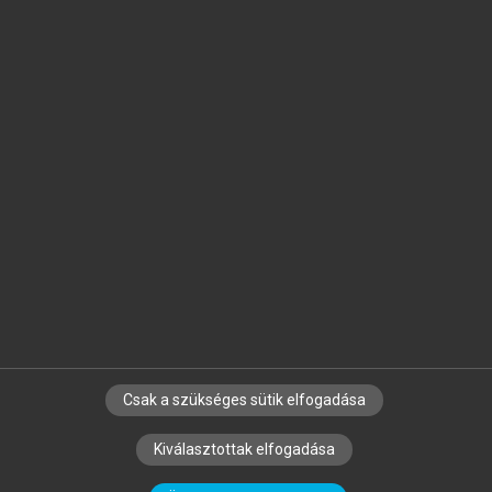
Jelöld meg a számodra fontos részeket, és
készíts
saját
jegyzeteket!
Egyéni előfizetéssel további
MeRSZ+ funkciókat
és
tartalmakat is elérhetsz.
Csak a szükséges sütik elfogadása
SZERZŐKNEK
CÉGEKNEK
KÖNYVTÁROSOKNAK
Kiválasztottak elfogadása
SZERKESZTÉSI ÉS LEKTORÁLÁSI ALAPELVEK