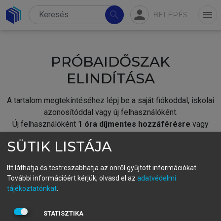
person
search
menu
BELÉPÉS
PRÓBAIDŐSZAK
ELINDÍTÁSA
A tartalom megtekintéséhez lépj be a saját fiókoddal, iskolai
azonosítóddal vagy új felhasználóként.
Új felhasználóként
1 óra díjmentes hozzáférésre
vagy
jogosult.
SÜTIK LISTÁJA
A próbaidőszak elindításához,
jelentkezz
be meglévő
fiókoddal,
vagy hozz létre új fiókot.
Itt láthatja és testreszabhatja az önről gyűjtött információkat.
További információért kérjük, olvasd el az
adatvédelmi
A regisztráció után a
próbaidőszak
automatikusan
elindul.
tájékoztatónkat
.
BELÉPÉS SAJÁT FIÓKKAL
STATISZTIKA