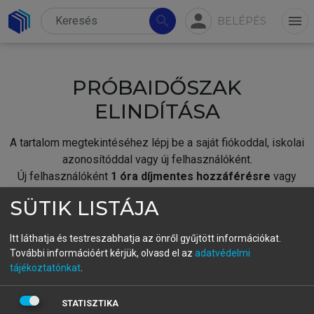
person
search
menu
BELÉPÉS
PRÓBAIDŐSZAK
ELINDÍTÁSA
A tartalom megtekintéséhez lépj be a saját fiókoddal, iskolai
azonosítóddal vagy új felhasználóként.
Új felhasználóként
1 óra díjmentes hozzáférésre
vagy
jogosult.
SÜTIK LISTÁJA
A próbaidőszak elindításához,
jelentkezz
be meglévő
fiókoddal,
vagy hozz létre új fiókot.
Itt láthatja és testreszabhatja az önről gyűjtött információkat.
További információért kérjük, olvasd el az
adatvédelmi
A regisztráció után a
próbaidőszak
automatikusan
elindul.
tájékoztatónkat
.
BELÉPÉS SAJÁT FIÓKKAL
STATISZTIKA