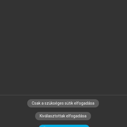
Jelöld meg a számodra fontos részeket, és
készíts
saját
jegyzeteket!
Egyéni előfizetéssel további
MeRSZ+ funkciókat
és
tartalmakat is elérhetsz.
Csak a szükséges sütik elfogadása
SZERZŐKNEK
CÉGEKNEK
KÖNYVTÁROSOKNAK
Kiválasztottak elfogadása
SZERKESZTÉSI ÉS LEKTORÁLÁSI ALAPELVEK