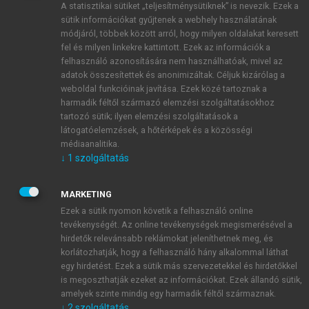
A statisztikai sütiket „teljesítménysütiknek” is nevezik. Ezek a
sütik információkat gyűjtenek a webhely használatának
módjáról, többek között arról, hogy milyen oldalakat keresett
ÚJ FIÓK LÉTREHOZÁSA
fel és milyen linkekre kattintott. Ezek az információk a
1 óra díjmentes hozzáférés
felhasználó azonosítására nem használhatóak, mivel az
adatok összesítettek és anonimizáltak. Céljuk kizárólag a
weboldal funkcióinak javítása. Ezek közé tartoznak a
E-MAIL-CÍM
harmadik féltől származó elemzési szolgáltatásokhoz
tartozó sütik; ilyen elemzési szolgáltatások a
látogatóelemzések, a hőtérképek és a közösségi
NÉV
médiaanalitika.
↓
1
szolgáltatás
JELSZÓ
MARKETING
Ezek a sütik nyomon követik a felhasználó online
tevékenységét. Az online tevékenységek megismerésével a
JELSZÓ ÚJRA
hirdetők relevánsabb reklámokat jeleníthetnek meg, és
korlátozhatják, hogy a felhasználó hány alkalommal láthat
egy hirdetést. Ezek a sütik más szervezetekkel és hirdetőkkel
is megoszthatják ezeket az információkat. Ezek állandó sütik,
Kérek értesítést a MeRSZ újdonságairól, akcióiról.
amelyek szinte mindig egy harmadik féltől származnak.
↓
2
szolgáltatás