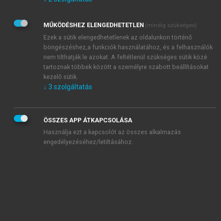
Kérek értesítést az Akadémiai Kiadó Zrt. újdonságairól,
akcióiról.
MŰKÖDÉSHEZ ELENGEDHETETLEN
(mindig szükséges)
Az
Adatkezelési tájékoztatóban
foglaltakat tudomásul
veszem és elfogadom.
Ezek a sütik elengedhetetlenek az oldalunkon történő
Az
Általános vásárlási feltételeket
, valamint a
szotar.net
és a
böngészéshez,a funkciók használatához, és a felhasználók
mersz.hu
oldalak licencszerződéseiben foglaltakat
nem tilthatják le azokat. A feltétlenül szükséges sütik közé
tudomásul veszem és elfogadom.
tartoznak többek között a személyre szabott beállításokat
kezelő sütik.
↓
3
szolgáltatás
KIPRÓBÁLOM
ÖSSZES APP ÁTKAPCSOLÁSA
Használja ezt a kapcsolót az összes alkalmazás
engedélyezéséhez/letiltásához.
MIÉRT ÉRDEMES A MERSZ ONLINE
OKOSKÖNYVTÁRAT HASZNÁLNI?