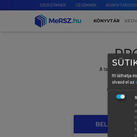
SZERZŐKNEK
CÉGEKNEK
KÖNYVTÁROSO
KÖNYVTÁR
KED
PR
SÜTIK
A tartalom megtek
Itt láthatja 
olvasd el az
A próbaidősza
S
A
w
m
BELÉPÉS SAJ
h
f
s