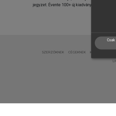
jegyzet. Évente 100+ új kiadvány.
kiadvá
Csak 
SZERZŐKNEK
CÉGEKNEK
KÖNYVTÁROSO
L
Verzió: 2.7.2