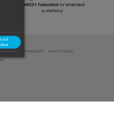
át
MeRSZ+ funkciókat
és tartalmakat
is elérhetsz.
 süti
adása
 IRÁNYELVEK
IMPRESSZUM
ADATVÉDELEM
ered by Klaro!
OK