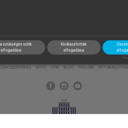
nyokat, hogy bármikor azonnal
részeket, és
készíts
saj
hozzájuk férhess!
jegyzeteket!
a szükséges sütik
Kiválasztottak
Összes
elfogadása
elfogadása
elfog
KNAK
SZERKESZTÉSI ÉS LEKTORÁLÁSI ALAPELVEK
MI – ÁLTALÁNOS
Pow
ICENCSZERZŐDÉS
SÚGÓ
GYIK
BLOG
RÓLUNK
SÜTI BEÁLLÍTÁS