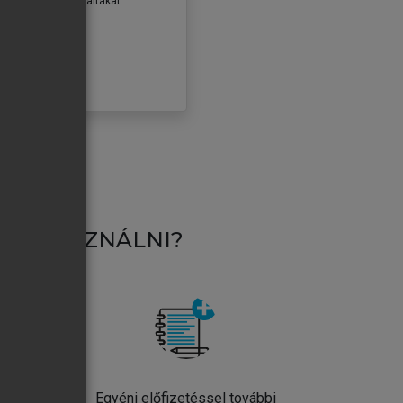
erződéseiben foglaltakat
ogadom.
ÓBÁLOM
AT HASZNÁLNI?
ntos
Egyéni előfizetéssel további