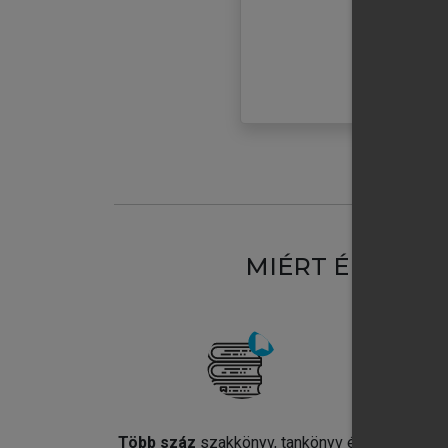
MIÉRT ÉRDEME
Több száz
szakkönyv, tankönyv és
Jel