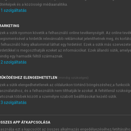
őtérképek és a közösségi médiaanalitika.
E-MAIL-CÍM
1
szolgáltatás
MARKETING
NÉV
zek a sütik nyomon követik a felhasználó online tevékenységét. Az online tev
egismerésével a hirdetők relevánsabb reklámokat jeleníthetnek meg, és korlát
 felhasználó hány alkalommal láthat egy hirdetést. Ezek a sütik más szervezete
JELSZÓ
irdetőkkel is megoszthatják ezeket az információkat. Ezek állandó sütik, amely
indig egy harmadik féltől származnak.
2
szolgáltatás
JELSZÓ ÚJRA
PÉS
ŰKÖDÉSHEZ ELENGEDHETETLEN
(mindig szükséges)
zek a sütik elengedhetetlenek az oldalunkon történő böngészéshez,a funkciók
asználatához, és a felhasználók nem tilthatják le azokat. A feltétlenül szükség
Kérek értesítést a MeRSZ új
artoznak többek között a személyre szabott beállításokat kezelő sütik.
Kérek értesítést az Akadémi
3
szolgáltatás
akcióiról.
 VAGY?
Az
Adatkezelési tájékozta
yi azonosítóval
veszem és elfogadom.
SSZES APP ÁTKAPCSOLÁSA
Az
Általános vásárlási felt
asználja ezt a kapcsolót az összes alkalmazás engedélyezéséhez/letiltásáho