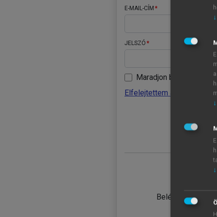
h
E-MAIL-CÍM
↓
JELSZÓ
E
m
a
Maradjon belépve
h
Elfelejtettem a jelszavamat
m
↓
BELÉ
M
E
h
t
↓
TANULÓ
Belépés intézmén
Ö
H