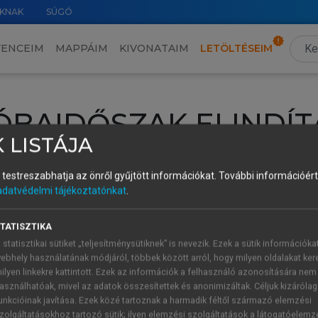
KNAK
SÚGÓ
VENCEIM
MAPPÁIM
KIVONATAIM
LETÖLTÉSEIM
ÓBAIDŐSZAK ELINDÍT
 LISTÁJA
intéséhez lépj be a saját fiókoddal, iskolai azonosítóddal vagy ú
és testreszabhatja az önről gyűjtött információkat.
További információért 
Új felhasználóként
1 óra díjmentes hozzáférésre
vagy jogosult
adatvédelmi tájékoztatónkat
.
k elindításához,
jelentkezz
be meglévő fiókoddal,
vagy hozz lé
A regisztráció után a
próbaidőszak
automatikusan
elindul.
TATISZTIKA
 statisztikai sütiket „teljesítménysütiknek” is nevezik. Ezek a sütik információka
ebhely használatának módjáról, többek között arról, hogy milyen oldalakat kere
ilyen linkekre kattintott. Ezek az információk a felhasználó azonosítására nem
ÚJ FIÓK 
ÁT FIÓKKAL
asználhatóak, mivel az adatok összesítettek és anonimizáltak. Céljuk kizáróla
1 óra díjme
unkcióinak javítása. Ezek közé tartoznak a harmadik féltől származó elemzési
zolgáltatásokhoz tartozó sütik; ilyen elemzési szolgáltatások a látogatóelemz