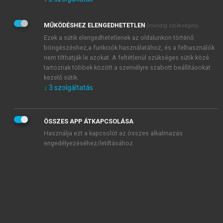
Kérek értesítést az Akadémiai Kiadó Zrt. újdonságairól,
akcióiról.
MŰKÖDÉSHEZ ELENGEDHETETLEN
(mindig szükséges)
Az
Adatkezelési tájékoztatóban
foglaltakat tudomásul
veszem és elfogadom.
Ezek a sütik elengedhetetlenek az oldalunkon történő
Az
Általános vásárlási feltételeket
, valamint a
szotar.net
és a
böngészéshez,a funkciók használatához, és a felhasználók
mersz.hu
oldalak licencszerződéseiben foglaltakat
nem tilthatják le azokat. A feltétlenül szükséges sütik közé
tudomásul veszem és elfogadom.
tartoznak többek között a személyre szabott beállításokat
kezelő sütik.
↓
3
szolgáltatás
KIPRÓBÁLOM
ÖSSZES APP ÁTKAPCSOLÁSA
Használja ezt a kapcsolót az összes alkalmazás
engedélyezéséhez/letiltásához.
MIÉRT ÉRDEMES A MERSZ ONLINE
OKOSKÖNYVTÁRAT HASZNÁLNI?