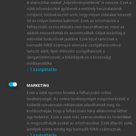
A statisztikai sütiket „teljesítménysütiknek” is nevezik. Ezek a
sütik információkat gyűjtenek a webhely használatának
módjáról, többek között arról, hogy milyen oldalakat keresett
ÚJ FIÓK LÉTREHOZÁSA
fel és milyen linkekre kattintott. Ezek az információk a
1 óra díjmentes hozzáférés
felhasználó azonosítására nem használhatóak, mivel az
adatok összesítettek és anonimizáltak. Céljuk kizárólag a
weboldal funkcióinak javítása. Ezek közé tartoznak a
E-MAIL-CÍM
harmadik féltől származó elemzési szolgáltatásokhoz
tartozó sütik; ilyen elemzési szolgáltatások a
látogatóelemzések, a hőtérképek és a közösségi
NÉV
médiaanalitika.
↓
1
szolgáltatás
JELSZÓ
MARKETING
Ezek a sütik nyomon követik a felhasználó online
tevékenységét. Az online tevékenységek megismerésével a
JELSZÓ ÚJRA
hirdetők relevánsabb reklámokat jeleníthetnek meg, és
korlátozhatják, hogy a felhasználó hány alkalommal láthat
egy hirdetést. Ezek a sütik más szervezetekkel és hirdetőkkel
is megoszthatják ezeket az információkat. Ezek állandó sütik,
Kérek értesítést a MeRSZ újdonságairól, akcióiról.
amelyek szinte mindig egy harmadik féltől származnak.
↓
2
szolgáltatás