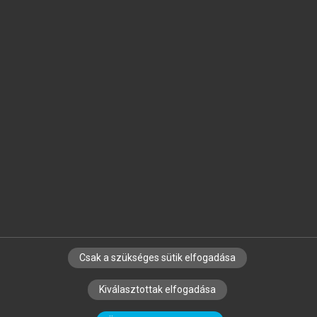
Jelöld meg a számodra fontos részeket, és
készíts
saját
jegyzeteket!
Egyéni előfizetéssel további
MeRSZ+ funkciókat
és
tartalmakat is elérhetsz.
Csak a szükséges sütik elfogadása
SZERZŐKNEK
CÉGEKNEK
KÖNYVTÁROSOKNAK
Kiválasztottak elfogadása
SZERKESZTÉSI ÉS LEKTORÁLÁSI ALAPELVEK