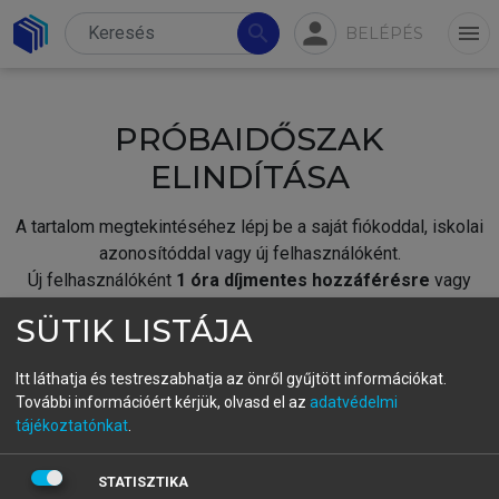
person
search
menu
BELÉPÉS
PRÓBAIDŐSZAK
ELINDÍTÁSA
A tartalom megtekintéséhez lépj be a saját fiókoddal, iskolai
azonosítóddal vagy új felhasználóként.
Új felhasználóként
1 óra díjmentes hozzáférésre
vagy
jogosult.
SÜTIK LISTÁJA
A próbaidőszak elindításához,
jelentkezz
be meglévő
fiókoddal,
vagy hozz létre új fiókot.
Itt láthatja és testreszabhatja az önről gyűjtött információkat.
További információért kérjük, olvasd el az
adatvédelmi
A regisztráció után a
próbaidőszak
automatikusan
elindul.
tájékoztatónkat
.
BELÉPÉS SAJÁT FIÓKKAL
STATISZTIKA