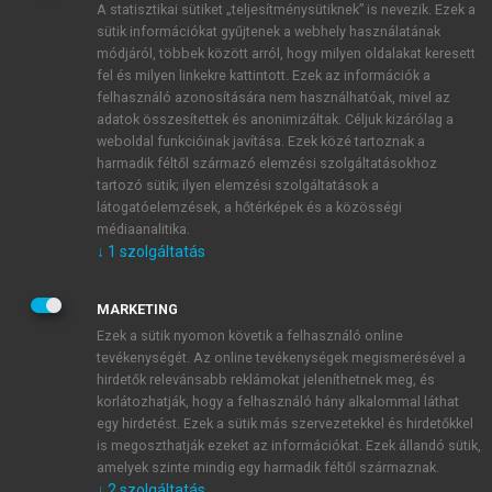
A statisztikai sütiket „teljesítménysütiknek” is nevezik. Ezek a
sütik információkat gyűjtenek a webhely használatának
módjáról, többek között arról, hogy milyen oldalakat keresett
ÚJ FIÓK LÉTREHOZÁSA
fel és milyen linkekre kattintott. Ezek az információk a
1 óra díjmentes hozzáférés
felhasználó azonosítására nem használhatóak, mivel az
adatok összesítettek és anonimizáltak. Céljuk kizárólag a
weboldal funkcióinak javítása. Ezek közé tartoznak a
E-MAIL-CÍM
harmadik féltől származó elemzési szolgáltatásokhoz
tartozó sütik; ilyen elemzési szolgáltatások a
látogatóelemzések, a hőtérképek és a közösségi
NÉV
médiaanalitika.
↓
1
szolgáltatás
JELSZÓ
MARKETING
Ezek a sütik nyomon követik a felhasználó online
tevékenységét. Az online tevékenységek megismerésével a
JELSZÓ ÚJRA
hirdetők relevánsabb reklámokat jeleníthetnek meg, és
korlátozhatják, hogy a felhasználó hány alkalommal láthat
egy hirdetést. Ezek a sütik más szervezetekkel és hirdetőkkel
is megoszthatják ezeket az információkat. Ezek állandó sütik,
Kérek értesítést a MeRSZ újdonságairól, akcióiról.
amelyek szinte mindig egy harmadik féltől származnak.
↓
2
szolgáltatás