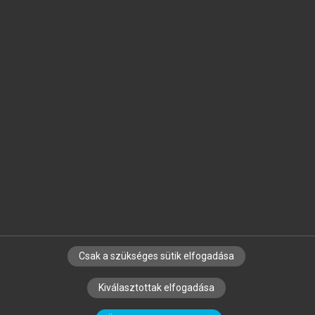
Jelöld meg a számodra fontos részeket, és
készíts
saját
jegyzeteket!
Egyéni előfizetéssel további
MeRSZ+ funkciókat
és
tartalmakat is elérhetsz.
Csak a szükséges sütik elfogadása
SZERZŐKNEK
CÉGEKNEK
KÖNYVTÁROSOKNAK
Kiválasztottak elfogadása
SZERKESZTÉSI ÉS LEKTORÁLÁSI ALAPELVEK