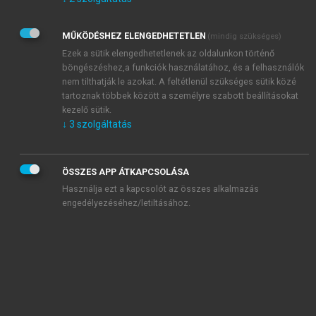
Kérek értesítést az Akadémiai Kiadó Zrt. újdonságairól,
akcióiról.
MŰKÖDÉSHEZ ELENGEDHETETLEN
(mindig szükséges)
Az
Adatkezelési tájékoztatóban
foglaltakat tudomásul
veszem és elfogadom.
Ezek a sütik elengedhetetlenek az oldalunkon történő
Az
Általános vásárlási feltételeket
, valamint a
szotar.net
és a
böngészéshez,a funkciók használatához, és a felhasználók
mersz.hu
oldalak licencszerződéseiben foglaltakat
nem tilthatják le azokat. A feltétlenül szükséges sütik közé
tudomásul veszem és elfogadom.
tartoznak többek között a személyre szabott beállításokat
kezelő sütik.
↓
3
szolgáltatás
KIPRÓBÁLOM
ÖSSZES APP ÁTKAPCSOLÁSA
Használja ezt a kapcsolót az összes alkalmazás
engedélyezéséhez/letiltásához.
MIÉRT ÉRDEMES A MERSZ ONLINE
OKOSKÖNYVTÁRAT HASZNÁLNI?