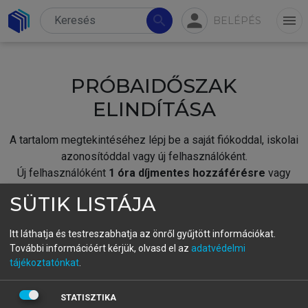
person
search
menu
BELÉPÉS
PRÓBAIDŐSZAK
ELINDÍTÁSA
A tartalom megtekintéséhez lépj be a saját fiókoddal, iskolai
azonosítóddal vagy új felhasználóként.
Új felhasználóként
1 óra díjmentes hozzáférésre
vagy
jogosult.
SÜTIK LISTÁJA
A próbaidőszak elindításához,
jelentkezz
be meglévő
fiókoddal,
vagy hozz létre új fiókot.
Itt láthatja és testreszabhatja az önről gyűjtött információkat.
További információért kérjük, olvasd el az
adatvédelmi
A regisztráció után a
próbaidőszak
automatikusan
elindul.
tájékoztatónkat
.
BELÉPÉS SAJÁT FIÓKKAL
STATISZTIKA