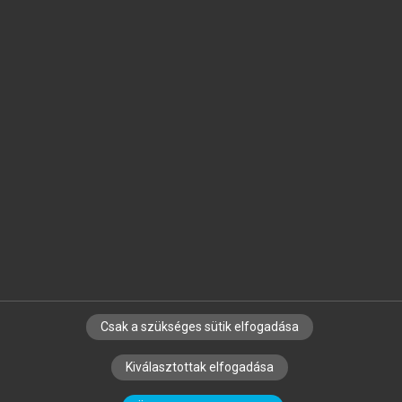
Jelöld meg a számodra fontos részeket, és
készíts
saját
jegyzeteket!
Egyéni előfizetéssel további
MeRSZ+ funkciókat
és
tartalmakat is elérhetsz.
Csak a szükséges sütik elfogadása
SZERZŐKNEK
CÉGEKNEK
KÖNYVTÁROSOKNAK
Kiválasztottak elfogadása
SZERKESZTÉSI ÉS LEKTORÁLÁSI ALAPELVEK