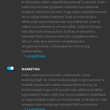
A statisztikai sütiket „teljesítménysütiknek” is nevezik. Ezek a
sütik információkat gyűjtenek a webhely használatának
módjáról, többek között arról, hogy milyen oldalakat keresett
ÚJ FIÓK LÉTREHOZÁSA
fel és milyen linkekre kattintott. Ezek az információk a
1 óra díjmentes hozzáférés
felhasználó azonosítására nem használhatóak, mivel az
adatok összesítettek és anonimizáltak. Céljuk kizárólag a
weboldal funkcióinak javítása. Ezek közé tartoznak a
E-MAIL-CÍM
harmadik féltől származó elemzési szolgáltatásokhoz
tartozó sütik; ilyen elemzési szolgáltatások a
látogatóelemzések, a hőtérképek és a közösségi
NÉV
médiaanalitika.
↓
1
szolgáltatás
JELSZÓ
MARKETING
Ezek a sütik nyomon követik a felhasználó online
tevékenységét. Az online tevékenységek megismerésével a
JELSZÓ ÚJRA
hirdetők relevánsabb reklámokat jeleníthetnek meg, és
korlátozhatják, hogy a felhasználó hány alkalommal láthat
egy hirdetést. Ezek a sütik más szervezetekkel és hirdetőkkel
is megoszthatják ezeket az információkat. Ezek állandó sütik,
Kérek értesítést a MeRSZ újdonságairól, akcióiról.
amelyek szinte mindig egy harmadik féltől származnak.
↓
2
szolgáltatás