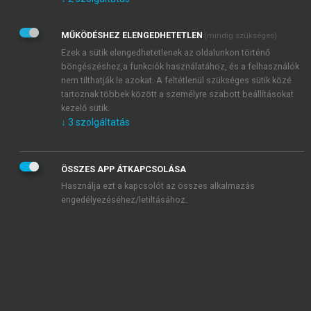
Kérek értesítést az Akadémiai Kiadó Zrt. újdonságairól,
akcióiról.
MŰKÖDÉSHEZ ELENGEDHETETLEN
(mindig szükséges)
Az
Adatkezelési tájékoztatóban
foglaltakat tudomásul
veszem és elfogadom.
Ezek a sütik elengedhetetlenek az oldalunkon történő
Az
Általános vásárlási feltételeket
, valamint a
szotar.net
és a
böngészéshez,a funkciók használatához, és a felhasználók
mersz.hu
oldalak licencszerződéseiben foglaltakat
nem tilthatják le azokat. A feltétlenül szükséges sütik közé
tudomásul veszem és elfogadom.
tartoznak többek között a személyre szabott beállításokat
kezelő sütik.
↓
3
szolgáltatás
KIPRÓBÁLOM
ÖSSZES APP ÁTKAPCSOLÁSA
Használja ezt a kapcsolót az összes alkalmazás
engedélyezéséhez/letiltásához.
MIÉRT ÉRDEMES A MERSZ ONLINE
OKOSKÖNYVTÁRAT HASZNÁLNI?