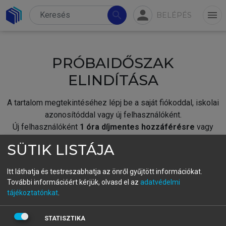
person
search
menu
BELÉPÉS
PRÓBAIDŐSZAK
ELINDÍTÁSA
A tartalom megtekintéséhez lépj be a saját fiókoddal, iskolai
azonosítóddal vagy új felhasználóként.
Új felhasználóként
1 óra díjmentes hozzáférésre
vagy
jogosult.
SÜTIK LISTÁJA
A próbaidőszak elindításához,
jelentkezz
be meglévő
fiókoddal,
vagy hozz létre új fiókot.
Itt láthatja és testreszabhatja az önről gyűjtött információkat.
További információért kérjük, olvasd el az
adatvédelmi
A regisztráció után a
próbaidőszak
automatikusan
elindul.
tájékoztatónkat
.
BELÉPÉS SAJÁT FIÓKKAL
STATISZTIKA