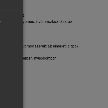
ramlás („rCBF”)
: a perfúziós nyomás, a vér viszkozitása, az
z.
krabban használt módszerek: az elméleti alapok
ges felnőtt emberben, nyugalomban