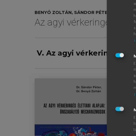
w
m
BENYÓ ZOLTÁN, SÁNDOR PÉTER
h
Az agyi vérkeringés éle
f
s
h
↓
V. Az agyi vérkeringés-s
E
m
a
h
m
↓
Az
Im
M
Aj
E
El
h
t
Kö
↓