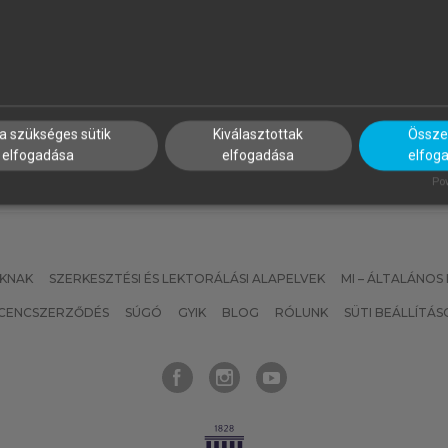
ALUS ANDRÁS, BUZÁS EDIT,
SZÉKÁCS BÉLA (SZERK.)
OLUB MARIANNA CSILLA,
Geriátria
AJNAVÖLGYI ÉVA (SZERK.)
z immunológia alapjai
a szükséges sütik
Kiválasztottak
Összes
elfogadása
elfogadása
elfog
Pow
KNAK
SZERKESZTÉSI ÉS LEKTORÁLÁSI ALAPELVEK
MI – ÁLTALÁNOS
ICENCSZERZŐDÉS
SÚGÓ
GYIK
BLOG
RÓLUNK
SÜTI BEÁLLÍTÁS