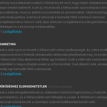
ebhely használatának módjáról, többek között arról, hogy milyen oldalakat kere
ilyen linkekre kattintott. Ezek az információk a felhasználó azonosítására nem
asználhatóak, mivel az adatok összesítettek és anonimizáltak. Céljuk kizáróla
ttani alapjai: önszabályzó mecha
unkcióinak javítása. Ezek közé tartoznak a harmadik féltől származó elemzési
zolgáltatásokhoz tartozó sütik; ilyen elemzési szolgáltatások a látogatóelemz
őtérképek és a közösségi médiaanalitika.
1
szolgáltatás
zabályozás fő mechanizmusai
MARKETING
zek a sütik nyomon követik a felhasználó online tevékenységét. Az online tev
egismerésével a hirdetők relevánsabb reklámokat jeleníthetnek meg, és korlát
 felhasználó hány alkalommal láthat egy hirdetést. Ezek a sütik más szervezete
TARTALOMJEGYZÉK
irdetőkkel is megoszthatják ezeket az információkat. Ezek állandó sütik, amely
indig egy harmadik féltől származnak.
2
szolgáltatás
 agyi vérkeringés élettani alapjai: önszabályzó mechanizmusok
presszum
ŰKÖDÉSHEZ ELENGEDHETETLEN
(mindig szükséges)
ánlás
zek a sütik elengedhetetlenek az oldalunkon történő böngészéshez,a funkciók
őszó
asználatához, és a felhasználók nem tilthatják le azokat. A feltétlenül szükség
artoznak többek között a személyre szabott beállításokat kezelő sütik.
szönetnyilvánítás
3
szolgáltatás