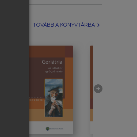
chevron_right
TOVÁBB A KÖNYVTÁRBA
arrow_circle_right