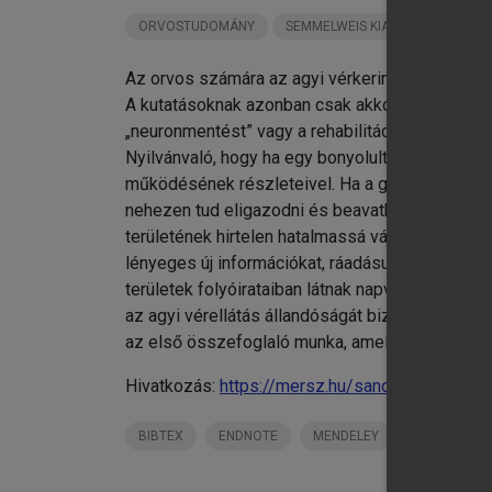
ORVOSTUDOMÁNY
SEMMELWEIS KIADÓ KÖNYVEI
Az orvos számára az agyi vérkeringés minden má
A kutatásoknak azonban csak akkor van igazán 
„neuronmentést” vagy a rehabilitációt szolgálják
Nyilvánvaló, hogy ha egy bonyolult, de korábban
működésének részleteivel. Ha a gyógyító orvos
nehezen tud eligazodni és beavatkozni a pathol
területének hirtelen hatalmassá vált adattáráb
lényeges új információkat, ráadásul a legújabb
területek folyóirataiban látnak napvilágot. A k
az agyi vérellátás állandóságát biztosító öns
az első összefoglaló munka, amely magyar nyelv
Hivatkozás:
https://mersz.hu/sandor-benyo-az-
BIBTEX
ENDNOTE
MENDELEY
ZOTERO