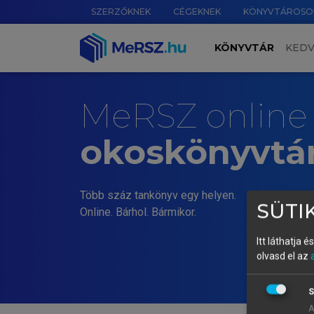
SZERZŐKNEK
CÉGEKNEK
KÖNYVTÁROSO
KÖNYVTÁR
KED
MeRSZ online
okoskönyvtá
Több száz tankönyv egy helyen.
SÜTIK
Online. Bárhol. Bármikor.
Itt láthatja 
olvasd el az
S
A