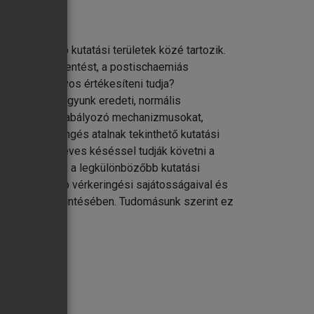
ekfeszítőbb kutatási területek közé tartozik.
sét, az életmentést, a postischaemiás
ágynál álló orvos értékesíteni tudja?
a tisztában vagyunk eredeti, normális
és az azokat szabályozó mechanizmusokat,
agyi vérkeringés atalnak tekinthető kutatási
yvek csak 2-3 éves késéssel tudják követni a
m szétszórtan, a legkülönbözőbb kutatási
gy legfontosabb vérkeringési sajátosságaival és
ok rövid áttekintésében. Tudomásunk szerint ez
/