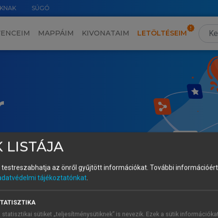
KNAK
SÚGÓ
VENCEIM
MAPPÁIM
KIVONATAIM
LETÖLTÉSEIM
r
 LISTÁJA
és testreszabhatja az önről gyűjtött információkat.
További információért 
adatvédelmi tájékoztatónkat
.
TATISZTIKA
 statisztikai sütiket „teljesítménysütiknek” is nevezik. Ezek a sütik információka