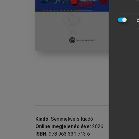
Be
chevron_right
I.
chevron_right
II
Ö
chevron_right
II
H
ag
chevron_right
IV
chevron_right
V.
chevron_right
VI
rö
VI
Ir
Rö
Kiadó:
Semmelweis Kiadó
Online megjelenés éve:
2026
ISBN:
978 963 331 713 6