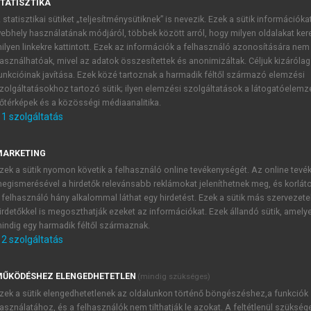
TATISZTIKA
 statisztikai sütiket „teljesítménysütiknek” is nevezik. Ezek a sütik információka
ebhely használatának módjáról, többek között arról, hogy milyen oldalakat kere
ttani alapjai: önszabályzó mecha
ilyen linkekre kattintott. Ezek az információk a felhasználó azonosítására nem
asználhatóak, mivel az adatok összesítettek és anonimizáltak. Céljuk kizáróla
unkcióinak javítása. Ezek közé tartoznak a harmadik féltől származó elemzési
zolgáltatásokhoz tartozó sütik; ilyen elemzési szolgáltatások a látogatóelemz
őtérképek és a közösségi médiaanalitika.
ion Computed tomográfia (SPECT)
1
szolgáltatás
 kíválóan szolgáló, gamma-sugarak detektálásán alapuló eljár
MARKETING
99m
izotóppal jelölt hexametil-propilénamid-oximot (
Tc-HMPAO
zek a sütik nyomon követik a felhasználó online tevékenységét. Az online tev
otonemissziót, a keletkezett gamma-sugarakat gamma-kamerával
egismerésével a hirdetők relevánsabb reklámokat jeleníthetnek meg, és korlát
d ezekből számítógépes eljárással (tomográfiás rekonstrukc
 felhasználó hány alkalommal láthat egy hirdetést. Ezek a sütik más szervezete
123
ECT – más izotópok (pl.
I) alkalmazásával – a lokális agyi 
irdetőkkel is megoszthatják ezeket az információkat. Ezek állandó sütik, amely
indig egy harmadik féltől származnak.
adatokat szolgáltat. A gamma-kamera által készített to
2
szolgáltatás
detű demenciák és az Alzheimer-kór okozta változások differe
ET (hasonlóan az MRI-hez) egyaránt a tomográfiás elvet hasz
ŰKÖDÉSHEZ ELENGEDHETETLEN
mutatott állapotát lehet meghatározni, de (ugyanazon személyben,
(mindig szükséges)
 beinduló élettani-biokémiai folyamatok is.
zek a sütik elengedhetetlenek az oldalunkon történő böngészéshez,a funkciók
asználatához, és a felhasználók nem tilthatják le azokat. A feltétlenül szükség