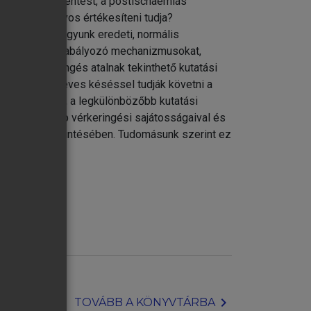
sét, az életmentést, a postischaemiás
ágynál álló orvos értékesíteni tudja?
a tisztában vagyunk eredeti, normális
és az azokat szabályozó mechanizmusokat,
agyi vérkeringés atalnak tekinthető kutatási
yvek csak 2-3 éves késéssel tudják követni a
m szétszórtan, a legkülönbözőbb kutatási
gy legfontosabb vérkeringési sajátosságaival és
ok rövid áttekintésében. Tudomásunk szerint ez
/
chevron_right
TOVÁBB A KÖNYVTÁRBA