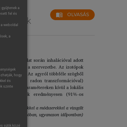
t gyűjtenek a
sett fel és
menu_book
OLVASÁS
nizmusok
g a weboldal
ések, a
ás. A vizsgálat során inhalációval adott
) juttatnak a szervezetbe. Az izotópok
ékenységek
 detektálják. Az agyról többféle szögből
ozhatják, hogy
ióval, inverz radon transzformációval)
kkel és
vérkeringési paramétereken kívül a lokális
ek szinte
mográfiás képek eredményesen (91%-os
nciálására.
nálja fel.
Ezekkel a módszerekkel a vizsgált
 ugyanazon régióban, ugyanazon időpontban)
es sütik közé