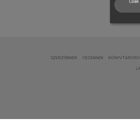
Csak 
SZERZŐKNEK
CÉGEKNEK
KÖNYVTÁROSO
L
Verzió: 2.7.2