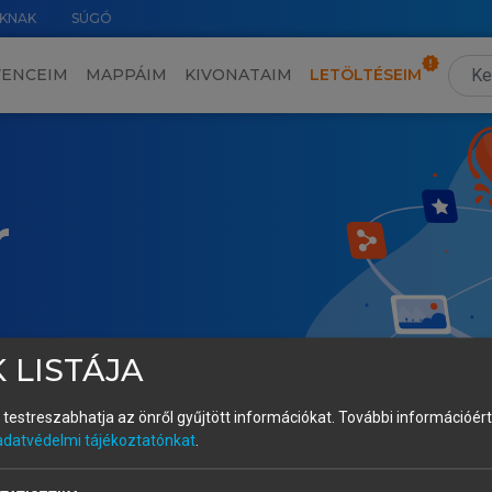
KNAK
SÚGÓ
VENCEIM
MAPPÁIM
KIVONATAIM
LETÖLTÉSEIM
r
 LISTÁJA
és testreszabhatja az önről gyűjtött információkat.
További információért 
adatvédelmi tájékoztatónkat
.