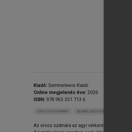
rö
chevron_right
chevron_right
chevron_right
VI
Kiadó:
Semmelweis Kiadó
Ir
Online megjelenés éve:
2026
Rö
ISBN:
978 963 331 713 6
ORVOSTUDOMÁNY
SEMMELWEIS KIADÓ KÖNYVEI
Az orvos számára az agyi vérkeringés minden má