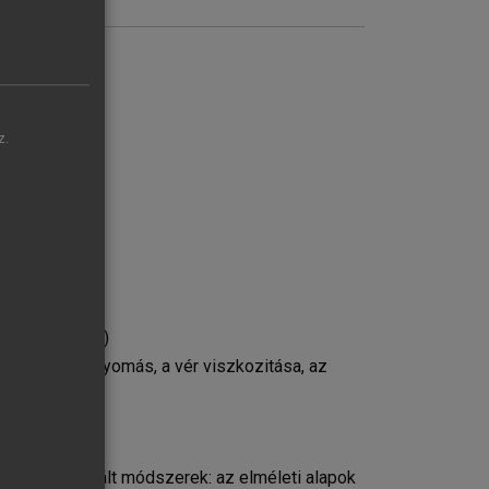
z.
ramlás („rCBF”)
: a perfúziós nyomás, a vér viszkozitása, az
krabban használt módszerek: az elméleti alapok