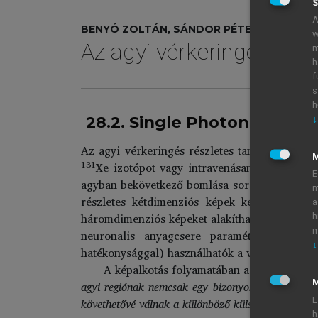
S
A
BENYÓ ZOLTÁN, SÁNDOR PÉTER
w
Az agyi vérkeringés éle
m
h
f
s
h
28.2. Single Photon Emiss
↓
Az agyi vérkeringés részletes tanulmányozását
131
99
Xe izotópot vagy intravenásan adott,
TC 
E
agyban bekövetkező bomlása során létrejött f
m
részletes kétdimenziós képek készülnek, maj
a
háromdimenziós képeket alakíthatók ki.. A SP
h
m
neuronalis anyagcsere paramétereiről is 
↓
hatékonysággal) használhatók a vascularis ere
A képalkotás folyamatában a SPECT és a P
M
agyi regiónak nemcsak egy bizonyos pillanatban 
követhetővé válnak a különböző külső stimulusokra
E
h