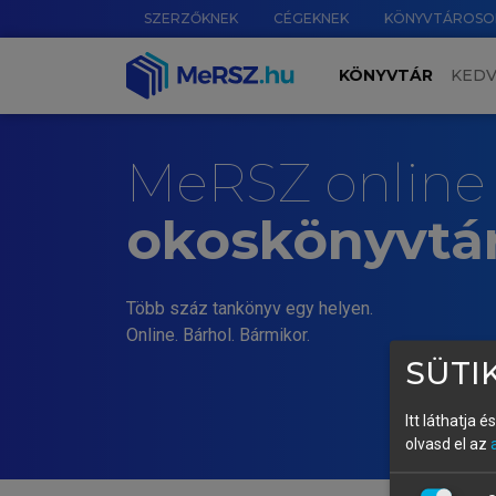
SZERZŐKNEK
CÉGEKNEK
KÖNYVTÁROSO
KÖNYVTÁR
KED
MeRSZ online
okoskönyvtá
Több száz tankönyv egy helyen.
Online. Bárhol. Bármikor.
SÜTIK
Itt láthatja 
olvasd el az