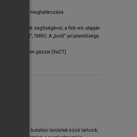
 véráramlásának meghatározása
ése inert gázok segítségével, a fick-elv alapján
aging, „MRI”, fMRI). A „bold”-jel jelentősége
árásai
fia jelzettxenon gázzal (XeCT)
PECT)
ges felnőtt emberben, nyugalomban
ekfeszítőbb kutatási területek közé tartozik.