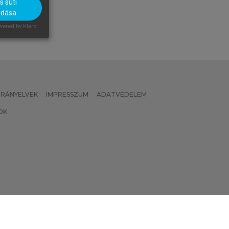
 süti
adása
ered by Klaro!
 IRÁNYELVEK
IMPRESSZUM
ADATVÉDELEM
OK