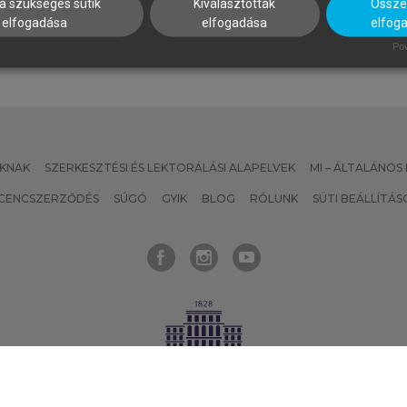
a szükséges sütik
Kiválasztottak
Összes
elfogadása
elfogadása
elfog
Pow
KNAK
SZERKESZTÉSI ÉS LEKTORÁLÁSI ALAPELVEK
MI – ÁLTALÁNOS
ICENCSZERZŐDÉS
SÚGÓ
GYIK
BLOG
RÓLUNK
SÜTI BEÁLLÍTÁS