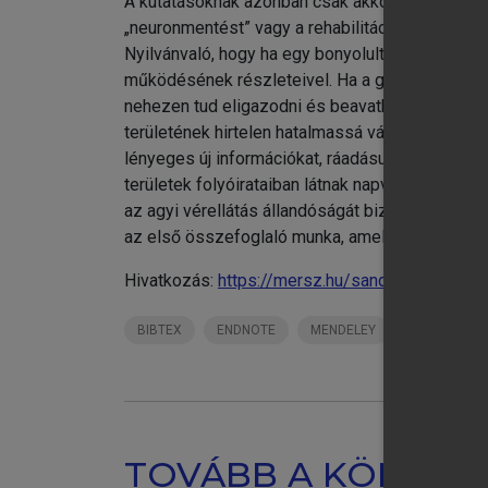
A kutatásoknak azonban csak akkor van igazán 
„neuronmentést” vagy a rehabilitációt szolgálják
Nyilvánvaló, hogy ha egy bonyolult, de korábban
működésének részleteivel. Ha a gyógyító orvos
nehezen tud eligazodni és beavatkozni a pathol
területének hirtelen hatalmassá vált adattáráb
lényeges új információkat, ráadásul a legújabb
területek folyóirataiban látnak napvilágot. A k
az agyi vérellátás állandóságát biztosító öns
az első összefoglaló munka, amely magyar nyelv
Hivatkozás:
https://mersz.hu/sandor-benyo-az-
BIBTEX
ENDNOTE
MENDELEY
ZOTERO
TOVÁBB A KÖNYVT