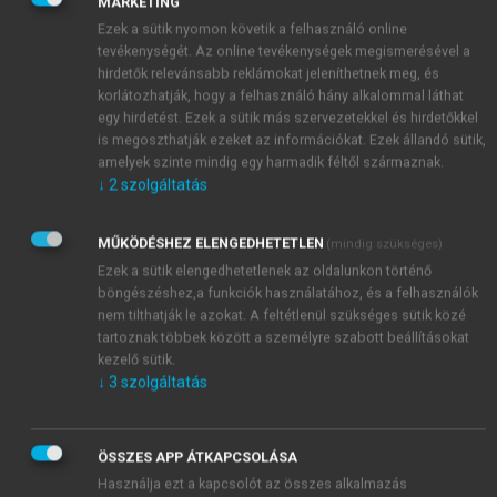
kívül a szolgáltatásokra és IT-megoldásokra
MARKETING
általános üzleti stratégiákat alkotni, az itt leírt
Ezek a sütik nyomon követik a felhasználó online
általános koncepciók és modellek kizárólagosan a
tevékenységét. Az online tevékenységek megismerésével a
hirdetők relevánsabb reklámokat jeleníthetnek meg, és
szerző jogát képezik. A könyvben közzétett összes
korlátozhatják, hogy a felhasználó hány alkalommal láthat
információ vagy már publikus volt, vagy a szerző
egy hirdetést. Ezek a sütik más szervezetekkel és hirdetőkkel
szellemi tulajdona, és saját egyéni vagy szakmai
is megoszthatják ezeket az információkat. Ezek állandó sütik,
tapasztalatán alapul. A szerző semminemű korábbi
amelyek szinte mindig egy harmadik féltől származnak.
vállalati titkot nem tár fel.
↓
2
szolgáltatás
MŰKÖDÉSHEZ ELENGEDHETETLEN
(mindig szükséges)
Ezek a sütik elengedhetetlenek az oldalunkon történő
böngészéshez,a funkciók használatához, és a felhasználók
nem tilthatják le azokat. A feltétlenül szükséges sütik közé
tartoznak többek között a személyre szabott beállításokat
kezelő sütik.
↓
3
szolgáltatás
ÖSSZES APP ÁTKAPCSOLÁSA
Használja ezt a kapcsolót az összes alkalmazás