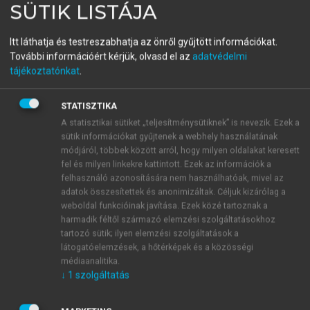
SÜTIK LISTÁJA
A gondoskodó menedzser
Üzleti modellek, innováció és kreativitás Közép- és Kelet-
Itt láthatja és testreszabhatja az önről gyűjtött információkat.
További információért kérjük, olvasd el az
adatvédelmi
Európában
tájékoztatónkat
.
menu_book
OLVASÁS
STATISZTIKA
A statisztikai sütiket „teljesítménysütiknek” is nevezik. Ezek a
sütik információkat gyűjtenek a webhely használatának
módjáról, többek között arról, hogy milyen oldalakat keresett
fel és milyen linkekre kattintott. Ezek az információk a
A közzétett üzleti modellek
felhasználó azonosítására nem használhatóak, mivel az
adatok összesítettek és anonimizáltak. Céljuk kizárólag a
és stratégiák szerzői jogai
weboldal funkcióinak javítása. Ezek közé tartoznak a
harmadik féltől származó elemzési szolgáltatásokhoz
Az ebben a könyvben közölt üzleti modellek és
tartozó sütik; ilyen elemzési szolgáltatások a
stratégiák szerzői joga e könyv szerzőjét illeti meg.
látogatóelemzések, a hőtérképek és a közösségi
Mivel a szerzőnek korábbi munkakörében sohasem
médiaanalitika.
↓
1
szolgáltatás
volt feladata üzleti modelleket kidolgozni vagy az
előző alkalmazója által forgalmazott termékkörön