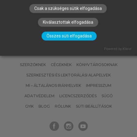
Csak a szükséges sütik elfogadása
Kiválasztottak elfogadása
Összes süti elfogadása
Powered by Klaro!
SZERZŐKNEK
CÉGEKNEK
KÖNYVTÁROSOKNAK
SZERKESZTÉSI ÉS LEKTORÁLÁSI ALAPELVEK
MI – ÁLTALÁNOS IRÁNYELVEK
IMPRESSZUM
ADATVÉDELEM
LICENCSZERZŐDÉS
SÚGÓ
GYIK
BLOG
RÓLUNK
SÜTI BEÁLLÍTÁSOK