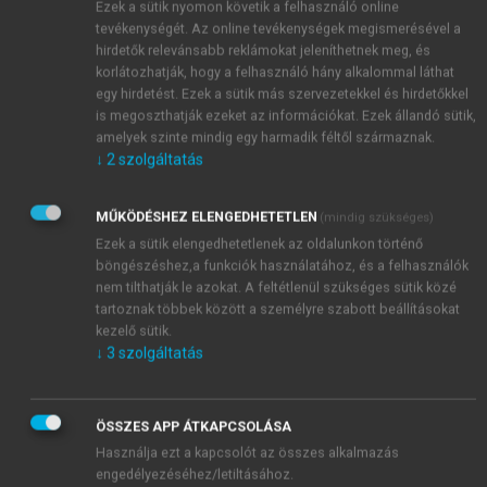
technológiai felkészítésére. Ezek két nagy csoportba
Ezek a sütik nyomon követik a felhasználó online
tevékenységét. Az online tevékenységek megismerésével a
sorolhatók: elsőként azok a gondosan összeállított
hirdetők relevánsabb reklámokat jeleníthetnek meg, és
mintafeladatsorok jelentek meg, amelyek a szoftverek
korlátozhatják, hogy a felhasználó hány alkalommal láthat
funkcióira koncentrálva, a fordított szöveget csak
egy hirdetést. Ezek a sütik más szervezetekkel és hirdetőkkel
szemléltetőeszköznek tekintve vezetik végig a
is megoszthatják ezeket az információkat. Ezek állandó sütik,
hallgatókat a szoftverek megismerésében – valamivel
amelyek szinte mindig egy harmadik féltől származnak.
↓
2
szolgáltatás
később merült fel az, hogy a programokban való
rutinszerű jártassághoz fontos az alapműveleteket
nagyobb volumenű szövegek fordítása közben
MŰKÖDÉSHEZ ELENGEDHETETLEN
(mindig szükséges)
számtalanszor megismételni, így jöttek létre a CAT-
Ezek a sütik elengedhetetlenek az oldalunkon történő
es környezetet használó projektmunkakurzusok.
böngészéshez,a funkciók használatához, és a felhasználók
nem tilthatják le azokat. A feltétlenül szükséges sütik közé
tartoznak többek között a személyre szabott beállításokat
kezelő sütik.
↓
3
szolgáltatás
ÖSSZES APP ÁTKAPCSOLÁSA
Használja ezt a kapcsolót az összes alkalmazás
engedélyezéséhez/letiltásához.