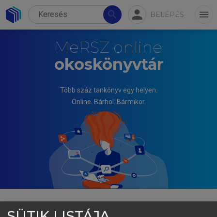
person
search
menu
BELÉPÉS
MeRSZ online
okoskönyvtár
Több száz tankönyv egy helyen.
Online. Bárhol. Bármikor.
SÜTIK LISTÁJA
FÓRIS ÁGOTA, BÖLCSKEI ANDREA, M. PINTÉR TIBOR,