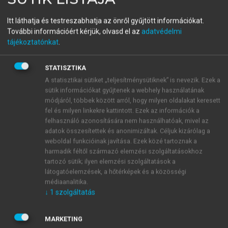
SZOTÁK SZILVIA, TAMÁS DÓRA MÁRIA (SZERK.)
Nyelv, kultúra, identitás I.
Itt láthatja és testreszabhatja az önről gyűjtött információkat.
További információért kérjük, olvasd el az
adatvédelmi
Terminológia, lexikográfia,
tájékoztatónkat
.
fordítás
STATISZTIKA
A statisztikai sütiket „teljesítménysütiknek” is nevezik. Ezek a
sütik információkat gyűjtenek a webhely használatának
menu_book
OLVASÁS
módjáról, többek között arról, hogy milyen oldalakat keresett
fel és milyen linkekre kattintott. Ezek az információk a
felhasználó azonosítására nem használhatóak, mivel az
adatok összesítettek és anonimizáltak. Céljuk kizárólag a
weboldal funkcióinak javítása. Ezek közé tartoznak a
Fordítástechnológia a
harmadik féltől származó elemzési szolgáltatásokhoz
fordítóképzésben
tartozó sütik; ilyen elemzési szolgáltatások a
látogatóelemzések, a hőtérképek és a közösségi
Amióta evidenciává vált, hogy a fordítók képzéséből
médiaanalitika.
↓
1
szolgáltatás
nem hiányozhat a CAT-eszközök használatának
elsajátítása, az egyes intézmények különféle
megoldásokat kerestek és találtak a hallgatók
MARKETING