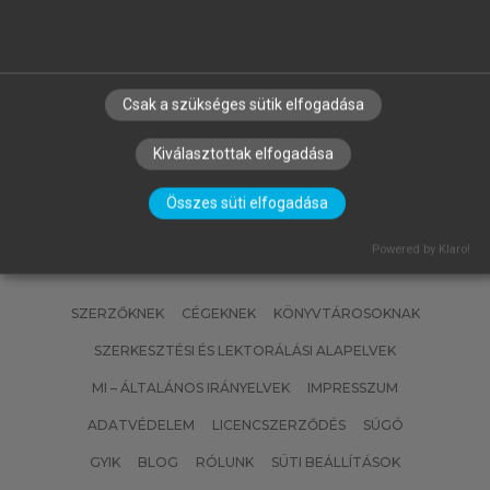
BERECZKEI TAMÁS, HOFFMANN
GYULA (SZERK.)
i
Csak a szükséges sütik elfogadása
Gének, gondolkodás, személyiség
Kiválasztottak elfogadása
Összes süti elfogadása
Powered by Klaro!
SZERZŐKNEK
CÉGEKNEK
KÖNYVTÁROSOKNAK
SZERKESZTÉSI ÉS LEKTORÁLÁSI ALAPELVEK
MI – ÁLTALÁNOS IRÁNYELVEK
IMPRESSZUM
ADATVÉDELEM
LICENCSZERZŐDÉS
SÚGÓ
GYIK
BLOG
RÓLUNK
SÜTI BEÁLLÍTÁSOK