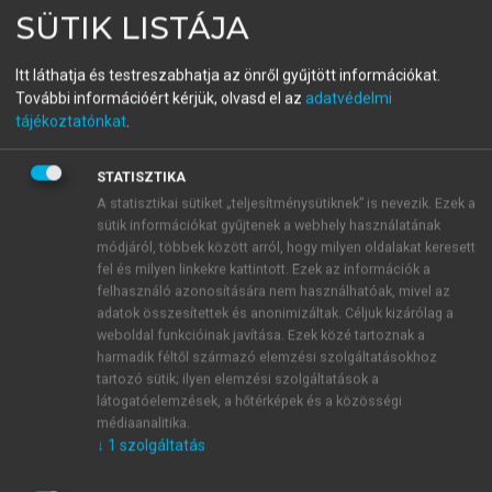
SÜTIK LISTÁJA
A növényélettan alapjai
Itt láthatja és testreszabhatja az önről gyűjtött információkat.
További információért kérjük, olvasd el az
adatvédelmi
menu_book
OLVASÁS
tájékoztatónkat
.
STATISZTIKA
A statisztikai sütiket „teljesítménysütiknek” is nevezik. Ezek a
A perisztómás transzspiráció
sütik információkat gyűjtenek a webhely használatának
módjáról, többek között arról, hogy milyen oldalakat keresett
Az epidermisz külső felületén a termőhely víz- és
fel és milyen linkekre kattintott. Ezek az információk a
tápanyag-ellátottságától, a növények vízforgalmi
felhasználó azonosítására nem használhatóak, mivel az
típusától, fejlettségi állapotától függően kutin
adatok összesítettek és anonimizáltak. Céljuk kizárólag a
weboldal funkcióinak javítása. Ezek közé tartoznak a
rakódik le, amit ha önálló réteget alkot, kutikulának
harmadik féltől származó elemzési szolgáltatásokhoz
nevezünk. A kutin lipofil anyag, ezért rajta keresztül
tartozó sütik; ilyen elemzési szolgáltatások a
a víz diffúziója akadályozott. Száraz termőhelyek
látogatóelemzések, a hőtérképek és a közösségi
növényein a kutikula vastag, ezért az elpárologtatott
médiaanalitika.
vízmennyiségnek csak néhány százaléka távozik a
↓
1
szolgáltatás
kutikulával fedett levélfelületen, a többi a sztómákon