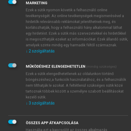
jut a szabadba. Több növényen, pl. a szukkulenseknél
MARKETING
az epidermiszt viaszréteg is borítja: az ezekből
Ezek a sütik nyomon követik a felhasználó online
elpárologtatott vízmennyiség 98–99%-a a sztómákon
tevékenységét. Az online tevékenységek megismerésével a
keresztül távozik. Higrofitonok és árnyékkedvelők
hirdetők relevánsabb reklámokat jeleníthetnek meg, és
korlátozhatják, hogy a felhasználó hány alkalommal láthat
esetében összefüggő kutinréteg rendszerint nem
egy hirdetést. Ezek a sütik más szervezetekkel és hirdetőkkel
alakul ki, ezért a nem sztómákon távozó
is megoszthatják ezeket az információkat. Ezek állandó sütik,
vízmennyiség jelentős, elérheti a leadott víz
amelyek szinte mindig egy harmadik féltől származnak.
egyharmadát is.
↓
2
szolgáltatás
MŰKÖDÉSHEZ ELENGEDHETETLEN
(mindig szükséges)
Ezek a sütik elengedhetetlenek az oldalunkon történő
böngészéshez,a funkciók használatához, és a felhasználók
nem tilthatják le azokat. A feltétlenül szükséges sütik közé
tartoznak többek között a személyre szabott beállításokat
kezelő sütik.
↓
3
szolgáltatás
ÖSSZES APP ÁTKAPCSOLÁSA
Használja ezt a kapcsolót az összes alkalmazás