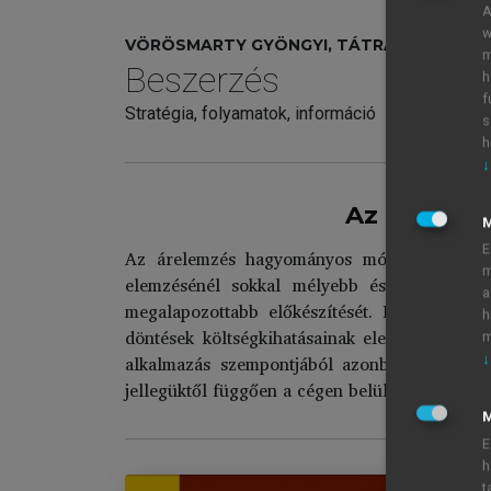
A
w
VÖRÖSMARTY GYÖNGYI, TÁTRAI TÜNDE
m
Beszerzés
h
f
Stratégia, folyamatok, információ
s
h
↓
Az árelemz
E
Az árelemzés hagyományos módszerein túl 
m
elemzésénél sokkal mélyebb és összetettebb
a
megalapozottabb előkészítését. Ezek a tech
h
döntések költségkihatásainak elemzésén alap
m
alkalmazás szempontjából azonban érdemes 
↓
jellegüktől függően a cégen belüli szervezeti e
M
E
h
t