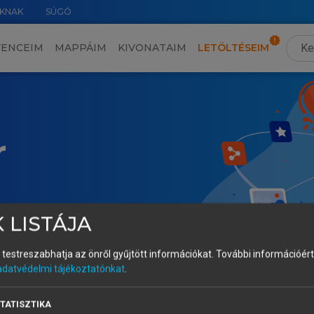
KNAK
SÚGÓ
VENCEIM
MAPPÁIM
KIVONATAIM
LETÖLTÉSEIM
r
 LISTÁJA
és testreszabhatja az önről gyűjtött információkat.
További információért 
adatvédelmi tájékoztatónkat
.
TATISZTIKA