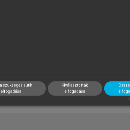
APP MÓNIKA, VÁRNAY ERNŐ
CSEMÁNÉ VÁRADI ERIKA, GÖR
ILONA, GULA JÓZSEF, HORVÁ
z Európai Unió joga
TIBOR, JACSÓ JUDIT, LÉVAY
MIKLÓS, SÁNTHA FERENC
Magyar büntetőjog - általán
rész
a szükséges sütik
Kiválasztottak
Összes
elfogadása
elfogadása
elfog
Pow