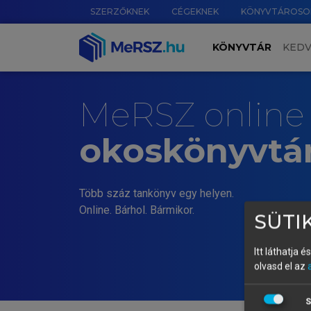
SZERZŐKNEK
CÉGEKNEK
KÖNYVTÁROSO
KÖNYVTÁR
KED
MeRSZ online
okoskönyvtá
Több száz tankönyv egy helyen.
Online. Bárhol. Bármikor.
SÜTIK
Itt láthatja 
olvasd el az
S