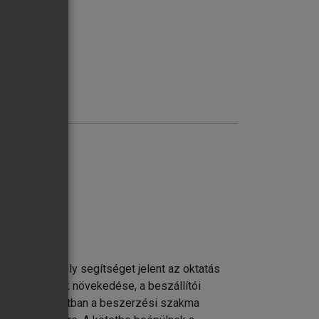
szegezni, mely segítséget jelent az oktatás
elentőségének növekedése, a beszállítói
ekkel kapcsolatban a beszerzési szakma