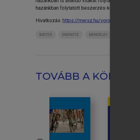
hazánkban is állandó vitákat folytat, a vállala
hazánkban folytatott beszerzés-kutatások ered
Hivatkozás:
https://mersz.hu/vorosmarty-tatra
BIBTEX
ENDNOTE
MENDELEY
ZOTERO
TOVÁBB A KÖNYVT