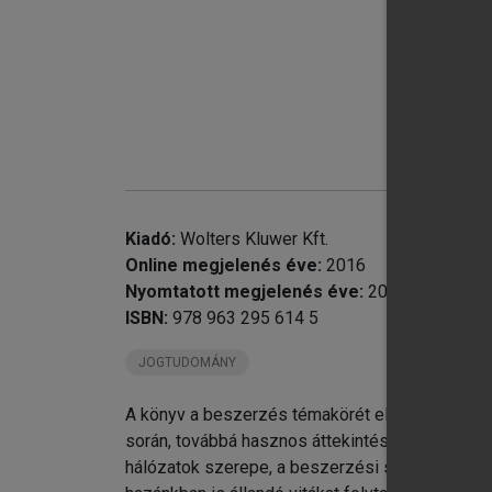
chevron_right
chevron_right
chevron_right
II
chevron_right
IV
chevron_right
1.
Kiadó:
Wolters Kluwer Kft.
Online megjelenés éve:
2016
Nyomtatott megjelenés éve:
2010
ISBN:
978 963 295 614 5
JOGTUDOMÁNY
A könyv a beszerzés témakörét elméleti és gya
során, továbbá hasznos áttekintést, rendszerez
hálózatok szerepe, a beszerzési szervezet fel