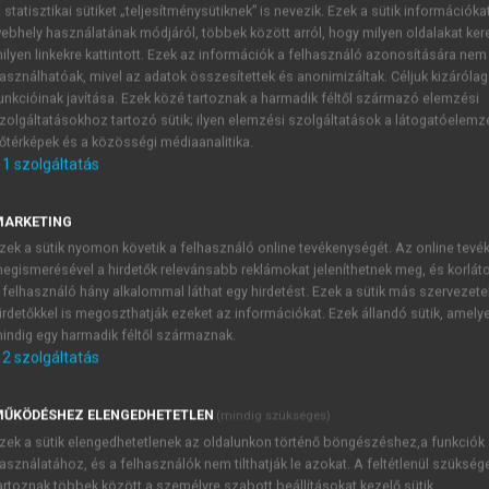
 statisztikai sütiket „teljesítménysütiknek” is nevezik. Ezek a sütik információka
ebhely használatának módjáról, többek között arról, hogy milyen oldalakat kere
ilyen linkekre kattintott. Ezek az információk a felhasználó azonosítására nem
asználhatóak, mivel az adatok összesítettek és anonimizáltak. Céljuk kizáróla
unkcióinak javítása. Ezek közé tartoznak a harmadik féltől származó elemzési
zolgáltatásokhoz tartozó sütik; ilyen elemzési szolgáltatások a látogatóelemz
őtérképek és a közösségi médiaanalitika.
1
szolgáltatás
és összetett módszerei: a költségek
MARKETING
zek a sütik nyomon követik a felhasználó online tevékenységét. Az online tev
ma már számos olyan elemzési technika áll a beszerzők r
egismerésével a hirdetők relevánsabb reklámokat jeleníthetnek meg, és korlát
 információkhoz juttatja őket, és nagyban segítheti a be
 felhasználó hány alkalommal láthat egy hirdetést. Ezek a sütik más szervezete
nikák rendre a költségek összefüggéseinek alaposabb megi
irdetőkkel is megoszthatják ezeket az információkat. Ezek állandó sütik, amely
ulnak. A téma irodalma nagyon tág, így itt csak a főbb tech
indig egy harmadik féltől származnak.
megemlíteni azt, hogy ezek kollaboratív technikák, azaz m
2
szolgáltatás
gységektől vagy a beszállítótól.
ŰKÖDÉSHEZ ELENGEDHETETLEN
(mindig szükséges)
zek a sütik elengedhetetlenek az oldalunkon történő böngészéshez,a funkciók
asználatához, és a felhasználók nem tilthatják le azokat. A feltétlenül szükség
TARTALOMJEGYZÉK
artoznak többek között a személyre szabott beállításokat kezelő sütik.