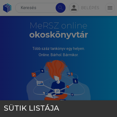
person
search
menu
BELÉPÉS
MeRSZ online
okoskönyvtár
Több száz tankönyv egy helyen.
Online. Bárhol. Bármikor.
SÜTIK LISTÁJA
VÖRÖSMARTY GYÖNGYI, TÁTRAI TÜNDE