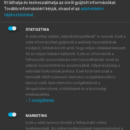
Itt láthatja és testreszabhatja az önről gyűjtött információkat.
Beszerzés
További információért kérjük, olvasd el az
adatvédelmi
tájékoztatónkat
.
Stratégia, folyamatok, információ
STATISZTIKA
menu_book
OLVASÁS
A statisztikai sütiket „teljesítménysütiknek” is nevezik. Ezek a
sütik információkat gyűjtenek a webhely használatának
módjáról, többek között arról, hogy milyen oldalakat keresett
fel és milyen linkekre kattintott. Ezek az információk a
felhasználó azonosítására nem használhatóak, mivel az
Szolgáltatások beszerzése
adatok összesítettek és anonimizáltak. Céljuk kizárólag a
weboldal funkcióinak javítása. Ezek közé tartoznak a
A szolgáltatások jellegüktől függően lehetnek direkt
harmadik féltől származó elemzési szolgáltatásokhoz
és indirekt beszerzések is. Mivel a szolgáltatások
tartozó sütik; ilyen elemzési szolgáltatások a
számos sajátosságukban eltérnek a termékektől, így a
látogatóelemzések, a hőtérképek és a közösségi
médiaanalitika.
beszerzésük során is sokszor más jellegű
↓
1
szolgáltatás
szituációkat, problémákat kell kezelni. A
szolgáltatások beszerzésével ezért foglalkozunk
MARKETING
külön alfejezetben.
Ezek a sütik nyomon követik a felhasználó online
tevékenységét. Az online tevékenységek megismerésével a