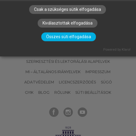
Csak a szükséges sütik elfogadása
Kiválasztottak elfogadása
Összes süti elfogadása
Powered by Klaro!
SZERZŐKNEK
CÉGEKNEK
KÖNYVTÁROSOKNAK
SZERKESZTÉSI ÉS LEKTORÁLÁSI ALAPELVEK
MI – ÁLTALÁNOS IRÁNYELVEK
IMPRESSZUM
ADATVÉDELEM
LICENCSZERZŐDÉS
SÚGÓ
GYIK
BLOG
RÓLUNK
SÜTI BEÁLLÍTÁSOK