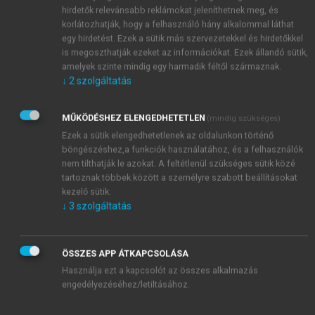
hirdetők relevánsabb reklámokat jeleníthetnek meg, és
korlátozhatják, hogy a felhasználó hány alkalommal láthat
egy hirdetést. Ezek a sütik más szervezetekkel és hirdetőkkel
is megoszthatják ezeket az információkat. Ezek állandó sütik,
amelyek szinte mindig egy harmadik féltől származnak.
↓
2
szolgáltatás
MŰKÖDÉSHEZ ELENGEDHETETLEN
(mindig szükséges)
Ezek a sütik elengedhetetlenek az oldalunkon történő
böngészéshez,a funkciók használatához, és a felhasználók
nem tilthatják le azokat. A feltétlenül szükséges sütik közé
tartoznak többek között a személyre szabott beállításokat
kezelő sütik.
↓
3
szolgáltatás
ÖSSZES APP ÁTKAPCSOLÁSA
Használja ezt a kapcsolót az összes alkalmazás
engedélyezéséhez/letiltásához.