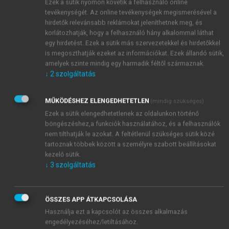
Ezek a sütik nyomon követik a felhasználó online
Miért van szükség a proaktív beszerzési
tevékenységét. Az online tevékenységek megismerésével a
folyamatban a többféle ajánlatkérési forma
hirdetők relevánsabb reklámokat jeleníthetnek meg, és
alkalmazására?
korlátozhatják, hogy a felhasználó hány alkalommal láthat
Miben más a beszerzés feladata a beszerzési
egy hirdetést. Ezek a sütik más szervezetekkel és hirdetőkkel
is megoszthatják ezeket az információkat. Ezek állandó sütik,
rendszer, a stratégiai beszerzés és az operatív
amelyek szinte mindig egy harmadik féltől származnak.
beszerzés szintjén a hagyományos és a proaktív
↓
2
szolgáltatás
beszerzési folyamat esetében?
MŰKÖDÉSHEZ ELENGEDHETETLEN
(mindig szükséges)
Ezek a sütik elengedhetetlenek az oldalunkon történő
böngészéshez,a funkciók használatához, és a felhasználók
nem tilthatják le azokat. A feltétlenül szükséges sütik közé
tartoznak többek között a személyre szabott beállításokat
kezelő sütik.
↓
3
szolgáltatás
ÖSSZES APP ÁTKAPCSOLÁSA
Használja ezt a kapcsolót az összes alkalmazás
engedélyezéséhez/letiltásához.