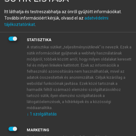
Beszerzés
Itt láthatja és testreszabhatja az önről gyűjtött információkat.
További információért kérjük, olvasd el az
adatvédelmi
Stratégia, folyamatok, információ
tájékoztatónkat
.
menu_book
OLVASÁS
STATISZTIKA
A statisztikai sütiket „teljesítménysütiknek” is nevezik. Ezek a
sütik információkat gyűjtenek a webhely használatának
módjáról, többek között arról, hogy milyen oldalakat keresett
fel és milyen linkekre kattintott. Ezek az információk a
Tanulást segítő kérdések
felhasználó azonosítására nem használhatóak, mivel az
és feladatok
adatok összesítettek és anonimizáltak. Céljuk kizárólag a
weboldal funkcióinak javítása. Ezek közé tartoznak a
Gondolja végig, hogyan köthető a hagyományos
harmadik féltől származó elemzési szolgáltatásokhoz
és proaktív beszerzésifolyamat-osztályozás a
tartozó sütik; ilyen elemzési szolgáltatások a
látogatóelemzések, a hőtérképek és a közösségi
beszerzés 1. fejezetben bemutatott hagyományos
médiaanalitika.
és kiterjesztett modelljéhez!
↓
1
szolgáltatás
Gondolja végig, hogy milyen előnyei vannak a
proaktív beszerzési folyamatnak a hagyományos
MARKETING
beszerzési folyamattal szemben!