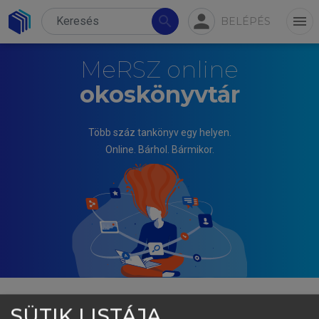
person
search
menu
BELÉPÉS
MeRSZ online
okoskönyvtár
Több száz tankönyv egy helyen.
Online. Bárhol. Bármikor.
SÜTIK LISTÁJA
VÖRÖSMARTY GYÖNGYI, TÁTRAI TÜNDE