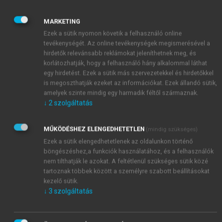
hogy a
Kereskedelmi és Hitelbank Rt.
-től
visszavásároljon 39%-nyi, hitel–tőke konverzió
MARKETING
nyomán átadott Concordia-részvényt. A
Ezek a sütik nyomon követik a felhasználó online
cégvásárlással a Pénzügyminisztérium és a
tevékenységét. Az online tevékenységek megismerésével a
Gazdasági Minisztérium szakértői nem értettek
hirdetők relevánsabb reklámokat jeleníthetnek meg, és
korlátozhatják, hogy a felhasználó hány alkalommal láthat
egyet. A tárcák ellenkezését az váltotta ki, hogy
egy hirdetést. Ezek a sütik más szervezetekkel és hirdetőkkel
cégvásárlásra nem volt elkülönítve ekkora összeg az
is megoszthatják ezeket az információkat. Ezek állandó sütik,
FVM büdzséjében. Ennek ellenére megszületett a
amelyek szinte mindig egy harmadik féltől származnak.
döntés, mert a kormánytöbbséget adó Fidesznek nem
↓
2
szolgáltatás
állt érdekében emiatt élezni a konfliktust a koalíciós
2
partnerrel, a Torgyán József vezette FKgP-vel.
MŰKÖDÉSHEZ ELENGEDHETETLEN
(mindig szükséges)
Magát a visszavásárlási tranzakciót egyébként nem
Ezek a sütik elengedhetetlenek az oldalunkon történő
Torgyán intézte, hanem az FVM politikai
böngészéshez,a funkciók használatához, és a felhasználók
államtitkára, Szabadi Béla.
nem tilthatják le azokat. A feltétlenül szükséges sütik közé
Később a Concordia feletti irányítás visszakerült
tartoznak többek között a személyre szabott beállításokat
kezelő sütik.
az állami vagyonkezelőhöz, és még 2018-ban is ott
↓
3
szolgáltatás
volt.