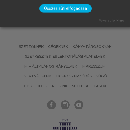
Összes süti elfogadása
Powered by Klaro!
SZERZŐKNEK
CÉGEKNEK
KÖNYVTÁROSOKNAK
SZERKESZTÉSI ÉS LEKTORÁLÁSI ALAPELVEK
MI – ÁLTALÁNOS IRÁNYELVEK
IMPRESSZUM
ADATVÉDELEM
LICENCSZERZŐDÉS
SÚGÓ
GYIK
BLOG
RÓLUNK
SÜTI BEÁLLÍTÁSOK