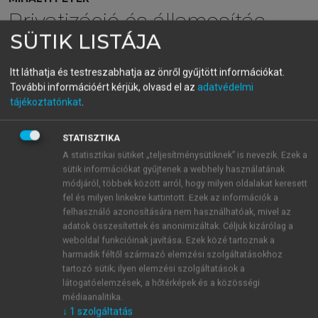
Privatizáció és államosítás
SÜTIK LISTÁJA
Magyarországon III.
Viták, megoldások, értékelések
Itt láthatja és testreszabhatja az önről gyűjtött információkat.
További információért kérjük, olvasd el az
adatvédelmi
tájékoztatónkat
.
menu_book
OLVASÁS
STATISZTIKA
A statisztikai sütiket „teljesítménysütiknek” is nevezik. Ezek a
sütik információkat gyűjtenek a webhely használatának
10.2.5. A Concordia visszavásárlása
módjáról, többek között arról, hogy milyen oldalakat keresett
fel és milyen linkekre kattintott. Ezek az információk a
A Concordia Közraktár Kereskedelmi Zrt. 1993-ban
felhasználó azonosítására nem használhatóak, mivel az
alakult az egykori
Gabona- és Malomipari Szolgáltató
adatok összesítettek és anonimizáltak. Céljuk kizárólag a
1
Vállalat
(Gamszov) jogutódjaként,
és mint az ország
weboldal funkcióinak javítása. Ezek közé tartoznak a
harmadik féltől származó elemzési szolgáltatásokhoz
legnagyobb saját raktárhálózattal és szakmai
tartozó sütik; ilyen elemzési szolgáltatások a
apparátussal rendelkező közraktára működött a hazai
látogatóelemzések, a hőtérképek és a közösségi
gabonapiacon. 1999-ben a földművelésügyi tárca az
médiaanalitika.
agrártámogatási keretből 775 M Ft-ot áldozott arra,
↓
1
szolgáltatás