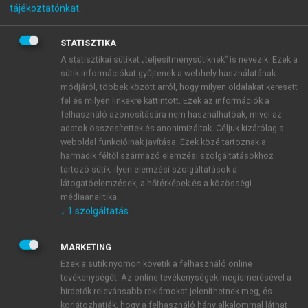
tájékoztatónkat
.
Privatizáció és államosítás
Magyarországon III.
STATISZTIKA
A statisztikai sütiket „teljesítménysütiknek” is nevezik. Ezek a
Viták, megoldások, értékelések
sütik információkat gyűjtenek a webhely használatának
módjáról, többek között arról, hogy milyen oldalakat keresett
fel és milyen linkekre kattintott. Ezek az információk a
menu_book
OLVASÁS
felhasználó azonosítására nem használhatóak, mivel az
adatok összesítettek és anonimizáltak. Céljuk kizárólag a
weboldal funkcióinak javítása. Ezek közé tartoznak a
harmadik féltől származó elemzési szolgáltatásokhoz
tartozó sütik; ilyen elemzési szolgáltatások a
Impresszum
látogatóelemzések, a hőtérképek és a közösségi
médiaanalitika.
↓
1
szolgáltatás
Írta
Mihályi Péter
MARKETING
Ezek a sütik nyomon követik a felhasználó online
ISBN 978 963 664 102 4
tevékenységét. Az online tevékenységek megismerésével a
hirdetők relevánsabb reklámokat jeleníthetnek meg, és
korlátozhatják, hogy a felhasználó hány alkalommal láthat