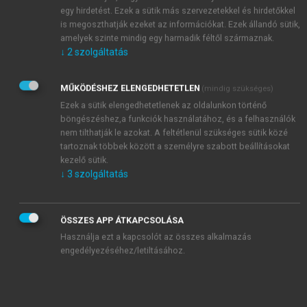
Kiadja az Akadémiai Kiadó
egy hirdetést. Ezek a sütik más szervezetekkel és hirdetőkkel
1117 Budapest, Budafoki út 187–189. A. ép. III. em.
is megoszthatják ezeket az információkat. Ezek állandó sütik,
www.akademiai.hu
amelyek szinte mindig egy harmadik féltől származnak.
↓
2
szolgáltatás
Első magyar nyelvű digitális kiadás: 2025
MŰKÖDÉSHEZ ELENGEDHETETLEN
(mindig szükséges)
© Mihályi Péter, 2025
Ezek a sütik elengedhetetlenek az oldalunkon történő
© Akadémiai Kiadó, 2025
böngészéshez,a funkciók használatához, és a felhasználók
nem tilthatják le azokat. A feltétlenül szükséges sütik közé
tartoznak többek között a személyre szabott beállításokat
Minden jog fenntartva, beleértve a sokszorosítás, a
kezelő sütik.
nyilvános előadás, a rádió- és televízióadás, valamint
↓
3
szolgáltatás
a fordítás jogát, az egyes fejezeteket illetően is.
ÖSSZES APP ÁTKAPCSOLÁSA
Használja ezt a kapcsolót az összes alkalmazás
engedélyezéséhez/letiltásához.