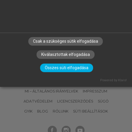
SZABÓ ILDIKÓ, VARGA ERZSÉBET
A jövedelem- és vagyoni típusú
adók
Csak a szükséges sütik elfogadása
Kiválasztottak elfogadása
Összes süti elfogadása
SZERZŐKNEK
CÉGEKNEK
KÖNYVTÁROSOKNAK
Powered by Klaro!
SZERKESZTÉSI ÉS LEKTORÁLÁSI ALAPELVEK
MI – ÁLTALÁNOS IRÁNYELVEK
IMPRESSZUM
ADATVÉDELEM
LICENCSZERZŐDÉS
SÚGÓ
GYIK
BLOG
RÓLUNK
SÜTI BEÁLLÍTÁSOK