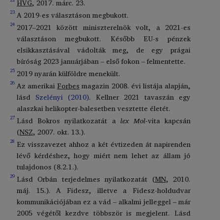
22
HVG
, 2017. márc. 23.
23
A 2019-es választáson megbukott.
24
2017–2021 között miniszterelnök volt, a 2021-es
választáson megbukott. Később EU-s pénzek
elsikkasztásával vádolták meg, de egy prágai
bíróság 2023 januárjában – első fokon – felmentette.
25
2019 nyarán külföldre menekült.
26
Az amerikai
Forbes
magazin 2008. évi listája alapján,
lásd
Szelényi (2010)
. Kellner 2021 tavaszán egy
alaszkai helikopter-balesetben vesztette életét.
27
Lásd Bokros nyilatkozatát a
lex Mol-
vita kapcsán
(
NSZ
, 2007. okt. 13.).
28
Ez visszavezet ahhoz a két évtizeden át napirenden
lévő kérdéshez, hogy miért nem lehet az állam jó
tulajdonos (8.2.1.).
29
Lásd Orbán terjedelmes nyilatkozatát (
MN
, 2010.
máj. 15.). A Fidesz, illetve a Fidesz-holdudvar
kommunikációjában ez a vád – alkalmi jelleggel – már
2005 végétől kezdve többször is megjelent. Lásd