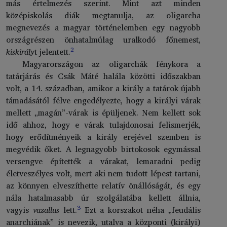
más értelmezés szerint. Mint azt minden
középiskolás diák megtanulja, az oligarcha
megnevezés a magyar történelemben egy nagyobb
országrészen önhatalmúlag uralkodó főnemest,
2
kiskirály
t jelentett.
Magyarországon az oligarchák fénykora a
tatárjárás és Csák Máté halála közötti időszakban
volt, a 14. században, amikor a király a tatárok újabb
támadásától félve engedélyezte, hogy a királyi várak
mellett „magán”-várak is épüljenek. Nem kellett sok
idő ahhoz, hogy e várak tulajdonosai felismerjék,
hogy erődítményeik a király erejével szemben is
megvédik őket. A legnagyobb birtokosok egymással
versengve építették a várakat, lemaradni pedig
életveszélyes volt, mert aki nem tudott lépest tartani,
az könnyen elveszíthette relatív önállóságát, és egy
nála hatalmasabb úr szolgálatába kellett állnia,
3
vagyis
vazallus
lett.
Ezt a korszakot néha „feudális
anarchiának” is nevezik, utalva a központi (királyi)