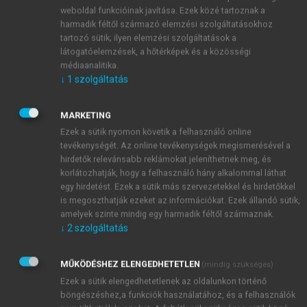
weboldal funkcióinak javítása. Ezek közé tartoznak a
III. András, az utolsó Árpád-házi király. A következő
harmadik féltől származó elemzési szolgáltatásokhoz
dinasztia, az Anjouk csak több évtizedes kitartó
tartozó sütik; ilyen elemzési szolgáltatások a
harccal törték le az oligarchák uralmát.
látogatóelemzések, a hőtérképek és a közösségi
Az erdélyi származású Borsa család utolsó
médiaanalitika.
történelmi szerepet játszó sarja, Borsa Kopasz
↓
1
szolgáltatás
nádorként – sikertelen módon – összeesküvést
szervezett Károly Róbert ellen. 1317-ben elfogták és
MARKETING
kivégezték. Az Amadé család fejét 1264 és 1284
Ezek a sütik nyomon követik a felhasználó online
között úgy említik mint IV. Béla hűséges emberét.
tevékenységét. Az online tevékenységek megismerésével a
hirdetők relevánsabb reklámokat jeleníthetnek meg, és
Később azonban a IV. Béla és V. István közötti
korlátozhatják, hogy a felhasználó hány alkalommal láthat
viszály alkalmával István mellé állt, ezért Béla
egy hirdetést. Ezek a sütik más szervezetekkel és hirdetőkkel
megfosztotta őt birtokaitól, 1270-ben azonban István
is megoszthatják ezeket az információkat. Ezek állandó sütik,
királytól és nejétől a család visszakapta minden
amelyek szinte mindig egy harmadik féltől származnak.
vagyonát. Csák Máté, teljes nevén Csák nembeli III.
↓
2
szolgáltatás
Máté vagy Trencséni Máté (cca.1260 körül – 1321),
a Csák nemzetség legismertebb és legnagyobb
MŰKÖDÉSHEZ ELENGEDHETETLEN
(mindig szükséges)
hatalmú tagja, a III. András halála utáni trónharcok
Ezek a sütik elengedhetetlenek az oldalunkon történő
idején az ország északnyugati részének tartományura
böngészéshez,a funkciók használatához, és a felhasználók