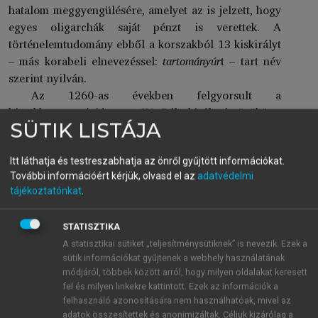
hatalom meggyengülésére, amelyet az is jelzett, hogy
egyes oligarchák saját pénzt is verettek. A
történelemtudomány ebből a korszakból 13 kiskirályt
– más korabeli elnevezéssel:
tartományúr
t – tart név
szerint nyilván.
Az 1260-as években felgyorsult a
birtokkoncentráció, mert IV. Béla király és örököse,
SÜTIK LISTÁJA
István herceg megosztották a hatalmat és az
országot, ezáltal szinte egymással versengve szórták
az adományokat. Alig pár évtized elteltével az
Itt láthatja és testreszabhatja az önről gyűjtött információkat.
További információért kérjük, olvasd el az
adatvédelmi
előkelők egyes tagjaiból tartományurak lettek, akik
tájékoztatónkat
.
egy-egy egybefüggő országrészt tartottak a
kezükben. A következő évtized a királyi hatalom
STATISZTIKA
teljes hanyatlását hozta el. A politika igazi irányítói
A statisztikai sütiket „teljesítménysütiknek” is nevezik. Ezek a
az oligarchák lettek, az Amadék, a Borsák, a Csákok
sütik információkat gyűjtenek a webhely használatának
és még egy sor nagyhatalmú család. A négy
módjáról, többek között arról, hogy milyen oldalakat keresett
legnagyobb família együtt több várral és katonával
fel és milyen linkekre kattintott. Ezek az információk a
rendelkezett, mint a törvényes király. Ilyen
felhasználó azonosítására nem használhatóak, mivel az
körülmények között halt meg 1301-ben váratlanul
adatok összesítettek és anonimizáltak. Céljuk kizárólag a