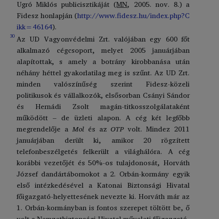
Ugró Miklós publicisztikáját (
MN
, 2005. nov. 8.) a
Fidesz honlapján (
http://www.fidesz.hu/index.php?C
ikk=46164
).
30
Az UD Vagyonvédelmi Zrt. valójában egy 600 főt
alkalmazó cégcsoport, melyet 2005 januárjában
alapítottak, s amely a botrány kirobbanása után
néhány héttel gyakorlatilag meg is szűnt. Az UD Zrt.
minden valószínűség szerint Fidesz-közeli
politikusok és vállalkozók, elsősorban Csányi Sándor
és Hernádi Zsolt magán-titkosszolgálataként
működött – de üzleti alapon. A cég két legfőbb
megrendelője a
Mol
és az
OTP
volt. Mindez 2011
januárjában derült ki, amikor 20 rögzített
telefonbeszélgetés felkerült a világhálóra. A cég
korábbi vezetőjét és 50%-os tulajdonosát, Horváth
József dandártábornokot a 2. Orbán-kormány egyik
első intézkedésével a Katonai Biztonsági Hivatal
főigazgató-helyettesének nevezte ki. Horváth már az
1. Orbán-kormányban is fontos szerepet töltött be, ő
volt a Nemzetbiztonsági Hivatal műveleti főigazgató-