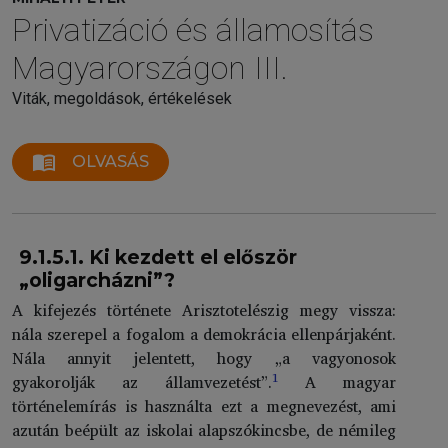
Privatizáció és államosítás
Magyarországon III.
Viták, megoldások, értékelések
menu_book
OLVASÁS
9.1.5.1. Ki kezdett el először
„oligarcházni”?
A kifejezés története Arisztotelészig megy vissza:
nála szerepel a fogalom a demokrácia ellenpárjaként.
Nála annyit jelentett, hogy „a vagyonosok
1
gyakorolják az államvezetést”.
A magyar
történelemírás is használta ezt a megnevezést, ami
azután beépült az iskolai alapszókincsbe, de némileg