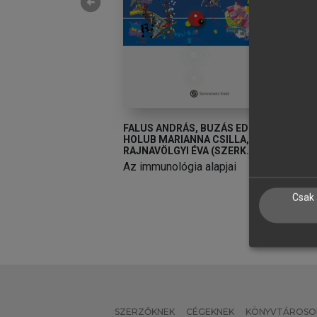
arrow_circle_left
VÁN
FALUS ANDRÁS, BUZÁS EDIT,
S
HOLUB MARIANNA CSILLA,
 és funkcionális
S
RAJNAVÖLGYI ÉVA (SZERK.)
et
Az immunológia alapjai
Csak 
SZERZŐKNEK
CÉGEKNEK
KÖNYVTÁROSO