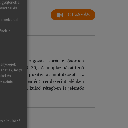
t gyűjtenek a
sett fel és
menu_book
OLVASÁS
g a weboldal
ések, a
atológiai feldolgozása során elsősorban
ékenységek
erekben[28, 29, 30]. A neoplazmákat fedő
ozhatják, hogy
II- és CD34-pozitivitás mutatkozott az
kkel és
dózisgörbe mentén) rendszerint élénken
ek szinte
 már ebben a külső rétegben is jelentős
es sütik közé