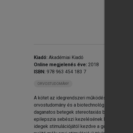
Kiadó:
Akadémiai Kiadó
Online megjelenés éve:
2018
ISBN:
978 963 454 183 7
chevron_right
Fá
ORVOSTUDOMÁNY
chevron_right
Ep
chevron_right
Ps
A kötet az idegrendszeri működészavarok és kó
chevron_right
Eg
orvostudomány és a biotechnológia egyik leggyo
daganatos betegek stereotaxiás biopszián és su
epilepszia sebészi kezelésének lehetősége. Átt
idegek stimulációjától kezdve a gerincvelő és a