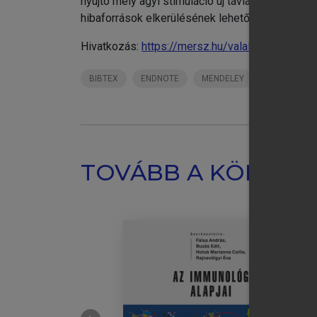
nyújtó mély agyi stimuláció új távlatokat nyitot
hibaforrások elkerülésének lehetőségeiről és a
Hivatkozás:
https://mersz.hu/valalik-stereotax
BIBTEX
ENDNOTE
MENDELEY
ZOTERO
TOVÁBB A KÖNYVT