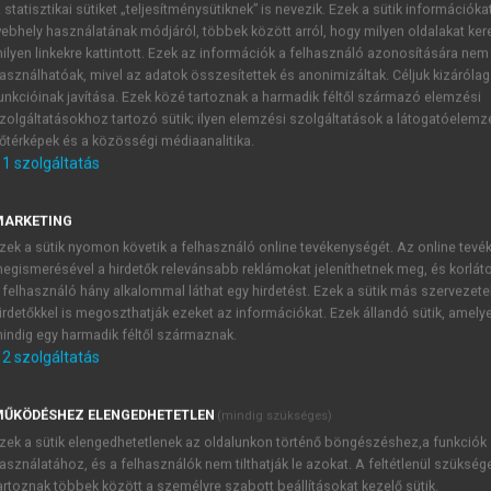
 statisztikai sütiket „teljesítménysütiknek” is nevezik. Ezek a sütik információka
ebhely használatának módjáról, többek között arról, hogy milyen oldalakat kere
ilyen linkekre kattintott. Ezek az információk a felhasználó azonosítására nem
nális idegsebészet
asználhatóak, mivel az adatok összesítettek és anonimizáltak. Céljuk kizáróla
unkcióinak javítása. Ezek közé tartoznak a harmadik féltől származó elemzési
zolgáltatásokhoz tartozó sütik; ilyen elemzési szolgáltatások a látogatóelemz
őtérképek és a közösségi médiaanalitika.
1
szolgáltatás
Agydaganatok
MARKETING
ogresszió miatt hagyományos műtéttel eltávolított tumorok p
zek a sütik nyomon követik a felhasználó online tevékenységét. Az online tev
nd a parenchymában, mind a kötőszöveti stromában található 
egismerésével a hirdetők relevánsabb reklámokat jeleníthetnek meg, és korlát
kuszált besugárzáson kívül helyezkedtek el – intenzív FVI
 felhasználó hány alkalommal láthat egy hirdetést. Ezek a sütik más szervezete
áján (amely a legkisebb sugárdózist kapta az 50–60%-os izo
irdetőkkel is megoszthatják ezeket az információkat. Ezek állandó sütik, amely
 prominens nucleolusszal bíró sejtekből álló tok maradt, de
indig egy harmadik féltől származnak.
2
szolgáltatás
tt a stroma ereiben
(8. ábra).
ŰKÖDÉSHEZ ELENGEDHETETLEN
(mindig szükséges)
zek a sütik elengedhetetlenek az oldalunkon történő böngészéshez,a funkciók
TARTALOMJEGYZÉK
asználatához, és a felhasználók nem tilthatják le azokat. A feltétlenül szükség
artoznak többek között a személyre szabott beállításokat kezelő sütik.