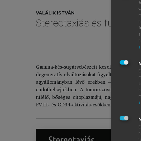
A
w
VALÁLIK ISTVÁN
m
Stereotaxiás és funkcio
h
f
s
h
↓
Gamma-kés-sugársebészeti kezelést követő, pr
E
degeneratív elváltozásokat figyeltünk meg mi
m
agyállományban lévő erekben – amelyek a fo
a
endothelsejtekben. A tumorszövetek periféri
h
túlélő, bőséges citoplazmájú, nagy maggal és
m
↓
FVIII- és CD34-aktivitás-csökkenés jelentkeze
M
E
h
t