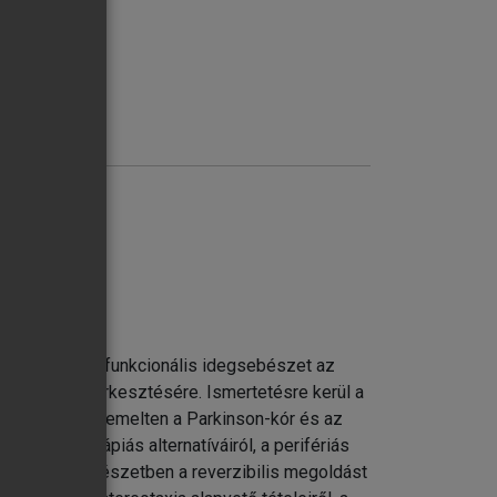
ereotaxiás és funkcionális idegsebészet az
ekintő mű szerkesztésére. Ismertetésre kerül a
gászavarok, kiemelten a Parkinson-kór és az
tegek terápiás alternatíváiról, a perifériás
ichiátriai sebészetben a reverzibilis megoldást