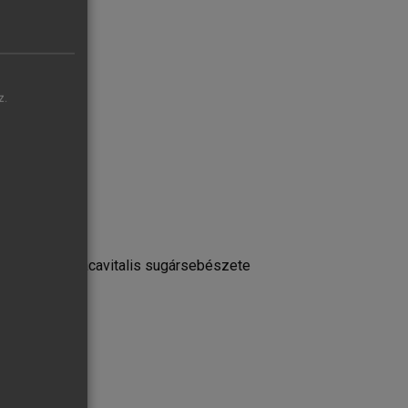
z.
közi) és intracavitalis sugársebészete
alapjai