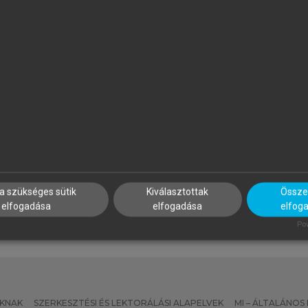
ZATMÁRI ZOLTÁN (SZERK.)
SZÉKÁCS BÉLA (SZERK.)
port, életmód, egészség
Geriátria
a szükséges sütik
Kiválasztottak
Összes
elfogadása
elfogadása
elfog
Pow
KNAK
SZERKESZTÉSI ÉS LEKTORÁLÁSI ALAPELVEK
MI – ÁLTALÁNOS