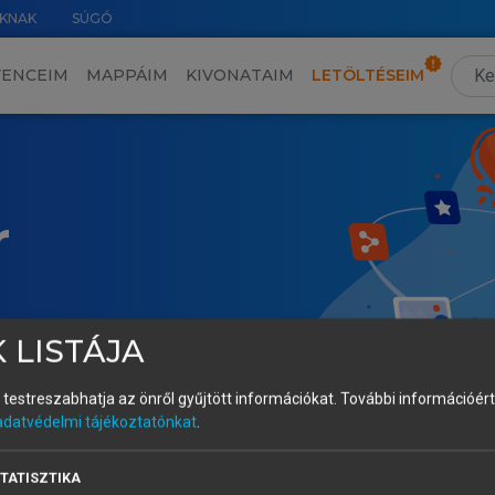
KNAK
SÚGÓ
VENCEIM
MAPPÁIM
KIVONATAIM
LETÖLTÉSEIM
r
 LISTÁJA
és testreszabhatja az önről gyűjtött információkat.
További információért 
adatvédelmi tájékoztatónkat
.
TATISZTIKA