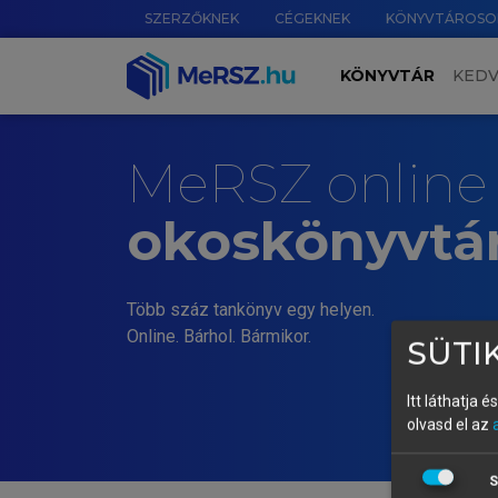
SZERZŐKNEK
CÉGEKNEK
KÖNYVTÁROSO
KÖNYVTÁR
KED
MeRSZ online
okoskönyvtá
Több száz tankönyv egy helyen.
Online. Bárhol. Bármikor.
SÜTIK
Itt láthatja 
olvasd el az
S