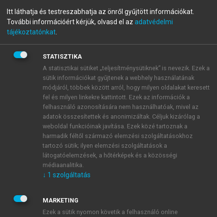
Az evés pszichopatológiája
Itt láthatja és testreszabhatja az önről gyűjtött információkat.
További információért kérjük, olvasd el az
adatvédelmi
és az evészavarok
tájékoztatónkat
.
kezelésének pszichoterápiás
STATISZTIKA
lehetőségei
A statisztikai sütiket „teljesítménysütiknek” is nevezik. Ezek a
sütik információkat gyűjtenek a webhely használatának
módjáról, többek között arról, hogy milyen oldalakat keresett
fel és milyen linkekre kattintott. Ezek az információk a
menu_book
OLVASÁS
felhasználó azonosítására nem használhatóak, mivel az
adatok összesítettek és anonimizáltak. Céljuk kizárólag a
weboldal funkcióinak javítása. Ezek közé tartoznak a
harmadik féltől származó elemzési szolgáltatásokhoz
tartozó sütik; ilyen elemzési szolgáltatások a
C) Sebészeti kezelés és
látogatóelemzések, a hőtérképek és a közösségi
endoszkópos gyomorballon-
médiaanalitika.
↓
1
szolgáltatás
behelyezés
A műtéti beavatkozások előzetes eredménytelen
MARKETING
fogyókúrák esetén extrém obezitásban (BMI >
Ezek a sütik nyomon követik a felhasználó online