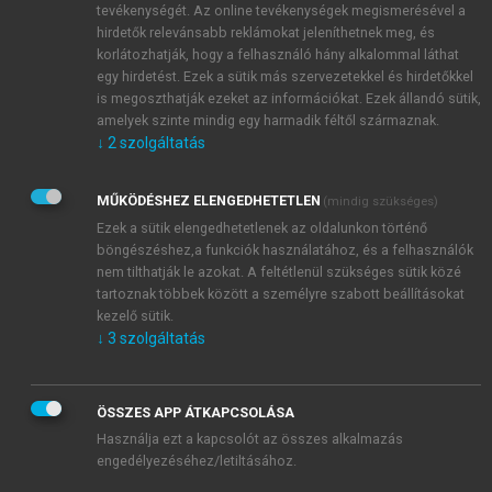
2
40kg/m
) endokrin és pszichiátriai betegség
tevékenységét. Az online tevékenységek megismerésével a
hirdetők relevánsabb reklámokat jeleníthetnek meg, és
kizárása után lehetségesek. Elsősorban rugalmas
korlátozhatják, hogy a felhasználó hány alkalommal láthat
gyomorszűkítő gyűrű behelyezése ajánlott. Sikeres
egy hirdetést. Ezek a sütik más szervezetekkel és hirdetőkkel
testsúlycsökkentés után szükség lehet plasztikai
is megoszthatják ezeket az információkat. Ezek állandó sütik,
műtéti beavatkozásra is.
amelyek szinte mindig egy harmadik féltől származnak.
↓
2
szolgáltatás
MŰKÖDÉSHEZ ELENGEDHETETLEN
(mindig szükséges)
Ezek a sütik elengedhetetlenek az oldalunkon történő
böngészéshez,a funkciók használatához, és a felhasználók
nem tilthatják le azokat. A feltétlenül szükséges sütik közé
tartoznak többek között a személyre szabott beállításokat
kezelő sütik.
↓
3
szolgáltatás
ÖSSZES APP ÁTKAPCSOLÁSA
Használja ezt a kapcsolót az összes alkalmazás
engedélyezéséhez/letiltásához.