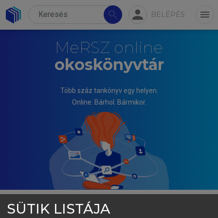
person
search
menu
BELÉPÉS
MeRSZ online
okoskönyvtár
Több száz tankönyv egy helyen.
Online. Bárhol. Bármikor.
SÜTIK LISTÁJA
GÉCZY ANNA