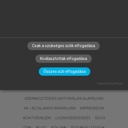
BERTA JUDIT, CSABAI KRISZTINA
Szocializáció gyermek- és
serdülőkorban
Csak a szükséges sütik elfogadása
Kiválasztottak elfogadása
Összes süti elfogadása
Powered by Klaro!
SZERZŐKNEK
CÉGEKNEK
KÖNYVTÁROSOKNAK
SZERKESZTÉSI ÉS LEKTORÁLÁSI ALAPELVEK
MI – ÁLTALÁNOS IRÁNYELVEK
IMPRESSZUM
ADATVÉDELEM
LICENCSZERZŐDÉS
SÚGÓ
GYIK
BLOG
RÓLUNK
SÜTI BEÁLLÍTÁSOK