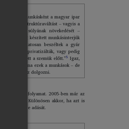
rnökként vagy munkásként a magyar ipar
zációt és a struktúraváltást – vagyis a
tó vállalatok súlyának növekedését –
–2004 között készített munkásinterjúk
yel és indulatosan beszéltek a gyár
es részeit kiprivatizálták, vagy pedig
5
zerzés lebegett a szemük előtt.”
Igaz,
erezhettek volna ezek a munkások – de
 át az Audihoz dolgozni.
fordíthatatlan folyamat. 2005-ben már az
lentős arány. Különösen akkor, ha azt is
tok magánkézbe adását.