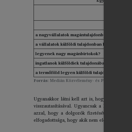
Egyetért-e Ön a
a nagyvállalatok magántulajdonban legyenek?
a vállalatok külföldi tulajdonban legyenek?
legyenek nagy magánbirtokok?
ingatlanok külföldiek tulajdonában legyenek?
a termőföld legyen külföldi tulajdonban?
Forrás
: Medián Közvélemény- és Piackutató Inté
Ugyanakkor látni kell azt is, hogy a közvéle
visszautasításával. Ugyancsak a Medián felm
azzal, hogy a dolgozók fizetését a piac ha
elfogadottsága, hogy akik nem elég rátermettek,