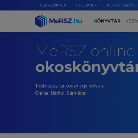
SZERZŐKNEK
CÉGEKNEK
KÖNYVTÁROSO
KÖNYVTÁR
KED
MeRSZ online
okoskönyvtá
Több száz tankönyv egy helyen.
Online. Bárhol. Bármikor.