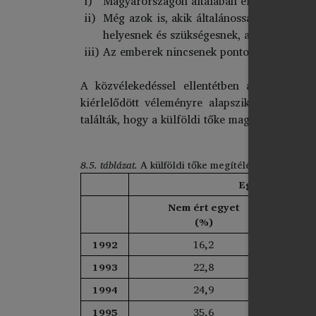
Magyarországon általában erős a külföldi
Még azok is, akik általánosságban egyetér
helyesnek és szükségesnek, a nagyvállala
Az emberek nincsenek pontosan tisztában a
A közvélekedéssel ellentétben a közvélemén
kiérlelődött véleményre alapszik. A Medián
találták, hogy a külföldi tőke magyarországi
8.5. táblázat.
A külföldi tőke megítélése a közvél
Egyetért-e azz
Nem ért egyet
(%)
1992
16,2
1993
22,8
1994
24,9
1995
35,6