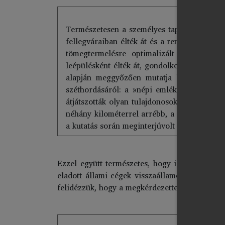
Természetesen a személyes tapasztalatok is
fellegváraiban élték át és a rendszerváltás
tömegtermelésre optimalizált nagyvállalat
leépülésként élték át, gondolkodásuk nemze
alapján meggyőzően mutatja be ezt a fo
széthordásáról: a »népi emlékezetben« a ma
átjátszották olyan tulajdonosok kezére, aki
néhány kilométerrel arrébb, a győri Audi-
a kutatás során meginterjúvolt dolgozók kö
Ezzel együtt természetes, hogy idővel az emb
eladott állami cégek visszaállamosításával cs
felidézzük, hogy a megkérdezettek között mindö