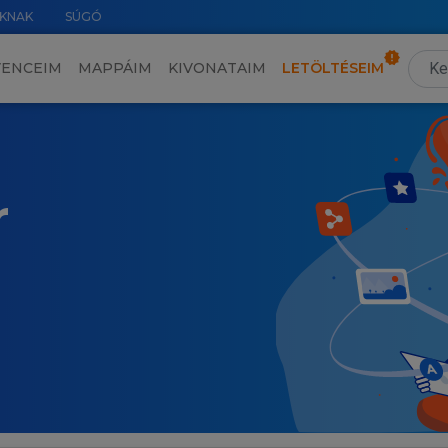
KNAK
SÚGÓ
VENCEIM
MAPPÁIM
KIVONATAIM
LETÖLTÉSEIM
r