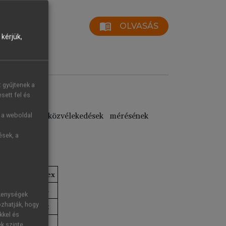
menu_book
OLVASÁS
kérjük,
t gyűjtenek a
sett fel és
l kapcsolatos közvélekedések mérésének
g a weboldal
ések, a
991
sszesen
Index
100
83
ékenységek
100
82
ozhatják, hogy
kkel és
ek szinte