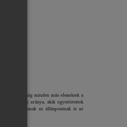
árt a piacgazdaság minden más elemének a
sökkent azok aránya, akik egyetértettek
– csökkent annak az álláspontnak is az