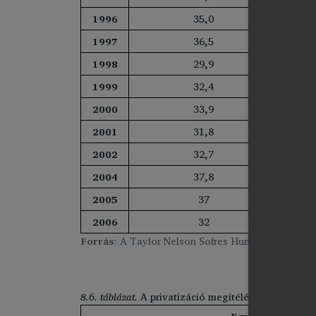
1996
35,0
1997
36,5
1998
29,9
1999
32,4
2000
33,9
2001
31,8
2002
32,7
2004
37,8
2005
37
2006
32
Forrás
: A Taylor Nelson Sofres Hungary felmérés
8.6. táblázat.
A privatizáció megítélése a közvéle