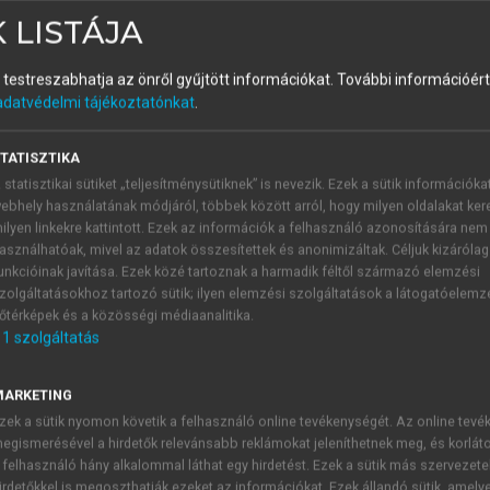
 LISTÁJA
tás Magyarországon III.
és testreszabhatja az önről gyűjtött információkat.
További információért 
adatvédelmi tájékoztatónkat
.
TATISZTIKA
 statisztikai sütiket „teljesítménysütiknek” is nevezik. Ezek a sütik információka
ebhely használatának módjáról, többek között arról, hogy milyen oldalakat kere
ilyen linkekre kattintott. Ezek az információk a felhasználó azonosítására nem
lletve ennél általánosabban a kapitalista piacgazdaságga
asználhatóak, mivel az adatok összesítettek és anonimizáltak. Céljuk kizáróla
991 májusában történt egy reprezentatív, 1200 fős mintán.
unkcióinak javítása. Ezek közé tartoznak a harmadik féltől származó elemzési
zolgáltatásokhoz tartozó sütik; ilyen elemzési szolgáltatások a látogatóelemz
őtérképek és a közösségi médiaanalitika.
1
szolgáltatás
ek megítélése a 20 legfontosabb társadalmi probléma közepette, 1
Nagyon fontos
Elég fontos
Nem fontos
Nem tudja
Ö
MARKETING
tását?
66
28
2
4
zek a sütik nyomon követik a felhasználó online tevékenységét. Az online tev
63
31
2
2
egismerésével a hirdetők relevánsabb reklámokat jeleníthetnek meg, és korlát
 felhasználó hány alkalommal láthat egy hirdetést. Ezek a sütik más szervezete
irdetőkkel is megoszthatják ezeket az információkat. Ezek állandó sütik, amely