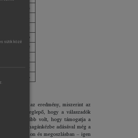
100
78
100
73
100
72
99
69
es sütik közé
101
44
100
43
100
35
101
16
z.
tlan volt az az eredmény, miszerint az
ár nem volt meglepő, hogy a válaszadók
nál valószínűbb volt, hogy támogatja a
ami vállalatok magánkézbe adásával még a
em meglepő módon és megoszlásban – igen