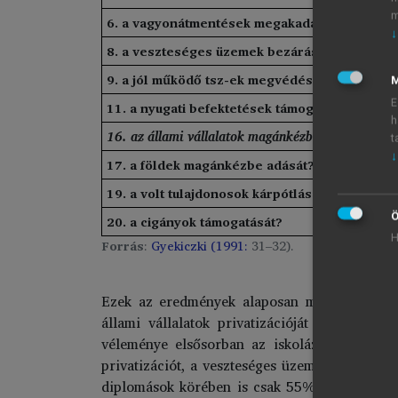
m
6. a vagyonátmentések megakadályozását?
↓
8. a veszteséges üzemek bezárását?
9. a jól működő tsz-ek megvédését?
M
E
11. a nyugati befektetések támogatását?
h
16. az állami vállalatok magánkézbe adását?
t
↓
17. a földek magánkézbe adását?
19. a volt tulajdonosok kárpótlását?
Ö
20. a cigányok támogatását?
H
Forrás
:
Gyekiczki (1991:
31–32).
Ezek az eredmények alaposan meglepték a kö
állami vállalatok privatizációját a megkér
véleménye elsősorban az iskolázottság függv
privatizációt, a veszteséges üzemek bezárást 
diplomások körében is csak 55%-os volt az e