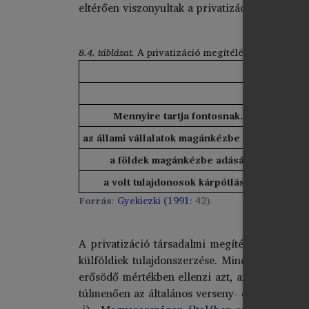
eltérően viszonyultak a privatizációhoz.
8.4. táblázat.
A privatizáció megítélése pártállás sz
Orsz
Mennyire tartja fontosnak…
az állami vállalatok magánkézbe adását?
a földek magánkézbe adását?
a volt tulajdonosok kárpótlását?
Forrás
:
Gyekiczki (1991:
42).
A privatizáció társadalmi megítélése kapcsán
külföldiek tulajdonszerzése. Minden felmérés
erősödő mértékben ellenzi azt, ami e téren 19
túlmenően az általános verseny- és piacellene