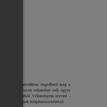
, hogy milyen mértékben engedhető meg a
hetősen határozott véleményt vall: egyre
ó volt a számokból. Véleményem szerint –
áll a külföldiek tulajdonszerzésével: