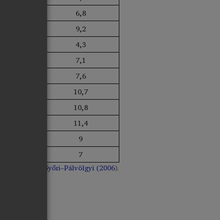
6,8
9,2
4,3
7,1
7,6
10,7
10,8
11,4
9
7
ölgyi (2005)
,
Győri–Pálvölgyi (2006
).