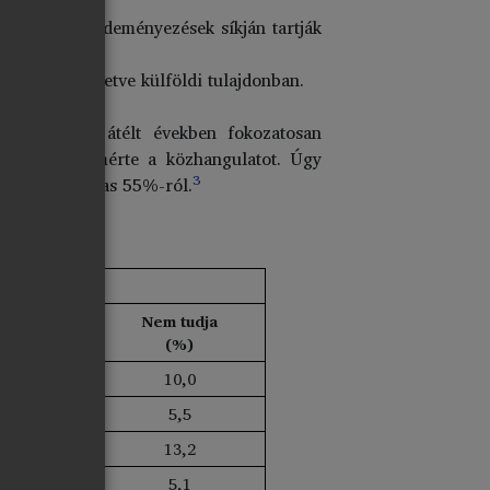
 az egyéni kezdeményezések síkján tartják
, magyar, illetve külföldi tulajdonban.
ztalatra, az átélt években fokozatosan
ismételten mérte a közhangulatot. Úgy
3
bként sem magas 55%-ról.
szerezzenek?
ért
Nem tudja
(%)
10,0
5,5
13,2
5,1