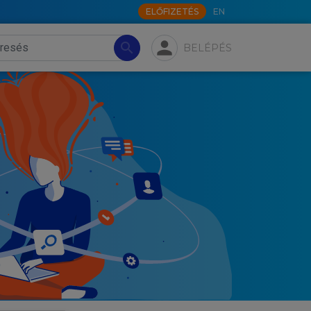
ELŐFIZETÉS
EN
person
search
BELÉPÉS