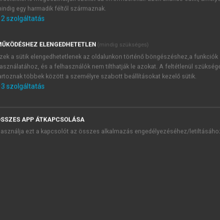
indig egy harmadik féltől származnak.
59
24
8
9
2
szolgáltatás
51
35
8
6
49
38
8
5
ŰKÖDÉSHEZ ELENGEDHETETLEN
(mindig szükséges)
zek a sütik elengedhetetlenek az oldalunkon történő böngészéshez,a funkciók
45
38
9
7
asználatához, és a felhasználók nem tilthatják le azokat. A feltétlenül szükség
18
45
29
9
artoznak többek között a személyre szabott beállításokat kezelő sütik.
3
szolgáltatás
20
40
34
6
15
37
43
5
SSZES APP ÁTKAPCSOLÁSA
4
22
70
5
asználja ezt a kapcsolót az összes alkalmazás engedélyezéséhez/letiltásáho
zvélemény-kutatókat. Témánk szempontjából különösen vára
dezettek mindössze 18%-a tartotta fontosnak. Az viszont m
énye volt. Minél magasabb volt valakinek a képzettsége, an
stb. Ugyanakkor azt is felszínre hozta a kutatás, hogy az áll
gyetértés. A nagy politikai pártok szavazói – egyáltalán n