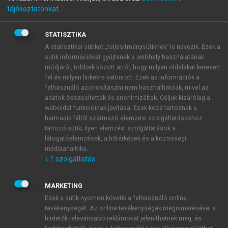
döntések (vezérigazgató, IG, FB, könyvvizsgáló
tájékoztatónkat
.
kijelölése),
tulajdonhányaddal kapcsolatos műveletek
STATISZTIKA
(alaptőke-emelés, -leszállítás), értékhatár feletti
A statisztikai sütiket „teljesítménysütiknek” is nevezik. Ezek a
vagyonértékesítés jóváhagyása,
sütik információkat gyűjtenek a webhely használatának
a kormány által elrendelt vagy a társaság által
módjáról, többek között arról, hogy milyen oldalakat keresett
fel és milyen linkekre kattintott. Ezek az információk a
kezdeményezett reorganizáció irányítása,
felhasználó azonosítására nem használhatóak, mivel az
nagyobb hitelek jóváhagyása, garanciavállalás,
adatok összesítettek és anonimizáltak. Céljuk kizárólag a
ellenőrzési tevékenység.
weboldal funkcióinak javítása. Ezek közé tartoznak a
harmadik féltől származó elemzési szolgáltatásokhoz
1990 és 1993 között az ÁVÜ és az ÁV Rt. számára a
tartozó sütik; ilyen elemzési szolgáltatások a
látogatóelemzések, a hőtérképek és a közösségi
vagyonkezelés elsősorban a vállalatok társasággá
médiaanalitika.
történő alakítását jelentette. Az átalakítás egyrészt a
↓
1
szolgáltatás
privatizáció előkészítő lépése, másrészt stratégiai
döntéssorozat az adott cég jövője szempontjából. Az
MARKETING
átalakítást ugyanis többnyire megelőzte az
Ezek a sütik nyomon követik a felhasználó online
alaptevékenységhez nem kapcsolódó vagy
tevékenységét. Az online tevékenységek megismerésével a
nélkülözhető tevékenységek és eszközök leválasztása,
hirdetők relevánsabb reklámokat jeleníthetnek meg, és
majd értékesítése. Ezek mindig messzire ható