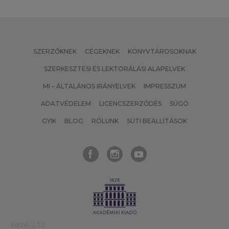
SZERZŐKNEK
CÉGEKNEK
KÖNYVTÁROSOKNAK
SZERKESZTÉSI ÉS LEKTORÁLÁSI ALAPELVEK
MI – ÁLTALÁNOS IRÁNYELVEK
IMPRESSZUM
ADATVÉDELEM
LICENCSZERZŐDÉS
SÚGÓ
GYIK
BLOG
RÓLUNK
SÜTI BEÁLLÍTÁSOK
Verzió: 2.7.2