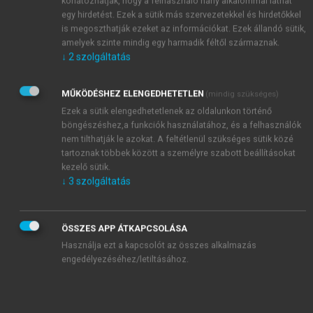
korlátozhatják, hogy a felhasználó hány alkalommal láthat
döntések voltak és viták tüzében kovácsolódtak.
egy hirdetést. Ezek a sütik más szervezetekkel és hirdetőkkel
Közelről vizsgálva a cégek életét egyáltalán nem
is megoszthatják ezeket az információkat. Ezek állandó sütik,
amelyek szinte mindig egy harmadik féltől származnak.
evidens, hogy melyek az „alaptevékenységhez nem
↓
2
szolgáltatás
kapcsolódó” gyártási és szervezési folyamatok, hogy
mi számít „nélkülözhető eszköznek” stb. A
MŰKÖDÉSHEZ ELENGEDHETETLEN
(mindig szükséges)
társasággá alakítás tehát szükségképpen
Ezek a sütik elengedhetetlenek az oldalunkon történő
reorganizációs tevékenység is volt, amelyhez
böngészéshez,a funkciók használatához, és a felhasználók
hozzátartozott az a feltételezés is, hogy ezzel
nem tilthatják le azokat. A feltétlenül szükséges sütik közé
egyidejűleg megtörténik a cég „feljavítása” is.
tartoznak többek között a személyre szabott beállításokat
kezelő sütik.
Az adóskonszolidációból származó feladatok
. 1992–1995
↓
3
szolgáltatás
között az ÁVÜ-ben és az ÁV Rt.-ben jelentős anyagi
és szellemi erőket kötött le az adóskonszolidáció
ÖSSZES APP ÁTKAPCSOLÁSA
végrehajtása (5.8.1.). Ez is vagyonkezelés,
Használja ezt a kapcsolót az összes alkalmazás
reorganizációs és feljavító elemekkel megtűzdelve.
engedélyezéséhez/letiltásához.
Az 1992-ben megkezdett program alapgondolata az
volt, hogy a csődtörvényt gyorsított formában
alkalmazzák a jelentős adóssággal terhelt magán- és