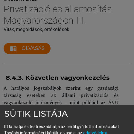
Privatizáció és államosítás
Magyarországon III.
Viták, megoldások, értékelések
menu_book
OLVASÁS
8.4.3. Közvetlen vagyonkezelés
A hatályos jogszabályok szerint egy gazdasági
társaság esetében az állami privatizációs és
vagyonkezelő intézmények – mint például az ÁVÜ
vagy az MNV Zrt. – alapvető vagyonkezelési
SÜTIK LISTÁJA
feladatai a következők:
éves beszámoló és az üzleti terv jóváhagyása, az
Itt láthatja és testreszabhatja az önről gyűjtött információkat.
osztalékpolitika meghatározása, személyi
További információért kérjük, olvasd el az
adatvédelmi