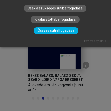
Csak a szükséges sütik elfogadása
Kiválasztottak elfogadása
arrow_circle_left
arrow_circle_right
Összes süti elfogadása
Powered by Klaro!
BÉKÉS BALÁZS, HALÁSZ ZSOLT,
SZABÓ ILDIKÓ, VARGA ERZSÉBET
A jövedelem- és vagyoni típusú
adók