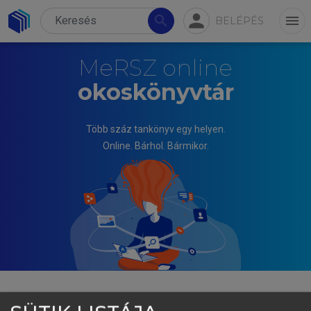
person
search
menu
BELÉPÉS
MeRSZ online
okoskönyvtár
Több száz tankönyv egy helyen.
Online. Bárhol. Bármikor.
MIHÁLYI PÉTER