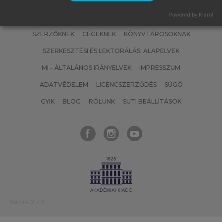
Powered by Klaro!
SZERZŐKNEK
CÉGEKNEK
KÖNYVTÁROSOKNAK
SZERKESZTÉSI ÉS LEKTORÁLÁSI ALAPELVEK
MI – ÁLTALÁNOS IRÁNYELVEK
IMPRESSZUM
ADATVÉDELEM
LICENCSZERZŐDÉS
SÚGÓ
GYIK
BLOG
RÓLUNK
SÜTI BEÁLLÍTÁSOK
Verzió: 2.7.2