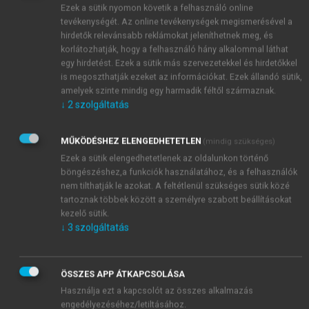
Ezek a sütik nyomon követik a felhasználó online
elmondottakat. Az Európai Unió terminológiája
tevékenységét. Az online tevékenységek megismerésével a
szerint ezeket a kérdéseket nevezik (angolul)
cross-
hirdetők relevánsabb reklámokat jeleníthetnek meg, és
cutting,
vagyis horizontális szempontoknak.
korlátozhatják, hogy a felhasználó hány alkalommal láthat
Olyan kérdések fognak most előtérbe kerülni,
egy hirdetést. Ezek a sütik más szervezetekkel és hirdetőkkel
is megoszthatják ezeket az információkat. Ezek állandó sütik,
amelyek egyaránt tartoznak – például – a kárpótlás
amelyek szinte mindig egy harmadik féltől származnak.
témaköréhez ( 2. fejezet) vagy a kemény mag
↓
2
szolgáltatás
privatizációjáéhoz (6. fejezet). Először a privatizáció
céljáról fogom elmondani mindazt, amit három
MŰKÖDÉSHEZ ELENGEDHETETLEN
(mindig szükséges)
évtized gyakorlatának ismeretében érvényesnek és
Ezek a sütik elengedhetetlenek az oldalunkon történő
fontosnak tartok (8.2.). Ezt követően egy – úgymond
böngészéshez,a funkciók használatához, és a felhasználók
– kényes politikai kérdésről, a külföldi tőke és a
nem tilthatják le azokat. A feltétlenül szükséges sütik közé
külföldi befektetők szerepéről fogok szólni (8.3.).
tartoznak többek között a személyre szabott beállításokat
Szó lesz még a vagyonkezelésről, amely, mint
kezelő sütik.
szakkifejezés, korábban szinte teljesen ismeretlen
↓
3
szolgáltatás
volt a magyar közgazdasági zsargonban (8.4.), az
eladói és a vevői garanciákról (8.5.), a tanácsadók
ÖSSZES APP ÁTKAPCSOLÁSA
szerepéről (8.6.) és végül a privatizáció
Használja ezt a kapcsolót az összes alkalmazás
ellenőrzésével megbízott, különféle intézmények és
engedélyezéséhez/letiltásához.