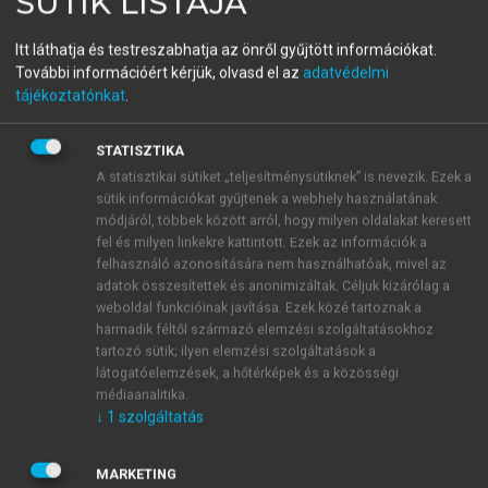
SÜTIK LISTÁJA
Privatizáció és államosítás
Itt láthatja és testreszabhatja az önről gyűjtött információkat.
Magyarországon III.
További információért kérjük, olvasd el az
adatvédelmi
tájékoztatónkat
.
Viták, megoldások, értékelések
STATISZTIKA
menu_book
OLVASÁS
A statisztikai sütiket „teljesítménysütiknek” is nevezik. Ezek a
sütik információkat gyűjtenek a webhely használatának
módjáról, többek között arról, hogy milyen oldalakat keresett
fel és milyen linkekre kattintott. Ezek az információk a
felhasználó azonosítására nem használhatóak, mivel az
8.1. Bevezető a III. részhez
adatok összesítettek és anonimizáltak. Céljuk kizárólag a
weboldal funkcióinak javítása. Ezek közé tartoznak a
Azt követően, hogy könyvünk I. és II. részében
harmadik féltől származó elemzési szolgáltatásokhoz
áttekintettük a magyar privatizáció történetét
tartozó sütik; ilyen elemzési szolgáltatások a
látogatóelemzések, a hőtérképek és a közösségi
időrendben, és a privatizációs technikák is
médiaanalitika.
bemutatásra kerültek, ebben a fejezetben – ami
↓
1
szolgáltatás
egyben a III. rész nyitófejezete – azokat a vissza-
visszatérő, elvi kérdéseket fogjuk elemezni, amelyek
MARKETING
logikai értelemben mintegy keresztülvágják az eddig