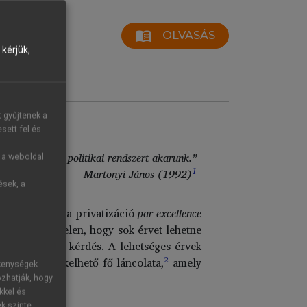
menu_book
OLVASÁS
kérjük,
t gyűjtenek a
sett fel és
adalmat, milyen politikai rendszert akarunk.”
g a weboldal
1
Martonyi János (1992)
ések, a
semnek, hogy a privatizáció
par excellence
égét. Kétségtelen, hogy sok érvet lehetne
nyossági-jogi kérdés. A lehetséges érvek
2
egy jól érzékelhető fő láncolata,
amely
ékenységek
ozhatják, hogy
kkel és
ek szinte