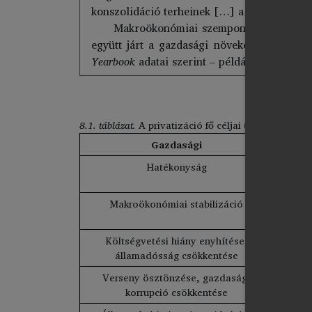
konszolidáció terheinek […] a középrétegekre
Makroökonómiai szempontból nézve pedig
együtt járt a gazdasági növekedés lelassul
Yearbook
adatai szerint – például – hazánk 
8.1. táblázat.
A privatizáció fő céljai (elvi séma)
Gazdasági
Hatékonyság
Ál
Makroökonómiai stabilizáció
Költségvetési hiány enyhítése,
államadósság csökkentése
Verseny ösztönzése, gazdasági
Nómenk
korrupció csökkentése