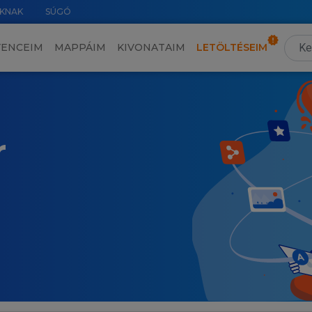
KNAK
SÚGÓ
VENCEIM
MAPPÁIM
KIVONATAIM
LETÖLTÉSEIM
r