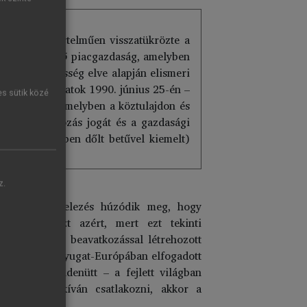
 – még egyértelműen visszatükrözte a
t is felhasználó
piacgazdaság, amelyben
senysemlegesség elve alapján elismeri
” Ezek a mondatok 1990. június 25-én –
es sütik közé
acgazdaság, amelyben a köztulajdon és
a a vállalkozás jogát és a gazdasági
(és a szövegben dőlt betűvel kiemelt)
z.
t az a feltételezés húzódik meg, hogy
ni. Egyrészt azért, mert ezt tekinti
 és az állami beavatkozással létrehozott
tekinthető a Nyugat-Európában elfogadott
 létezik mindenütt – a fejlett világban
vezeteihez kíván csatlakozni, akkor a