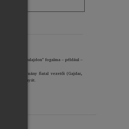
her, 2000)
.
A „társadalmi tulajdon” fogalma – például –
 az orosz kormány fiatal vezetői (Gajdar,
(1993)
tanulmányát.