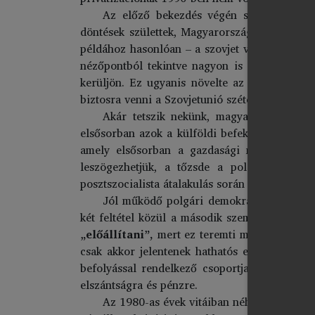
Az előző bekezdés végén szereplő időpo
döntések születtek, Magyarország közvetlenül 
példához hasonlóan – a szovjet vezetés megpr
nézőpontból tekintve nagyon is fontos volt,
kerüljön. Ez ugyanis növelte az esetleges sz
biztosra venni a Szovjetunió szétesését, ami 
Akár tetszik nekünk, magyaroknak, akár
elsősorban azok a külföldi befektetők, akik 
amely elsősorban a gazdasági mutatók vers
leszögezhetjük, a tőzsde a politikai és g
posztszocialista átalakulás során elért előreha
Jól működő polgári demokrácia elképzelhe
két feltétel közül a második szempontjából f
„előállítani”,
mert ez teremti meg a lehetősé
csak akkor jelentenek hathatós ellensúlyt, ha
befolyással rendelkező csoportjai hajlandók 
elszántságra és pénzre.
Az 1980-as évek vitáiban néha kimondva –