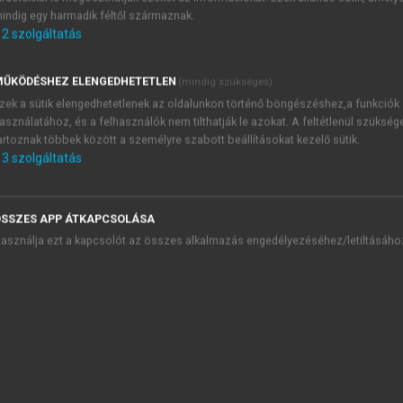
indig egy harmadik féltől származnak.
5: Egy ritkán idézett alkotmánymódosítás
2
szolgáltatás
 az 1989. október 23-án hatályba lépett alkotmánymódosítás
§. (1) és (2) szerint „Magyarország gazdasága
a tervezés előnyei
ŰKÖDÉSHEZ ELENGEDHETETLEN
(mindig szükséges)
ú és egyenlő védelemben részesül. A Magyar Köztársaság a ver
zek a sütik elengedhetetlenek az oldalunkon történő böngészéshez,a funkciók
ny szabadságát, amelyet csak
alkotmányerejű törvény korlátozhat
.
asználatához, és a felhasználók nem tilthatják le azokat. A feltétlenül szükség
vetkezőképpen módosultak: „Magyarország gazdasága olyan pi
artoznak többek között a személyre szabott beállításokat kezelő sütik.
lemben részesül. A Magyar Köztársaság elismeri és támogatj
3
szolgáltatás
szövegből a piacgazdaság lényegi korlátozását lehetővé tevő 
SSZES APP ÁTKAPCSOLÁSA
asználja ezt a kapcsolót az összes alkalmazás engedélyezéséhez/letiltásáho
célja az állami tulajdon magánkézbe adása, akkor emögöt
ulajdonra és versenyre épülő társadalomban szeretne él
en, hogy elutasítja a mindenre kiterjedő állami tulajdonlást
adja, hogy most és még inkább a jövőben a magántulajdonlás 
ginkább adekvát tulajdonformának. Az állami tulajdon – bár
ország a fejlett országok politikai közösségéhez és szer
a.