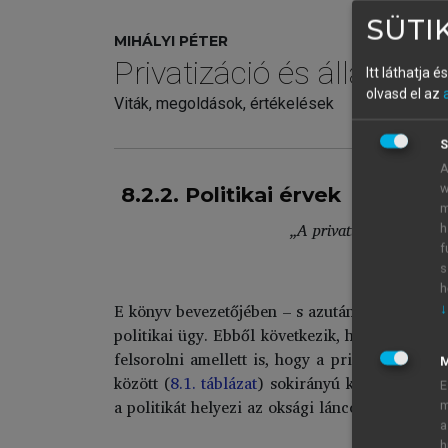
SÜTIK
MIHÁLYI PÉTER
Privatizáció és államosí
Itt láthatja 
olvasd el az
Viták, megoldások, értékelések
S
A
w
8.2.2. Politikai érvek
m
„A privatizáció igenis ö
h
f
s
h
E könyv bevezetőjében – s azután a további f
↓
politikai ügy. Ebből következik, hogy végső so
felsorolni amellett is, hogy a privatizáció v
között (
8.1. táblázat
) sokirányú kölcsönhatás 
E
a politikát helyezi az oksági láncolat elejére.
m
a
h