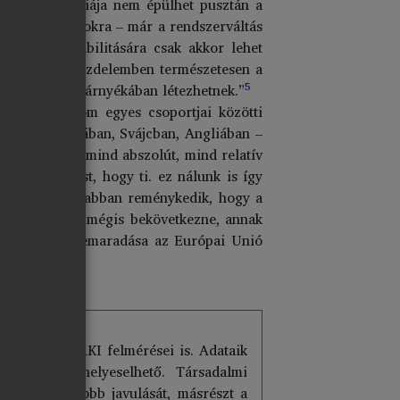
izetők demokráciája nem épülhet pusztán a
álló változásokra – már a rendszerváltás
lkezések stabilitására csak akkor lehet
ikai-hatalmi küzdelemben természetesen a
5
 harcának szélárnyékában létezhetnek.”
 a társadalom egyes csoportjai közötti
 hogy Ausztriában, Svájcban, Angliában –
je kezében – mind abszolút, mind relatív
övetkeztetést, hogy ti. ez nálunk is így
i tudomásul, s abban reménykedik, hogy a
alószínű, s ha mégis bekövetkezne, annak
Magyarország lemaradása az Európai Unió
ntézet, a TÁRKI felmérései is. Adataik
ntból nem helyeselhető. Társadalmi
 sokkal nagyobb javulását, másrészt a