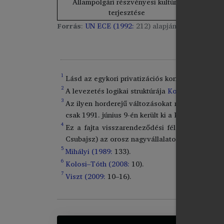
Állampolgári részvényesi kultúra
Szorosa
terjesztése
Forrás
:
UN ECE (1992:
212) alapján.
1
Lásd az egykori privatizációs kormánybiztos vál
2
A levezetés logikai struktúrája
Kornai (1993)
érv
3
Az ilyen horderejű változásokat nem is lehetet
csak 1991. június 9-én került ki a Polgári Törv
4
Ez a fajta visszarendeződési félelem egyébké
Csubajsz) az orosz nagyvállalatok privatizációj
5
Mihályi (1989:
133).
6
Kolosi–Tóth (2008:
10).
7
Viszt (2009:
10–16).