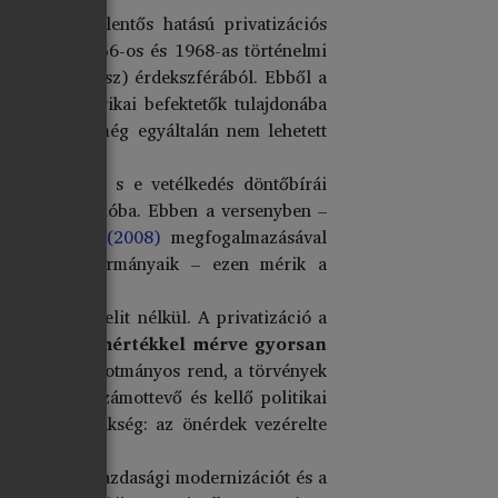
 az első jelentős hatású privatizációs
 hogy – az 1956-os és 1968-as történelmi
szovjet (orosz) érdekszférából. Ebből a
ópai és amerikai befektetők tulajdonába
át. 1990-ben még egyáltalán nem lehetett
k egymással, s e vetélkedés döntőbírái
s hozzák a régióba. Ebben a versenyben –
tértve
Szeles (2008)
megfogalmazásával
ktetők – és kormányaik – ezen mérik a
ő vagyonos elit nélkül. A privatizáció a
t történelmi mértékkel mérve gyorsan
zemben az alkotmányos rend, a törvények
társadalom számottevő és kellő politikai
ologra van szükség: az önérdek vezérelte
lés, hogy a gazdasági modernizációt és a