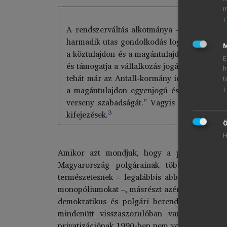
m
↓
A rendszerváltás alkotmánya – pontosabban
harmadik utas gondolkodás logikáját. A 9. 
M
a köztulajdon és a magántulajdon egyenjog
E
és támogatja a vállalkozás jogát és a verse
h
tehát már az Antall-kormány idején – a kö
t
a magántulajdon egyenjogú és egyenlő véde
↓
verseny szabadságát.” Vagyis kikerültek a 
3
kifejezések.
Ö
H
Amikor azt mondjuk, hogy a privatizáció 
Magyarország polgárainak többsége magánt
természetesnek – legalábbis abban az értelemb
monopóliumokat –, másrészt azért, mert elfog
demokratikus és polgári berendezkedéssel le
mindenütt visszaszorulóban van. Ha Magyar
privatizációnak 1990-ben nem volt alternatíváj