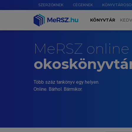
SZERZŐKNEK
CÉGEKNEK
KÖNYVTÁROSO
KÖNYVTÁR
KED
MeRSZ online
okoskönyvtá
Több száz tankönyv egy helyen.
Online. Bárhol. Bármikor.