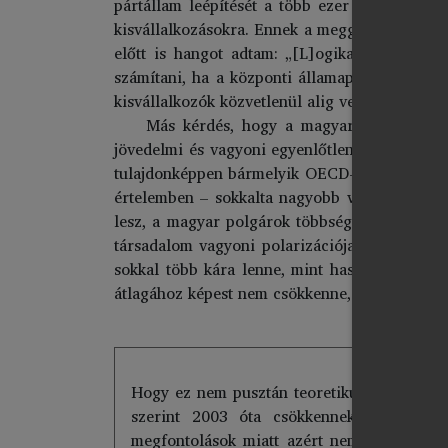
pártállam leépítését a több ezer kisvállalkoz
kisvállalkozásokra. Ennek a meggyőződésemnek
előtt is hangot adtam: „[L]ogikailag is belá
számítani, ha a központi államapparátussal s
kisvállalkozók közvetlenül alig vesznek részt,
Más kérdés, hogy a magyar közvélemény 
jövedelmi és vagyoni egyenlőtlenségeket. Holo
tulajdonképpen bármelyik OECD-országban – az 
értelemben – sokkalta nagyobb vagyonok konce
lesz, a magyar polgárok többsége és ennek ny
társadalom vagyoni polarizációja a közeljövő
sokkal több kára lenne, mint haszna. Egysze
átlagához képest nem csökkenne, hanem nőne.
Hogy ez nem pusztán teoretikus elgondolás,
szerint 2003 óta csökkennek az egyenlő
megfontolások miatt azért nem, mert „ez e