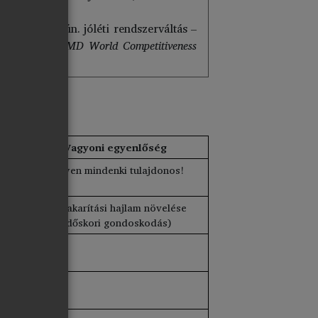
yamat – az ún. jóléti rendszerváltás –
mlásával. Az
IMD World Competitiveness
eti
Vagyoni egyenlőség
gek
Legyen mindenki tulajdonos!
 a
Megtakarítási hajlam növelése
z
(időskori gondoskodás)