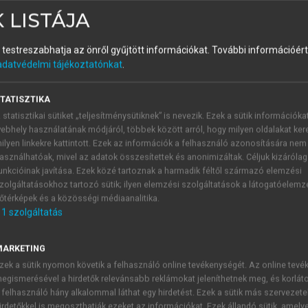
 LISTÁJA
tás Magyarországon III.
és testreszabhatja az önről gyűjtött információkat.
További információért 
adatvédelmi tájékoztatónkat
.
TATISZTIKA
 statisztikai sütiket „teljesítménysütiknek” is nevezik. Ezek a sütik információka
ebhely használatának módjáról, többek között arról, hogy milyen oldalakat kere
ilyen linkekre kattintott. Ezek az információk a felhasználó azonosítására nem
ncél is, mivel értékválasztást tükröz, azt tudniillik, hogy milyen társ
asználhatóak, mivel az adatok összesítettek és anonimizáltak. Céljuk kizáróla
unkcióinak javítása. Ezek közé tartoznak a harmadik féltől származó elemzési
zolgáltatásokhoz tartozó sütik; ilyen elemzési szolgáltatások a látogatóelemz
őtérképek és a közösségi médiaanalitika.
ejezetekben – több ízben is hangot adtam annak a meggyőződé
1
szolgáltatás
ron politikai okok magyarázzák a privatizáció elkerülhetetlens
égső soron közgazdasági probléma vagy amellett, hogy alkotmá
MARKETING
van, mégis úgy gondolom, hogy létezik az oksági kapcsolatnak 
zek a sütik nyomon követik a felhasználó online tevékenységét. Az online tev
egismerésével a hirdetők relevánsabb reklámokat jeleníthetnek meg, és korlát
 felhasználó hány alkalommal láthat egy hirdetést. Ezek a sütik más szervezete
irdetőkkel is megoszthatják ezeket az információkat. Ezek állandó sütik, amely