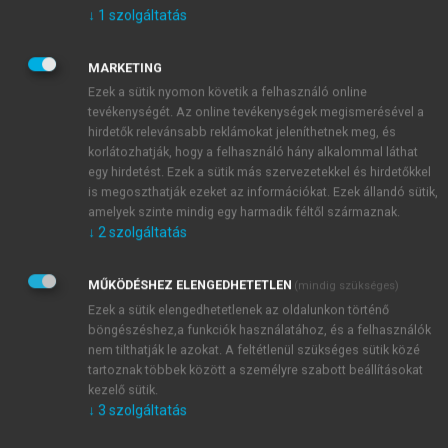
tesznek. Jó koncentrációs képességekkel
↓
1
szolgáltatás
rendelkeznek, képesek hosszabb ideig egyetlen
problémára összpontosítani, vagy akár egyszerre
MARKETING
több dologgal foglalkozni.
Ezek a sütik nyomon követik a felhasználó online
Nagy kapacitású, jól felépített memóriájuk által,
tevékenységét. Az online tevékenységek megismerésével a
részletesen megjegyzik az eseményeket, tényeket, és
hirdetők relevánsabb reklámokat jeleníthetnek meg, és
korlátozhatják, hogy a felhasználó hány alkalommal láthat
képesek hosszabb ideig tárolni azokat. Pszichológiai
egy hirdetést. Ezek a sütik más szervezetekkel és hirdetőkkel
szempontból általában megelőzik biológiai korukat.
is megoszthatják ezeket az információkat. Ezek állandó sütik,
Korai nyelvfejlődés is tapasztalható. A
amelyek szinte mindig egy harmadik féltől származnak.
tehetséges gyermekek gazdagabb szókinccsel
↓
2
szolgáltatás
rendelkeznek társaiknál, több bonyolult szót
ismernek, ezek meg is mutatkoznak beszédükben,
MŰKÖDÉSHEZ ELENGEDHETETLEN
(mindig szükséges)
gyakran korukat meghaladó nyelvi formulákat
Ezek a sütik elengedhetetlenek az oldalunkon történő
használnak.
böngészéshez,a funkciók használatához, és a felhasználók
Feltűnő vágyakozásuk a világ megismerése,
nem tilthatják le azokat. A feltétlenül szükséges sütik közé
megértése iránt. Szívesebben dolgoznak egyedül, így
tartoznak többek között a személyre szabott beállításokat
kezelő sütik.
elmélyülhetnek a problémában. Kíváncsiság,
↓
3
szolgáltatás
tudásvágy jellemzi őket. Gyakran állnak elő egyedi
gondolatokkal, ötletekkel, produktumokkal,