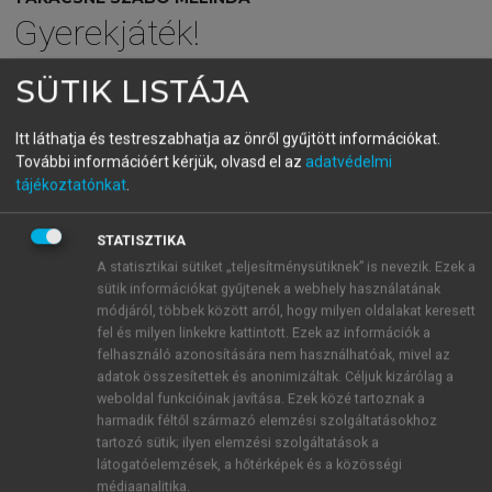
Gyerekjáték!
Logikai-matematikai tehetséggondozás játékba ágyazva
SÜTIK LISTÁJA
óvodásoknak
Itt láthatja és testreszabhatja az önről gyűjtött információkat.
menu_book
OLVASÁS
További információért kérjük, olvasd el az
adatvédelmi
tájékoztatónkat
.
STATISZTIKA
3.1. Kognitív és affektív
A statisztikai sütiket „teljesítménysütiknek” is nevezik. Ezek a
sütik információkat gyűjtenek a webhely használatának
jellemzők
módjáról, többek között arról, hogy milyen oldalakat keresett
fel és milyen linkekre kattintott. Ezek az információk a
Tapasztalatok azt mutatják, hogy a tehetséges
felhasználó azonosítására nem használhatóak, mivel az
gyermekek eltérő viselkedést mutatnak már a fejlődés
adatok összesítettek és anonimizáltak. Céljuk kizárólag a
korai szakaszában. Hamarabb el tudnak sajátítani pl.
weboldal funkcióinak javítása. Ezek közé tartoznak a
harmadik féltől származó elemzési szolgáltatásokhoz
matematikai rendszereket, kiválóan bánnak a
tartozó sütik; ilyen elemzési szolgáltatások a
betűkkel és a számokkal, gyakran bonyolultabb
látogatóelemzések, a hőtérképek és a közösségi
matematikai analitikus és összegző megjegyzéseket
médiaanalitika.