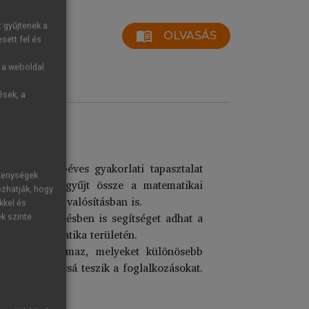
t gyűjtenek a
menu_book
OLVASÁS
sett fel és
g a weboldal
ések, a
ások és többéves gyakorlati tapasztalat
ékenységek
információt gyűjt össze a matematikai
ozhatják, hogy
yakorlati megvalósításban is.
kkel és
óvodai nevelésben is segítséget adhat a
ek szinte
 is a matematika területén.
átékot tartalmaz, melyeket különösebb
 színvonalassá teszik a foglalkozásokat.