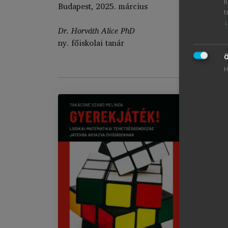
h
Budapest, 2025. március
t
↓
Dr. Horváth Alice PhD
ny. főiskolai tanár
Ö
H
Gy
Im
Aj
Kö
1.
chevron_right
2.
chevron_right
3.
chevron_right
4.