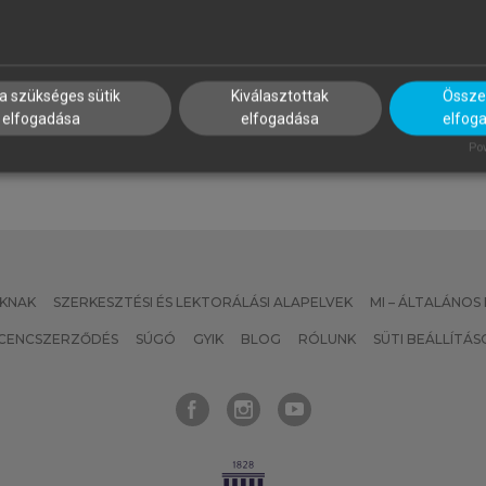
OTBOHM ELLEN, ZYSK VERONICA
KORMOS JÓZSEF
zeregy nagyszerű ötlet
Nevelésfilozófia
utizmussal élő vagy Asperger-
zindrómás gyerekek
a szükséges sütik
Kiválasztottak
Összes
eveléséhez és tanításához
elfogadása
elfogadása
elfog
Pow
KNAK
SZERKESZTÉSI ÉS LEKTORÁLÁSI ALAPELVEK
MI – ÁLTALÁNOS
ICENCSZERZŐDÉS
SÚGÓ
GYIK
BLOG
RÓLUNK
SÜTI BEÁLLÍTÁS