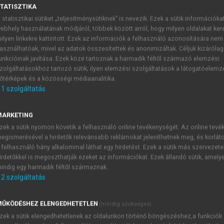
TATISZTIKA
 statisztikai sütiket „teljesítménysütiknek” is nevezik. Ezek a sütik információka
ebhely használatának módjáról, többek között arról, hogy milyen oldalakat kere
ilyen linkekre kattintott. Ezek az információk a felhasználó azonosítására nem
asználhatóak, mivel az adatok összesítettek és anonimizáltak. Céljuk kizáróla
a ágyazva óvodásoknak
unkcióinak javítása. Ezek közé tartoznak a harmadik féltől származó elemzési
zolgáltatásokhoz tartozó sütik; ilyen elemzési szolgáltatások a látogatóelemz
őtérképek és a közösségi médiaanalitika.
1
szolgáltatás
MARKETING
ndozás játékba ágyazva óvodásoknak
című könyv előzetes kutat
zek a sütik nyomon követik a felhasználó online tevékenységét. Az online tev
gyrészt azért, mert az óvodapedagógusok számára számos 
egismerésével a hirdetők relevánsabb reklámokat jeleníthetnek meg, és korlát
 ismerteti a tehetség főbb jellemzőit, és segítséget nyújt a g
 felhasználó hány alkalommal láthat egy hirdetést. Ezek a sütik más szervezete
i tehetséggondozás tekintetében nyújt támogatást, hanem az 
irdetőkkel is megoszthatják ezeket az információkat. Ezek állandó sütik, amely
indig egy harmadik féltől származnak.
séhez, iránymutatást ad az óvoda-iskola átmenet megsegítésére
2
szolgáltatás
oglalkozások tartalmi és szakmai megújításához. Számos j
pedagógusok. A módszertani ajánlások alkalmazása korszerűvé,
sségek továbbképzési anyagaként is.
ŰKÖDÉSHEZ ELENGEDHETETLEN
(mindig szükséges)
zek a sütik elengedhetetlenek az oldalunkon történő böngészéshez,a funkciók