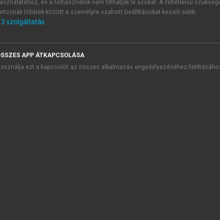
asználatához, és a felhasználók nem tilthatják le azokat. A feltétlenül szükség
artoznak többek között a személyre szabott beállításokat kezelő sütik.
3
szolgáltatás
SSZES APP ÁTKAPCSOLÁSA
asználja ezt a kapcsolót az összes alkalmazás engedélyezéséhez/letiltásáho
TARTALOMJEGYZÉK
erekjáték!
presszum
ánlás
szönetnyilvánítás
 Bevezetés
 A tehetség meghatározása, összetevői
 A tehetség azonosítása
 A matematikai tehetség főbb jellemzői