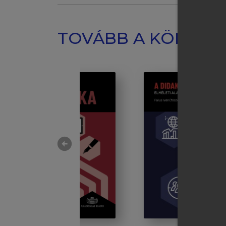
TOVÁBB A KÖNYVT
arrow_circle_left