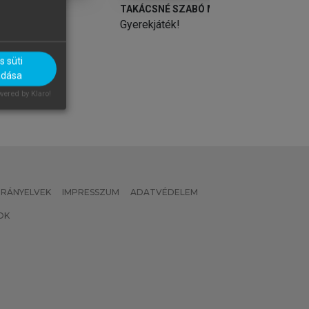
TAKÁCSNÉ SZABÓ MELINDA
TURÓS MÁTYÁS
Gyerekjáték!
Alternatív pedagó
 süti
adása
ered by Klaro!
 IRÁNYELVEK
IMPRESSZUM
ADATVÉDELEM
OK