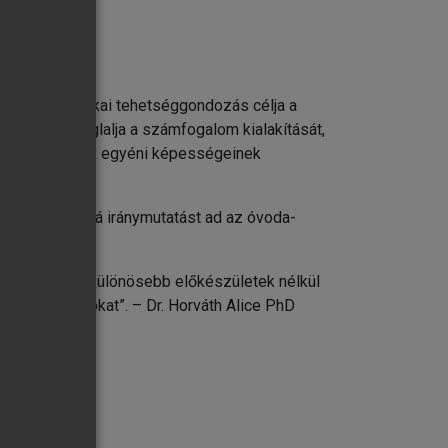
kai-matematikai tehetséggondozás célja a
magában foglalja a számfogalom kialakítását,
tos a gyermekek egyéni képességeinek
thetők. Továbbá iránymutatást ad az óvoda-
maz, melyeket különösebb előkészületek nélkül
foglalkozásokat”. – Dr. Horváth Alice PhD