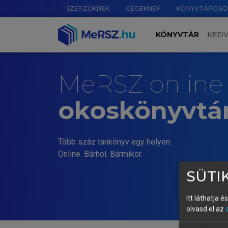
SZERZŐKNEK
CÉGEKNEK
KÖNYVTÁROSO
KÖNYVTÁR
KED
MeRSZ online
okoskönyvtá
Több száz tankönyv egy helyen.
Online. Bárhol. Bármikor.
SÜTIK
Itt láthatja 
olvasd el az