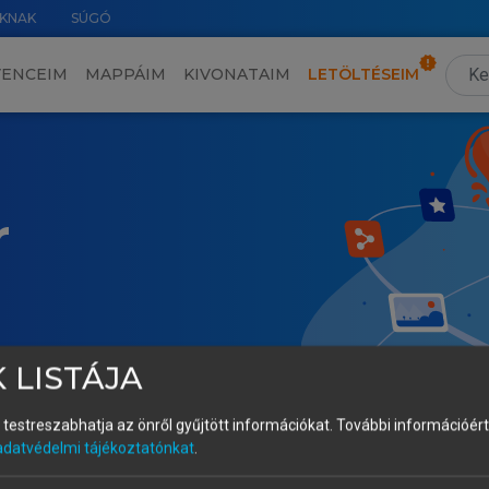
KNAK
SÚGÓ
VENCEIM
MAPPÁIM
KIVONATAIM
LETÖLTÉSEIM
r
 LISTÁJA
és testreszabhatja az önről gyűjtött információkat.
További információért 
adatvédelmi tájékoztatónkat
.