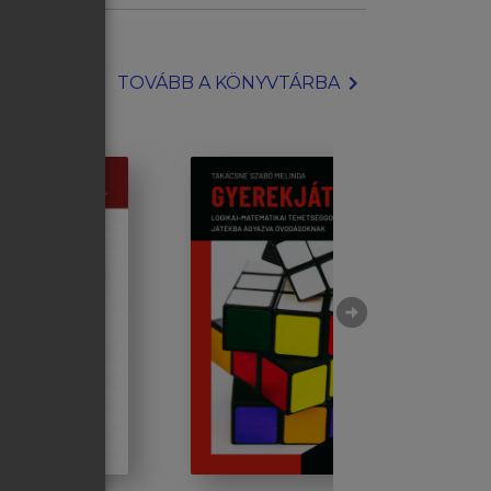
chevron_right
TOVÁBB A KÖNYVTÁRBA
arrow_circle_right