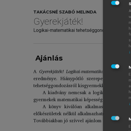
S
A
TAKÁCSNÉ SZABÓ MELINDA
w
Gyerekjáték!
m
h
Logikai-matematikai tehetséggondozás játékb
f
s
h
↓
Ajánlás
A
Gyerekjáték! Logikai-matematikai tehetséggo
E
eredménye. Hiánypótló szerepet tölt be e
m
tehetséggondozásról kisgyermekkorban, másrészt
a
A kiadvány nemcsak a logikai-matematika
h
m
gyermekek matematikai képességeinek fejleszté
↓
A könyv kiválóan alkalmas az óvodai f
előkészületek nélkül alkalmazhatnak az óvoda
Továbbiakban jó szívvel ajánlom szakmai közö
M
E