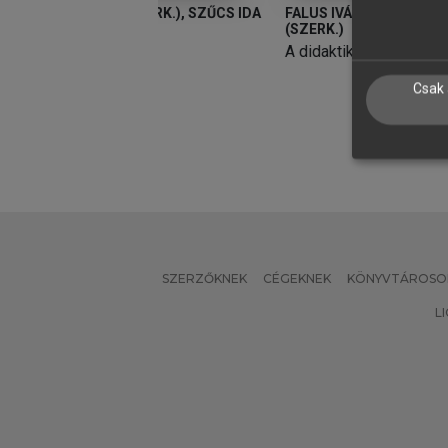
(FŐSZERK.), SZŰCS IDA
FALUS IVÁN (FŐSZERK.), SZŰCS IDA
N
(SZERK.)
E
A didaktika kézikönyve
a
s
Csak 
n
SZERZŐKNEK
CÉGEKNEK
KÖNYVTÁROSO
L