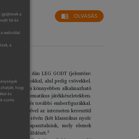
t gyűjtenek a
menu_book
OLVASÁS
sett fel és
g a weboldal
ések, a
állalat neve két dán LEG GODT (jelentése:
eszthető csapokkal, alul pedig csövekkel.
ékenységek
églákból áll és könnyebben alkalmazható
ozhatják, hogy
figurákat a tematikus játékkészletekben.
kkel és
ek szinte
epülőgépekkel és további emberfigurákkal.
lyek segítségével az interneten keresztül
iálhatóságuk révén (két klasszikus nyolc
). Ki kell tapasztalniuk, mely elemek
2
ommotorika fejlődését.