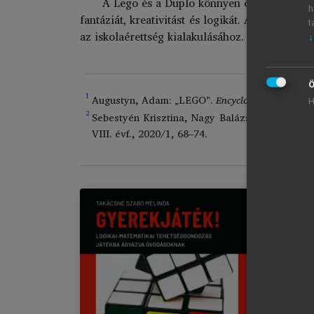
A Lego és a Duplo könnyen összeépíthető e
h
fantáziát, kreativitást és logikát. Az alkotásn
t
az iskolaérettség kialakulásához.
↓
Ö
1
Augustyn, Adam: „LEGO”.
Encyclopedia Britanni
H
2
Sebestyén Krisztina, Nagy Balázs & Szabó Józ
VIII. évf., 2020/1, 68–74.
Gy
Im
Aj
Kö
1.