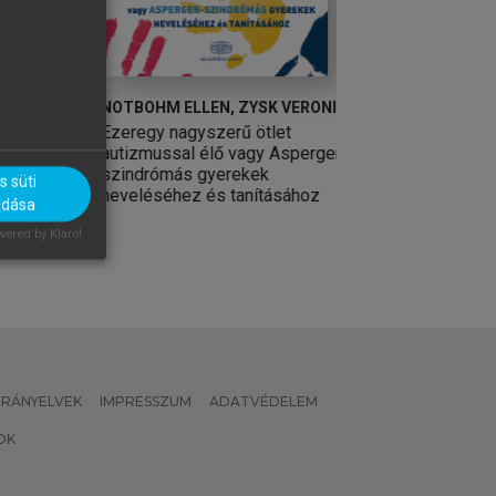
NOTBOHM ELLEN, ZYSK VERONICA
IHÁSZ FERENC
Ezeregy nagyszerű ötlet
Egészségnevelé
autizmussal élő vagy Asperger-
szindrómás gyerekek
 süti
neveléséhez és tanításához
adása
ered by Klaro!
 IRÁNYELVEK
IMPRESSZUM
ADATVÉDELEM
OK