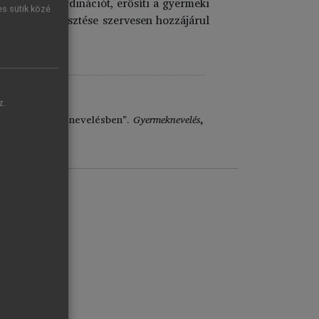
szem-kéz koordinációt, erősíti a gyermeki
es sütik közé
s memória fejlesztése szervesen hozzájárul
z.
ra gyermekkori nevelésben”.
Gyermeknevelés
,