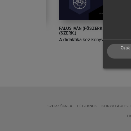
LLA IMOLA
FALUS IVÁN (FŐSZERK.), SZŰCS IDA
T
(SZERK.)
edagógiája
G
A didaktika kézikönyve
Csak 
SZERZŐKNEK
CÉGEKNEK
KÖNYVTÁROSO
L