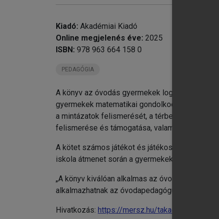
chevron_right
chevron_right
Kiadó:
Akadémiai Kiadó
Online megjelenés éve:
2025
ISBN:
978 963 664 158 0
PEDAGÓGIA
A könyv az óvodás gyermekek logikai-matemati
gyermekek matematikai gondolkodásának és pro
chevron_right
a mintázatok felismerését, a térbeli tájékozó
chevron_right
felismerése és támogatása, valamint a játékos,
chevron_right
A kötet számos játékot és játékos tevékenysége
chevron_right
iskola átmenet során a gyermekek matematikai
14
chevron_right
15
„A könyv kiválóan alkalmas az óvodai foglalkoz
Ir
alkalmazhatnak az óvodapedagógusok. A módszer
Tá
Hivatkozás:
https://mersz.hu/takacsne-szabo-g