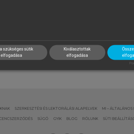
AKÁCSNÉ SZABÓ MELINDA
KORMOS JÓZSEF
yerekjáték!
Nevelésfilozófia
a szükséges sütik
Kiválasztottak
Összes
elfogadása
elfogadása
elfog
Pow
KNAK
SZERKESZTÉSI ÉS LEKTORÁLÁSI ALAPELVEK
MI – ÁLTALÁNOS
ICENCSZERZŐDÉS
SÚGÓ
GYIK
BLOG
RÓLUNK
SÜTI BEÁLLÍTÁS