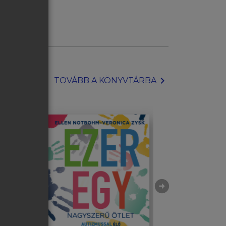
chevron_right
TOVÁBB A KÖNYVTÁRBA
arrow_circle_right