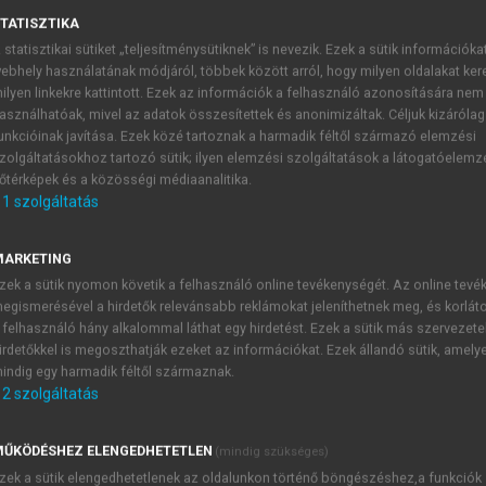
TATISZTIKA
 statisztikai sütiket „teljesítménysütiknek” is nevezik. Ezek a sütik információka
ebhely használatának módjáról, többek között arról, hogy milyen oldalakat kere
ilyen linkekre kattintott. Ezek az információk a felhasználó azonosítására nem
a ágyazva óvodásoknak
asználhatóak, mivel az adatok összesítettek és anonimizáltak. Céljuk kizáróla
unkcióinak javítása. Ezek közé tartoznak a harmadik féltől származó elemzési
zolgáltatásokhoz tartozó sütik; ilyen elemzési szolgáltatások a látogatóelemz
őtérképek és a közösségi médiaanalitika.
1
szolgáltatás
ster fejlesztette ki 1932-ben. 1935-ben alapította cégét, a v
MARKETING
. Az első műanyag tégla 1949-ben készült el, felül egymásba ill
zek a sütik nyomon követik a felhasználó online tevékenységét. Az online tev
n. A cég 1968-ban hozta forgalomba a Duplót, mely nagyobb t
egismerésével a hirdetők relevánsabb reklámokat jeleníthetnek meg, és korlát
a Lego bemutatta a mosolygós, sárga humanoid elemeket, mini
 felhasználó hány alkalommal láthat egy hirdetést. Ezek a sütik más szervezete
irdetőkkel is megoszthatják ezeket az információkat. Ezek állandó sütik, amely
 új típusú blokkok jelentek meg, kiegészítették járművekkel, r
indig egy harmadik féltől származnak.
kaphatók konstrukciók, a téglákba mikrocsipeket építenek, ame
2
szolgáltatás
elemek különösen alkalmasak a kíváncsiság felkeltésére a var
l az elemek összekapcsolására 24-féle kombináció létezik
ŰKÖDÉSHEZ ELENGEDHETETLEN
(mindig szükséges)
zükséges az elemek összeillesztéséhez, ezzel is elősegíti a fin
zek a sütik elengedhetetlenek az oldalunkon történő böngészéshez,a funkciók