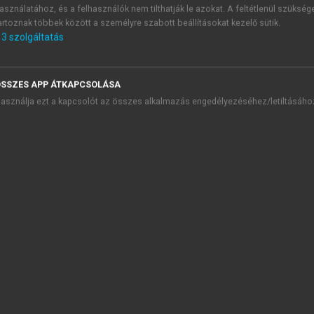
lemekből áll. Fejleszti a szín és formafelismerő képességet, 
asználatához, és a felhasználók nem tilthatják le azokat. A feltétlenül szükség
ak csak a képzelet szab határt. A vizuális figyelem és a vizuáli
artoznak többek között a személyre szabott beállításokat kezelő sütik.
3
szolgáltatás
SSZES APP ÁTKAPCSOLÁSA
ca
. 13 Oct. 2024.
https://www.britannica.com/topic/LEGO
asználja ezt a kapcsolót az összes alkalmazás engedélyezéséhez/letiltásáho
sef Mihály: „LEGO® készletekkel való fejlesztés lehetőségei a ko
TARTALOMJEGYZÉK
erekjáték!
presszum
ánlás
szönetnyilvánítás
 Bevezetés