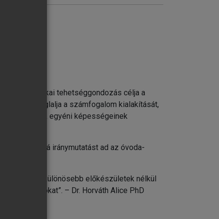
kai-matematikai tehetséggondozás célja a
magában foglalja a számfogalom kialakítását,
tos a gyermekek egyéni képességeinek
thetők. Továbbá iránymutatást ad az óvoda-
 tevekénységre
maz, melyeket különösebb előkészületek nélkül
foglalkozásokat”. – Dr. Horváth Alice PhD