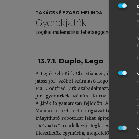
S
TAKÁCSNÉ SZABÓ MELINDA
A
Gyerekjáték!
w
m
Logikai-matematikai tehetséggondozás játékb
h
f
s
h
↓
13.7.1. Duplo, Lego
A Legót Ole Kirk Christiansen, dán asztalosme
játssz jól) szóból származó Lego nevet viselte
E
Fia, Godtfred Kirk szabadalmaztatta 1958-ba
m
pici gyermekek számára. Kilenc évvel később 
a
h
A játék folyamatosan fejlődött. Az évek során
m
Ma már hi-tech technológiával felturbózva is 
↓
1
®
irányítható robotokat lehet építeni.
A Lego
„bütyökkel”
rendelkező tégla esetében példáu
M
illeszthetők egymásba, megfelelő erőkifejtés s
E