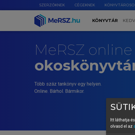
SZERZŐKNEK
CÉGEKNEK
KÖNYVTÁROSO
KÖNYVTÁR
KED
MeRSZ online
okoskönyvtá
Több száz tankönyv egy helyen.
Online. Bárhol. Bármikor.
SÜTIK
Itt láthatja 
olvasd el az