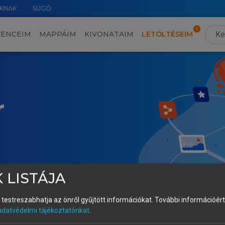
KNAK
SÚGÓ
VENCEIM
MAPPÁIM
KIVONATAIM
LETÖLTÉSEIM
r
 LISTÁJA
és testreszabhatja az önről gyűjtött információkat.
További információért 
adatvédelmi tájékoztatónkat
.