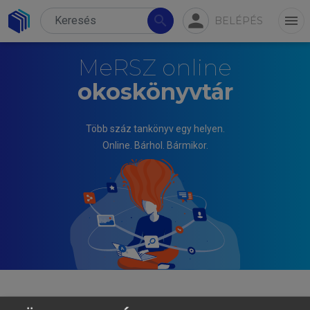
person
search
menu
BELÉPÉS
MeRSZ online
okoskönyvtár
Több száz tankönyv egy helyen.
Online. Bárhol. Bármikor.
TAKÁCSNÉ SZABÓ MELINDA