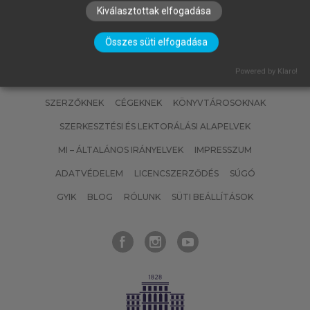
Kiválasztottak elfogadása
Összes süti elfogadása
Powered by Klaro!
SZERZŐKNEK
CÉGEKNEK
KÖNYVTÁROSOKNAK
SZERKESZTÉSI ÉS LEKTORÁLÁSI ALAPELVEK
MI – ÁLTALÁNOS IRÁNYELVEK
IMPRESSZUM
ADATVÉDELEM
LICENCSZERZŐDÉS
SÚGÓ
GYIK
BLOG
RÓLUNK
SÜTI BEÁLLÍTÁSOK