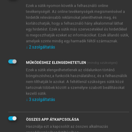
A játék célja a belső kép kivetítése térbeli alakzat
Ezek a sütik nyomon követik a felhasználó online
formájában, tervezés, szervezés, kivitelezés. Kiváló
tevékenységét. Az online tevékenységek megismerésével a
lehetőség a mértani testek tulajdonságainak
hirdetők relevánsabb reklámokat jeleníthetnek meg, és
felfedezése. Az építkezés befejezése után
korlátozhatják, hogy a felhasználó hány alkalommal láthat
lerajzolhatják a várat (térből síkban való ábrázolás).
egy hirdetést. Ezek a sütik más szervezetekkel és hirdetőkkel
is megoszthatják ezeket az információkat. Ezek állandó sütik,
amelyek szinte mindig egy harmadik féltől származnak.
↓
2
szolgáltatás
MŰKÖDÉSHEZ ELENGEDHETETLEN
(mindig szükséges)
Ezek a sütik elengedhetetlenek az oldalunkon történő
böngészéshez,a funkciók használatához, és a felhasználók
nem tilthatják le azokat. A feltétlenül szükséges sütik közé
tartoznak többek között a személyre szabott beállításokat
kezelő sütik.
↓
3
szolgáltatás
ÖSSZES APP ÁTKAPCSOLÁSA
Használja ezt a kapcsolót az összes alkalmazás