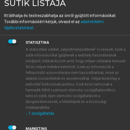
SÜTIK LISTÁJA
Gyerekjáték!
Itt láthatja és testreszabhatja az önről gyűjtött információkat.
Logikai-matematikai tehetséggondozás játékba ágyazva
További információért kérjük, olvasd el az
adatvédelmi
óvodásoknak
tájékoztatónkat
.
menu_book
OLVASÁS
STATISZTIKA
A statisztikai sütiket „teljesítménysütiknek” is nevezik. Ezek a
sütik információkat gyűjtenek a webhely használatának
módjáról, többek között arról, hogy milyen oldalakat keresett
fel és milyen linkekre kattintott. Ezek az információk a
13.7.5. Építs várat!
felhasználó azonosítására nem használhatóak, mivel az
adatok összesítettek és anonimizáltak. Céljuk kizárólag a
Egy várlátogatás élményéhez jól kapcsolható. Például
weboldal funkcióinak javítása. Ezek közé tartoznak a
az egri vár megtekintése után egy olyan fotót
harmadik féltől származó elemzési szolgáltatásokhoz
mutatunk a gyermekeknek, mely a régi, eredeti
tartozó sütik; ilyen elemzési szolgáltatások a
látogatóelemzések, a hőtérképek és a közösségi
állapotát leginkább tükrözi, így láthatják a
médiaanalitika.
különbséget, mennyit változott, mit újítottak fel.
↓
1
szolgáltatás
Amennyiben rendelkezésre állnak nagy méretű
építőelemek, még látványosabb építmény készíthető.
MARKETING