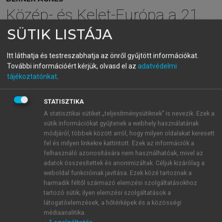
Közép- és Kelet-Európa a 21.
század
SÜTIK LISTÁJA
geopolitikai/geoökonómiai
Itt láthatja és testreszabhatja az önről gyűjtött információkat.
További információért kérjük, olvasd el az
adatvédelmi
stratégiáiban
tájékoztatónkat
.
STATISZTIKA
menu_book
OLVASÁS
A statisztikai sütiket „teljesítménysütiknek” is nevezik. Ezek a
sütik információkat gyűjtenek a webhely használatának
módjáról, többek között arról, hogy milyen oldalakat keresett
fel és milyen linkekre kattintott. Ezek az információk a
A Bush-doktrína
felhasználó azonosítására nem használhatóak, mivel az
adatok összesítettek és anonimizáltak. Céljuk kizárólag a
Amikor 2001 januárjában beiktatták George W.
weboldal funkcióinak javítása. Ezek közé tartoznak a
harmadik féltől származó elemzési szolgáltatásokhoz
Busht, mindenki egyértelműen és biztosan úgy
tartozó sütik; ilyen elemzési szolgáltatások a
gondolta, hogy Bush olyan amerikai gazdaságot vesz
látogatóelemzések, a hőtérképek és a közösségi
át, amelynek gazdasági domináns hatalma
médiaanalitika.