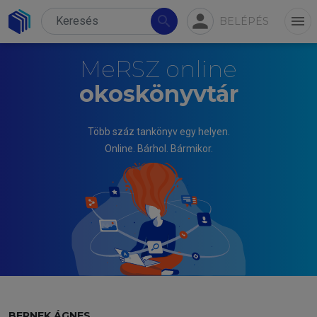
person
search
menu
BELÉPÉS
MeRSZ online
okoskönyvtár
Több száz tankönyv egy helyen.
Online. Bárhol. Bármikor.
BERNEK ÁGNES