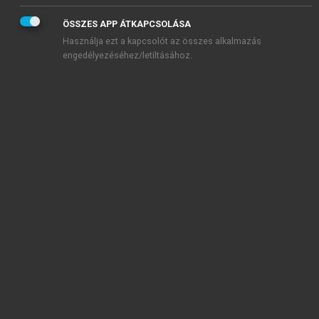
ÖSSZES APP ÁTKAPCSOLÁSA
Használja ezt a kapcsolót az összes alkalmazás
engedélyezéséhez/letiltásához.
TARTALOMJEGYZÉK
KÖZÉP- ÉS KELET-EURÓPA A 21. SZÁZAD
GEOPOLITIKAI/GEOÖKONÓMIAI STRATÉGIÁIBAN
Impresszum
Bevezetés