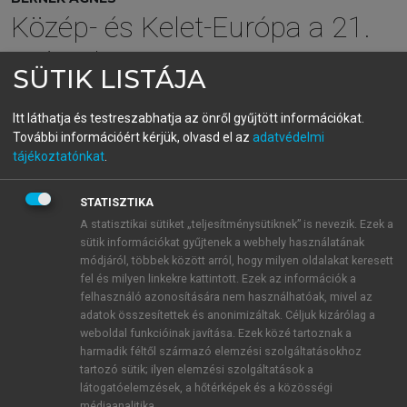
Közép- és Kelet-Európa a 21.
század
SÜTIK LISTÁJA
geopolitikai/geoökonómiai
Itt láthatja és testreszabhatja az önről gyűjtött információkat.
stratégiáiban
További információért kérjük, olvasd el az
adatvédelmi
tájékoztatónkat
.
menu_book
OLVASÁS
STATISZTIKA
A statisztikai sütiket „teljesítménysütiknek” is nevezik. Ezek a
sütik információkat gyűjtenek a webhely használatának
módjáról, többek között arról, hogy milyen oldalakat keresett
fel és milyen linkekre kattintott. Ezek az információk a
A „16+1 együttműködés”
felhasználó azonosítására nem használhatóak, mivel az
adatok összesítettek és anonimizáltak. Céljuk kizárólag a
Wen Jiabao, a Kínai Népköztársaság korábbi elnöke
weboldal funkcióinak javítása. Ezek közé tartoznak a
a 2011-es hivatalos magyarországi látogatásán
harmadik féltől származó elemzési szolgáltatásokhoz
bejelentette, hogy Kína új platformot kíván létrehozni
tartozó sütik; ilyen elemzési szolgáltatások a
annak érdekében, hogy a közép- és kelet-európai
látogatóelemzések, a hőtérképek és a közösségi
médiaanalitika.