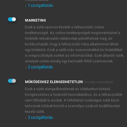
államokkal, illetve magával a térséggel minél
↓
1
szolgáltatás
intenzívebb gazdasági kapcsolatokat fejlesszen. Kína
közép- és kelet-európai térség felfogásában azon
országok sorolhatóak ide, amelyek Nyugat-Európa és
MARKETING
az orosz befolyási terület között helyezkednek el. Így
Ezek a sütik nyomon követik a felhasználó online
tevékenységét. Az online tevékenységek megismerésével a
az általunk vizsgált 20 országból a kínai
hirdetők relevánsabb reklámokat jeleníthetnek meg, és
értelmezésben vett közép- és kelet-európai 16-ok
korlátozhatják, hogy a felhasználó hány alkalommal láthat
közé nem tartozik Belorusszia, Moldova és Ukrajna.
egy hirdetést. Ezek a sütik más szervezetekkel és hirdetőkkel
Továbbá a kínai békére való törekvés és konfrontáció
is megoszthatják ezeket az információkat. Ezek állandó sütik,
kerülésére jellemzően Koszovó sem.
amelyek szinte mindig egy harmadik féltől származnak.
↓
2
szolgáltatás
MŰKÖDÉSHEZ ELENGEDHETETLEN
(mindig szükséges)
Ezek a sütik elengedhetetlenek az oldalunkon történő
böngészéshez,a funkciók használatához, és a felhasználók
nem tilthatják le azokat. A feltétlenül szükséges sütik közé
tartoznak többek között a személyre szabott beállításokat
kezelő sütik.
↓
3
szolgáltatás