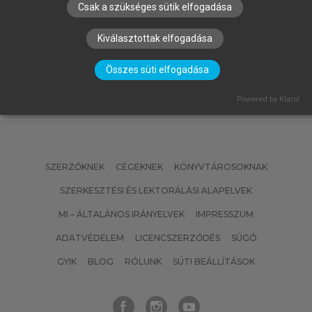
Csak a szükséges sütik elfogadása
(SZERK.)
Emberi erőforrás gazdálkodás
Kiválasztottak elfogadása
Összes süti elfogadása
Powered by Klaro!
SZERZŐKNEK
CÉGEKNEK
KÖNYVTÁROSOKNAK
SZERKESZTÉSI ÉS LEKTORÁLÁSI ALAPELVEK
MI – ÁLTALÁNOS IRÁNYELVEK
IMPRESSZUM
ADATVÉDELEM
LICENCSZERZŐDÉS
SÚGÓ
GYIK
BLOG
RÓLUNK
SÜTI BEÁLLÍTÁSOK