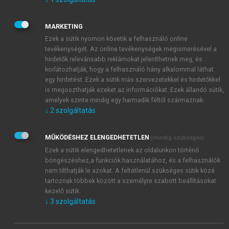
nem létezik egységes definíciója. Jellemezhet
nemzetközi jelentőségű országcsoportokat
MARKETING
Ezek a sütik nyomon követik a felhasználó online
tevékenységét. Az online tevékenységek megismerésével a
hirdetők relevánsabb reklámokat jeleníthetnek meg, és
korlátozhatják, hogy a felhasználó hány alkalommal láthat
egy hirdetést. Ezek a sütik más szervezetekkel és hirdetőkkel
is megoszthatják ezeket az információkat. Ezek állandó sütik,
amelyek szinte mindig egy harmadik féltől származnak.
↓
2
szolgáltatás
MŰKÖDÉSHEZ ELENGEDHETETLEN
(mindig szükséges)
Ezek a sütik elengedhetetlenek az oldalunkon történő
böngészéshez,a funkciók használatához, és a felhasználók
nem tilthatják le azokat. A feltétlenül szükséges sütik közé
tartoznak többek között a személyre szabott beállításokat
kezelő sütik.
↓
3
szolgáltatás