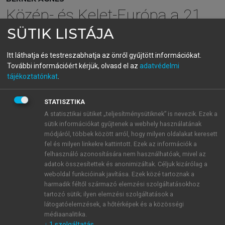
Közép- és Kelet-Európa a 21.
század
SÜTIK LISTÁJA
geopolitikai/geoökonómiai
Itt láthatja és testreszabhatja az önről gyűjtött információkat.
További információért kérjük, olvasd el az
adatvédelmi
stratégiáiban
tájékoztatónkat
.
STATISZTIKA
menu_book
OLVASÁS
A statisztikai sütiket „teljesítménysütiknek” is nevezik. Ezek a
sütik információkat gyűjtenek a webhely használatának
módjáról, többek között arról, hogy milyen oldalakat keresett
fel és milyen linkekre kattintott. Ezek az információk a
felhasználó azonosítására nem használhatóak, mivel az
Az EU makroregionális
adatok összesítettek és anonimizáltak. Céljuk kizárólag a
stratégiája
weboldal funkcióinak javítása. Ezek közé tartoznak a
harmadik féltől származó elemzési szolgáltatásokhoz
A közép- és kelet-európai erőteret illetően kiemelt
tartozó sütik; ilyen elemzési szolgáltatások a
jelentősége van az EU ún. makroregionális
látogatóelemzések, a hőtérképek és a közösségi
stratégiáinak. A makrorégiónak mint fogalomnak
médiaanalitika.
↓
1
szolgáltatás