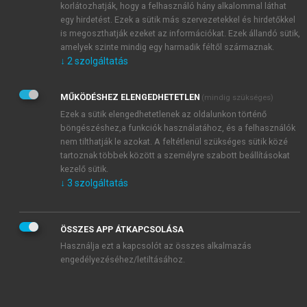
korlátozhatják, hogy a felhasználó hány alkalommal láthat
egy hirdetést. Ezek a sütik más szervezetekkel és hirdetőkkel
is megoszthatják ezeket az információkat. Ezek állandó sütik,
amelyek szinte mindig egy harmadik féltől származnak.
↓
2
szolgáltatás
MŰKÖDÉSHEZ ELENGEDHETETLEN
(mindig szükséges)
Ezek a sütik elengedhetetlenek az oldalunkon történő
böngészéshez,a funkciók használatához, és a felhasználók
nem tilthatják le azokat. A feltétlenül szükséges sütik közé
tartoznak többek között a személyre szabott beállításokat
kezelő sütik.
↓
3
szolgáltatás
ÖSSZES APP ÁTKAPCSOLÁSA
Használja ezt a kapcsolót az összes alkalmazás
engedélyezéséhez/letiltásához.
TARTALOMJEGYZÉK