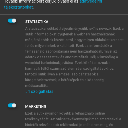
További információért kérjük, olvasd el az
adatvédelmi
Járműirányítás
tájékoztatónkat
.
STATISZTIKA
menu_book
OLVASÁS
A statisztikai sütiket „teljesítménysütiknek” is nevezik. Ezek a
sütik információkat gyűjtenek a webhely használatának
módjáról, többek között arról, hogy milyen oldalakat keresett
fel és milyen linkekre kattintott. Ezek az információk a
felhasználó azonosítására nem használhatóak, mivel az
Hibatűrő irányítási rendszer
adatok összesítettek és anonimizáltak. Céljuk kizárólag a
weboldal funkcióinak javítása. Ezek közé tartoznak a
tervezése
harmadik féltől származó elemzési szolgáltatásokhoz
tartozó sütik; ilyen elemzési szolgáltatások a
A lokális hibatűrő szabályozásoknak szükségük van a
látogatóelemzések, a hőtérképek és a közösségi
detektált hibainformációra. Itt egy adott szűrő FDI
médiaanalitika.
által szolgáltatott normalizált hibajel
↓
1
szolgáltatás
MARKETING
Ezek a sütik nyomon követik a felhasználó online
tevékenységét. Az online tevékenységek megismerésével a
hirdetők relevánsabb reklámokat jeleníthetnek meg, és