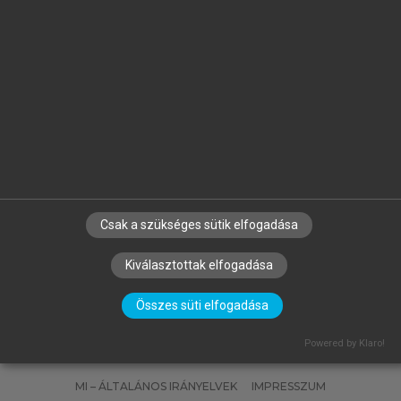
,
BÁN KRISZTIÁN PÉTER, KATONA
ZSA
GÉZA, HLINKA JÓZSEF, SZABADOS
GERGELY
Anyagtechnológiai példatár
Csak a szükséges sütik elfogadása
Kiválasztottak elfogadása
Összes süti elfogadása
SZERZŐKNEK
CÉGEKNEK
KÖNYVTÁROSOKNAK
Powered by Klaro!
SZERKESZTÉSI ÉS LEKTORÁLÁSI ALAPELVEK
MI – ÁLTALÁNOS IRÁNYELVEK
IMPRESSZUM