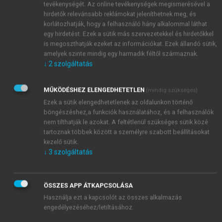
tevékenységét. Az online tevékenységek megismerésével a
megtakarításaik átkerüljenek az állami nyugdíjalapba,
hirdetők relevánsabb reklámokat jeleníthetnek meg, és
valóságban a központi költségvetésbe. Csak egy
korlátozhatják, hogy a felhasználó hány alkalommal láthat
elenyésző kisebbség – 2,8 millióból kb. 60 ezer tag –
egy hirdetést. Ezek a sütik más szervezetekkel és hirdetőkkel
is megoszthatják ezeket az információkat. Ezek állandó sütik,
maradt a II. pillérben. A korábban működő 18
amelyek szinte mindig egy harmadik féltől származnak.
pénztárból 14 kénytelen volt lehúzni a rolót…
↓
2
szolgáltatás
Ebben a vagyontömegben – a 2011. május 31-i
fordulónapra készített leltár szerint 297 Mrd
MŰKÖDÉSHEZ ELENGEDHETETLEN
7
(mindig szükséges)
társasági részvény volt
(
10.7. táblázat
). Ezek az
Ezek a sütik elengedhetetlenek az oldalunkon történő
eszközök az erre a célra létrehozott speciális
böngészéshez,a funkciók használatához, és a felhasználók
pénzügyi alapba (Nyugdíjreform és
nem tilthatják le azokat. A feltétlenül szükséges sütik közé
8
Adósságcsökkentő Alap – NYRAA) kerültek.
Hogy
tartoznak többek között a személyre szabott beállításokat
milyen társasági részesedések kerültek állami
kezelő sütik.
tulajdonba, arról pontos listát nem hozott
↓
3
szolgáltatás
nyilvánosságra a kormányzat. Csak a tőzsdei
részvénytársaságok esetében kerültek ki adatok –
ÖSSZES APP ÁTKAPCSOLÁSA
feltéve, hogy az állami részesedés meghaladta az
Használja ezt a kapcsolót az összes alkalmazás
5%-ot. Ez történt – például – a
Magyar Telekom
engedélyezéséhez/letiltásához.
(korábban: Matáv) esetében. Az egykori állami