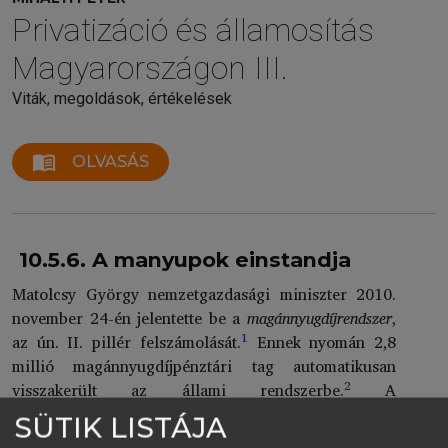
Privatizáció és államosítás
Magyarországon III.
Viták, megoldások, értékelések
menu_book
OLVASÁS
10.5.6. A manyupok einstandja
Matolcsy György nemzetgazdasági miniszter 2010.
november 24-én jelentette be a
magánnyugdíjrendszer
,
1
az ún. II. pillér felszámolását.
Ennek nyomán 2,8
millió magánnyugdíjpénztári tag automatikusan
2
visszakerült az állami rendszerbe.
A
következmények makroökonómia hatását tekintve ez
SÜTIK LISTÁJA
volt a 2. Orbán-kormány legnagyobb szabású