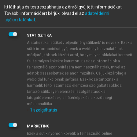
intézkedése: közel 3000 Mrd Ft értékű felhalmozott
Itt láthatja és testreszabhatja az önről gyűjtött információkat.
vagyon, a GDP 10,7%-a került át a magánszektorból
További információért kérjük, olvasd el az
adatvédelmi
3
az államháztartásba.
Indoklásként a kormány
tájékoztatónkat
.
egyrészt azzal érvelt, hogy a nyugdíjpénztárak
4
„eltőzsdézték” a tagok pénzét,
másfelől pedig azzal,
STATISZTIKA
hogy nem pusztán rossz befektetési döntések
A statisztikai sütiket „teljesítménysütiknek” is nevezik. Ezek a
5
születtek, hanem hűtlen kezelés
is történt. Egészen
sütik információkat gyűjtenek a webhely használatának
pontosan a kormány a nyugdíjrendszer II. pillérét
módjáról, többek között arról, hogy milyen oldalakat keresett
fel és milyen linkekre kattintott. Ezek az információk a
alkotó magánnyugdíjpénztárak (manyupok) 2945,3
felhasználó azonosítására nem használhatóak, mivel az
Mrd Ft-os vagyonát szerezte meg.
adatok összesítettek és anonimizáltak. Céljuk kizárólag a
Ez ugyan államosítás volt, de nem volt
weboldal funkcióinak javítása. Ezek közé tartoznak a
visszaállamosítás, hiszen a nyugdíjalapokban
harmadik féltől származó elemzési szolgáltatásokhoz
6
magánszemélyek friss megtakarításai halmozódtak.
tartozó sütik; ilyen elemzési szolgáltatások a
látogatóelemzések, a hőtérképek és a közösségi
A trükk az volt, hogy a kormányzat egy erőteljes
médiaanalitika.
kommunikációs offenzívával megzsarolta a
↓
1
szolgáltatás
pénztártagokat, akik ezek után „önként” vállalták,
hogy nem kérik a manyup-tagságuk fenntartását, és
MARKETING
elfogadták, hogy – ellenkező értelmű nyilatkozat
Ezek a sütik nyomon követik a felhasználó online
hiányában – a jogszabály erejénél fogva