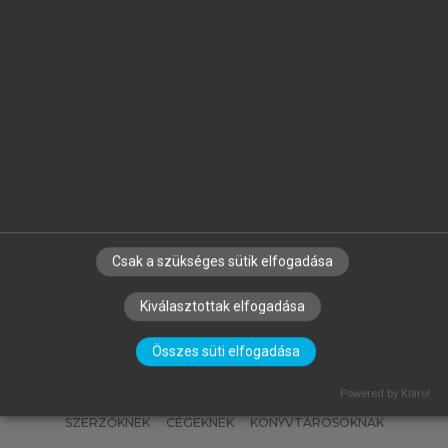
MATISCSÁKNÉ LIZÁK MARIANNA
(SZERK.)
Emberi erőforrás gazdálkodás
Csak a szükséges sütik elfogadása
Kiválasztottak elfogadása
Összes süti elfogadása
Powered by Klaro!
SZERZŐKNEK
CÉGEKNEK
KÖNYVTÁROSOKNAK