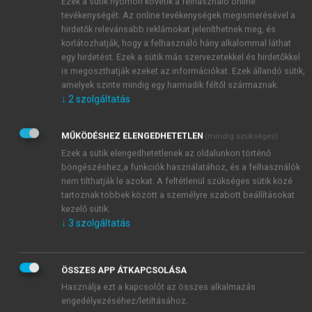
vezetett; de hozzá hasonlóan az Európai Unió
Ezek a sütik nyomon követik a felhasználó online
tevékenységét. Az online tevékenységek megismerésével a
vezetőit, valamint a tőzsdéket is „sokként” érte.
hirdetők relevánsabb reklámokat jeleníthetnek meg, és
korlátozhatják, hogy a felhasználó hány alkalommal láthat
egy hirdetést. Ezek a sütik más szervezetekkel és hirdetőkkel
is megoszthatják ezeket az információkat. Ezek állandó sütik,
amelyek szinte mindig egy harmadik féltől származnak.
↓
2
szolgáltatás
MŰKÖDÉSHEZ ELENGEDHETETLEN
(mindig szükséges)
Ezek a sütik elengedhetetlenek az oldalunkon történő
böngészéshez,a funkciók használatához, és a felhasználók
nem tilthatják le azokat. A feltétlenül szükséges sütik közé
tartoznak többek között a személyre szabott beállításokat
kezelő sütik.
↓
3
szolgáltatás
ÖSSZES APP ÁTKAPCSOLÁSA
Használja ezt a kapcsolót az összes alkalmazás
engedélyezéséhez/letiltásához.