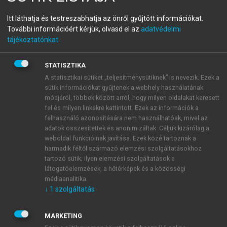
Piaci játszmák
Itt láthatja és testreszabhatja az önről gyűjtött információkat.
További információért kérjük, olvasd el az
adatvédelmi
A játékelmélet és alkalmazásai a modern világban
tájékoztatónkat
.
menu_book
OLVASÁS
STATISZTIKA
A statisztikai sütiket „teljesítménysütiknek” is nevezik. Ezek a
sütik információkat gyűjtenek a webhely használatának
módjáról, többek között arról, hogy milyen oldalakat keresett
fel és milyen linkekre kattintott. Ezek az információk a
A brexit és a brit játszmák
felhasználó azonosítására nem használhatóak, mivel az
adatok összesítettek és anonimizáltak. Céljuk kizárólag a
2016. június 23-án az Egyesült Királyság
weboldal funkcióinak javítása. Ezek közé tartoznak a
népszavazást tartott arról, hogy az ország tagja
harmadik féltől származó elemzési szolgáltatásokhoz
maradjon-e az Európai Uniónak
tartozó sütik; ilyen elemzési szolgáltatások a
(„brexitnépszavazás”). Némi meglepetésre a
látogatóelemzések, a hőtérképek és a közösségi
médiaanalitika.
szavazók 51,89%-a kilépésre szavazott, ami az
↓
1
szolgáltatás
Egyesül Királyságban a szavazást kiíró, viszont a
bennmaradást támogató David Cameron
miniszterelnök lemondásához és politikai válsághoz
MARKETING