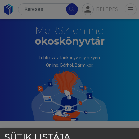
person
search
menu
BELÉPÉS
MeRSZ online
okoskönyvtár
Több száz tankönyv egy helyen.
Online. Bárhol. Bármikor.
SÜTIK LISTÁJA
TÓTH-BOZÓ BRIGITTA, BÁNHIDI ZOLTÁN (SZERK.)