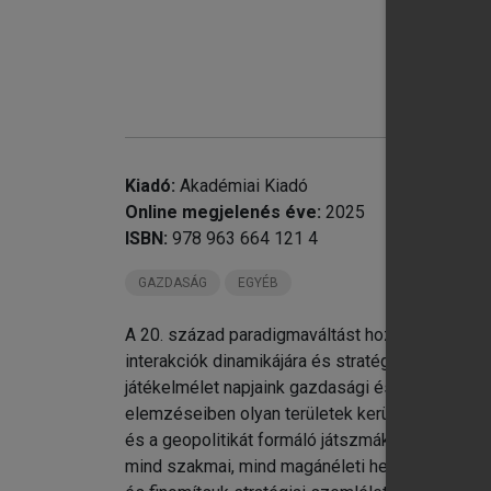
chevron_right
5.
chevron_right
6.
chevron_right
7.
chevron_right
8.
Kiadó:
Akadémiai Kiadó
Online megjelenés éve:
2025
ISBN:
978 963 664 121 4
GAZDASÁG
EGYÉB
A 20. század paradigmaváltást hozott a közgazd
interakciók dinamikájára és stratégiai jellegére
játékelmélet napjaink gazdasági és társadalmi f
elemzéseiben olyan területek kerülnek előtérbe, 
és a geopolitikát formáló játszmák. Az olvasó 
mind szakmai, mind magánéleti helyzetekben. A