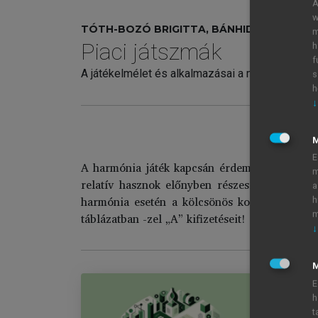
A
w
TÓTH-BOZÓ BRIGITTA, BÁNHIDI ZOLTÁN (S
m
Piaci játszmák
h
f
A játékelmélet és alkalmazásai a modern világb
s
h
↓
E
A harmónia játék kapcsán érdemes visszatérni
m
relatív hasznok előnyben részesítésére. Ez g
a
harmónia esetén a kölcsönös kooperáció), a r
h
m
táblázatban
-zel „A” kifizetéseit!
↓
M
E
h
t