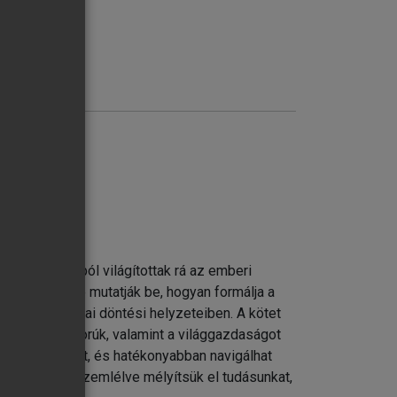
rnek Ágnes
ételezését? • Türei Sándor
perspektívából világítottak rá az emberi
ényeire építve mutatják be, hogyan formálja a
apok stratégiai döntési helyzeteiben. A kötet
reskedelmi háborúk, valamint a világgazdaságot
i interakciókat, és hatékonyabban navigálhat
spektívából szemlélve mélyítsük el tudásunkat,