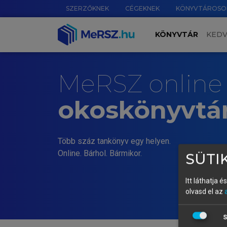
SZERZŐKNEK
CÉGEKNEK
KÖNYVTÁROSO
KÖNYVTÁR
KED
MeRSZ online
okoskönyvtá
Több száz tankönyv egy helyen.
Online. Bárhol. Bármikor.
SÜTIK
Itt láthatja 
olvasd el az
S