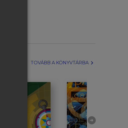
chevron_right
TOVÁBB A KÖNYVTÁRBA
arrow_circle_right