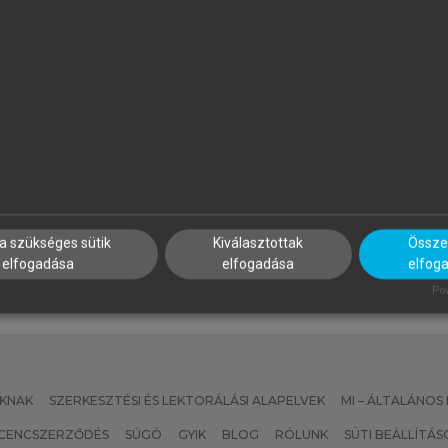
APP ILONA (SZERK.)
PROJECT MANAGEMENT
INSTITUTE
zálloda- és
Projektmenedzsment útmut
endéglátásmenedzsment
a szükséges sütik
Kiválasztottak
Összes
elfogadása
elfogadása
elfog
Pow
KNAK
SZERKESZTÉSI ÉS LEKTORÁLÁSI ALAPELVEK
MI – ÁLTALÁNOS
ICENCSZERZŐDÉS
SÚGÓ
GYIK
BLOG
RÓLUNK
SÜTI BEÁLLÍTÁS