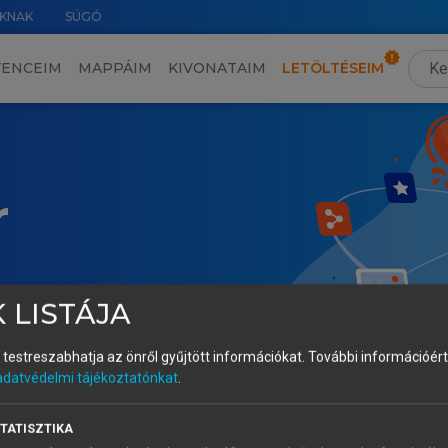
KNAK
SÚGÓ
VENCEIM
MAPPÁIM
KIVONATAIM
LETÖLTÉSEIM
r
 LISTÁJA
és testreszabhatja az önről gyűjtött információkat.
További információért 
adatvédelmi tájékoztatónkat
.
TATISZTIKA