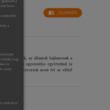
t gyűjtenek a
sett fel és
menu_book
OLVASÁS
g a weboldal
ések, a
ékenységek
egállapítottuk, az államok hajlamosak a
ozhatják, hogy
tetében a játék egyensúlya egyértelmű (a
kkel és
k típusa is. Szorozzuk most fel az előző
ek szinte
es sütik közé