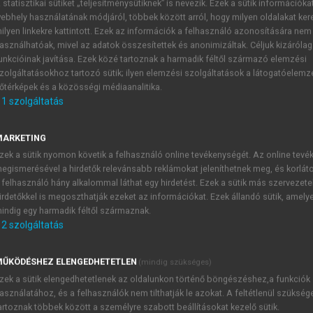
 statisztikai sütiket „teljesítménysütiknek” is nevezik. Ezek a sütik információka
ebhely használatának módjáról, többek között arról, hogy milyen oldalakat kere
ZERK.)
ilyen linkekre kattintott. Ezek az információk a felhasználó azonosítására nem
asználhatóak, mivel az adatok összesítettek és anonimizáltak. Céljuk kizáróla
unkcióinak javítása. Ezek közé tartoznak a harmadik féltől származó elemzési
an
zolgáltatásokhoz tartozó sütik; ilyen elemzési szolgáltatások a látogatóelemz
őtérképek és a közösségi médiaanalitika.
1
szolgáltatás
Abszolút és relatív előnyök
MARKETING
zek a sütik nyomon követik a felhasználó online tevékenységét. Az online tev
 az abszolút és relatív előnyök kérdésére. Ahogy korábban m
egismerésével a hirdetők relevánsabb reklámokat jeleníthetnek meg, és korlát
yakorlatilag azt jelenti, hogy bár az abszolút hasznok tekin
 felhasználó hány alkalommal láthat egy hirdetést. Ezek a sütik más szervezete
elatív hasznok tekintetében más lenne a kifizetés és a játé
irdetőkkel is megoszthatják ezeket az információkat. Ezek állandó sütik, amely
indig egy harmadik féltől származnak.
2
szolgáltatás
ŰKÖDÉSHEZ ELENGEDHETETLEN
(mindig szükséges)
TARTALOMJEGYZÉK
zek a sütik elengedhetetlenek az oldalunkon történő böngészéshez,a funkciók
asználatához, és a felhasználók nem tilthatják le azokat. A feltétlenül szükség
artoznak többek között a személyre szabott beállításokat kezelő sütik.