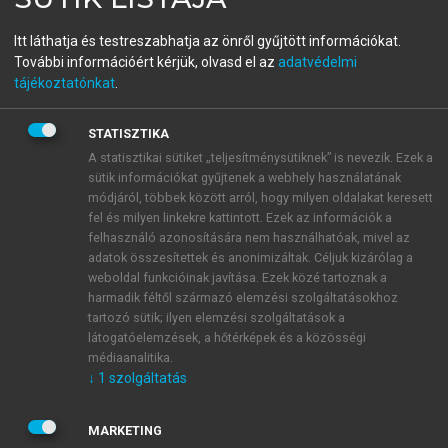
Piaci játszmák
Itt láthatja és testreszabhatja az önről gyűjtött információkat.
A játékelmélet és alkalmazásai a modern világban
További információért kérjük, olvasd el az
adatvédelmi
tájékoztatónkat
.
menu_book
OLVASÁS
STATISZTIKA
A statisztikai sütiket „teljesítménysütiknek” is nevezik. Ezek a
sütik információkat gyűjtenek a webhely használatának
módjáról, többek között arról, hogy milyen oldalakat keresett
Bevezetés
fel és milyen linkekre kattintott. Ezek az információk a
felhasználó azonosítására nem használhatóak, mivel az
adatok összesítettek és anonimizáltak. Céljuk kizárólag a
Az első pillanatban a katonaság és a játék két olyan
weboldal funkcióinak javítása. Ezek közé tartoznak a
fogalomnak tűnik, amelyek között a távolságot csak
harmadik féltől származó elemzési szolgáltatásokhoz
fényévekben lehet mérni. Az egyik terület nem
tartozó sütik; ilyen elemzési szolgáltatások a
választható el a szenvedésektől, a másikban
látogatóelemzések, a hőtérképek és a közösségi
többnyire örömet lelnek az emberek; az egyik
médiaanalitika.
↓
1
szolgáltatás
kimerültséget, fásultságot okoz és a teherbíró
képesség határáig, néha még azon túli
megpróbáltatásokig hajszolja az embereket, a másik a
MARKETING