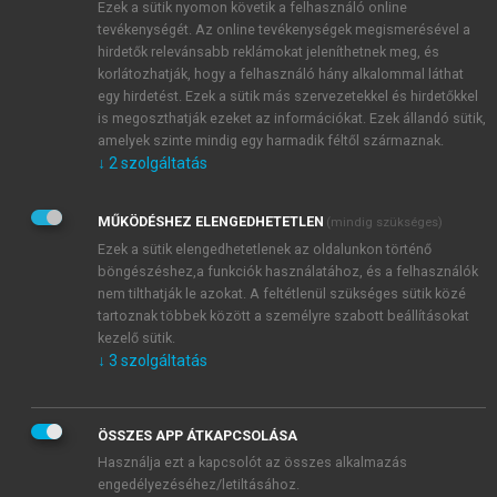
pihenés egyik eszköze, illetve módja; az egyik arról
Ezek a sütik nyomon követik a felhasználó online
szól, hogy a parancsokat lehetőleg vakon –
tevékenységét. Az online tevékenységek megismerésével a
hirdetők relevánsabb reklámokat jeleníthetnek meg, és
gondolkodás nélkül – kell teljesíteni, a másik komoly
korlátozhatják, hogy a felhasználó hány alkalommal láthat
szerepet játszik a kreativitás fejlesztésében.
egy hirdetést. Ezek a sütik más szervezetekkel és hirdetőkkel
is megoszthatják ezeket az információkat. Ezek állandó sütik,
amelyek szinte mindig egy harmadik féltől származnak.
↓
2
szolgáltatás
MŰKÖDÉSHEZ ELENGEDHETETLEN
(mindig szükséges)
Ezek a sütik elengedhetetlenek az oldalunkon történő
böngészéshez,a funkciók használatához, és a felhasználók
nem tilthatják le azokat. A feltétlenül szükséges sütik közé
tartoznak többek között a személyre szabott beállításokat
kezelő sütik.
↓
3
szolgáltatás
ÖSSZES APP ÁTKAPCSOLÁSA
Használja ezt a kapcsolót az összes alkalmazás
engedélyezéséhez/letiltásához.