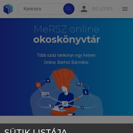
person
search
menu
BELÉPÉS
MeRSZ online
okoskönyvtár
Több száz tankönyv egy helyen.
Online. Bárhol. Bármikor.
SÜTIK LISTÁJA
TÓTH-BOZÓ BRIGITTA, BÁNHIDI ZOLTÁN (SZERK.)