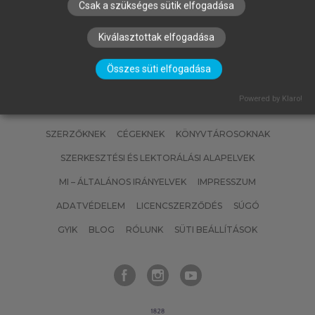
Csak a szükséges sütik elfogadása
Kiválasztottak elfogadása
Összes süti elfogadása
Powered by Klaro!
SZERZŐKNEK
CÉGEKNEK
KÖNYVTÁROSOKNAK
SZERKESZTÉSI ÉS LEKTORÁLÁSI ALAPELVEK
MI – ÁLTALÁNOS IRÁNYELVEK
IMPRESSZUM
ADATVÉDELEM
LICENCSZERZŐDÉS
SÚGÓ
GYIK
BLOG
RÓLUNK
SÜTI BEÁLLÍTÁSOK