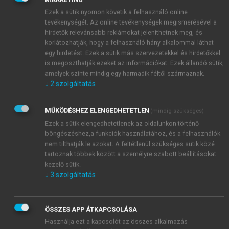
sem érez késztetést arra, hogy döntését
Ezek a sütik nyomon követik a felhasználó online
megváltoztassa. Elképzelhető ugyan, hogy korábbi
tevékenységét. Az online tevékenységek megismerésével a
döntésének felülbírálásával és módosításával akár
hirdetők relevánsabb reklámokat jeleníthetnek meg, és
javítani is tudna helyzetén, de ez a többi játékos egy
korlátozhatják, hogy a felhasználó hány alkalommal láthat
meghatározott viselkedését tételezné fel. Ha ez
egy hirdetést. Ezek a sütik más szervezetekkel és hirdetőkkel
utóbbi nem valósul meg, akkor az is lehet, hogy
is megoszthatják ezeket az információkat. Ezek állandó sütik,
amelyek szinte mindig egy harmadik féltől származnak.
rosszabb helyzetbe fog kerülni, mint amilyenben
↓
2
szolgáltatás
most van, vagyis jobb, ha kiegyezik a mostani
helyzetével. Az egyensúlyi helyzet elemzése a
MŰKÖDÉSHEZ ELENGEDHETETLEN
korábban elkezdett szituációkon keresztül fog
(mindig szükséges)
megtörténni.
Ezek a sütik elengedhetetlenek az oldalunkon történő
böngészéshez,a funkciók használatához, és a felhasználók
nem tilthatják le azokat. A feltétlenül szükséges sütik közé
tartoznak többek között a személyre szabott beállításokat
kezelő sütik.
↓
3
szolgáltatás
ÖSSZES APP ÁTKAPCSOLÁSA
Használja ezt a kapcsolót az összes alkalmazás