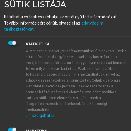
SÜTIK LISTÁJA
Piaci játszmák
Itt láthatja és testreszabhatja az önről gyűjtött információkat.
A játékelmélet és alkalmazásai a modern világban
További információért kérjük, olvasd el az
adatvédelmi
tájékoztatónkat
.
menu_book
OLVASÁS
STATISZTIKA
A statisztikai sütiket „teljesítménysütiknek” is nevezik. Ezek a
sütik információkat gyűjtenek a webhely használatának
módjáról, többek között arról, hogy milyen oldalakat keresett
Egyensúlyi helyzetek
fel és milyen linkekre kattintott. Ezek az információk a
felhasználó azonosítására nem használhatóak, mivel az
Az egyensúly a közgazdaságtan egyik legfontosabb
adatok összesítettek és anonimizáltak. Céljuk kizárólag a
fogalma. Ennek bizonyítéka a mikro- és
weboldal funkcióinak javítása. Ezek közé tartoznak a
makroökonómiai modellek hatalmas tárháza is. Még
harmadik féltől származó elemzési szolgáltatásokhoz
ha ezt az állapotot nem is érjük el soha, mégis fontos
tartozó sütik; ilyen elemzési szolgáltatások a
támpontot jelent a mindenkori gazdasági helyzet
látogatóelemzések, a hőtérképek és a közösségi
médiaanalitika.
értékeléséhez. A játékelméletben sincs ez másképpen.
↓
1
szolgáltatás
Az
egyensúly
a stratégiák egy kitüntetett
kombinációja. Egyensúlyi helyzetben egyik játékos
MARKETING