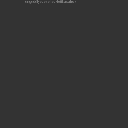
engedélyezéséhez/letiltásához.
TARTALOMJEGYZÉK
Piaci játszmák • A játékelmélet és alkalmazásai a
modern világban
Impresszum