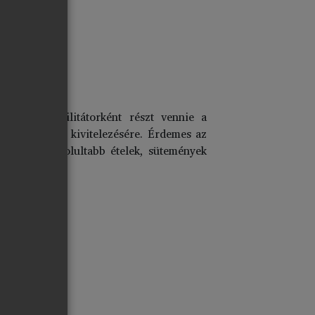
egendő facilitátorként részt vennie a
ak a receptek kivitelezésére. Érdemes az
áttérni bonyolultabb ételek, sütemények
zat
).
ecept
alók: