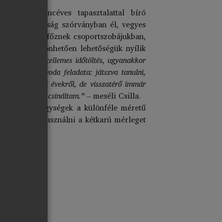
bet, harmincéves tapasztalattal bíró
ahol a magyarság szórványban él, vegyes
resen sütnek-főznek csoportszobájukban,
. Ennek köszönhetően lehetőségük nyílik
mellett, hogy kellemes időtöltés, ugyanakkor
ítanak. Az óvoda feladata: játszva tanulni,
arad az óvodai évekről, de visszatérő immár
amit mégis jól csináltam.”
– meséli Csilla.
 Főbb mértékegységek a különféle méretű
egtanulják használni a kétkarú mérleget