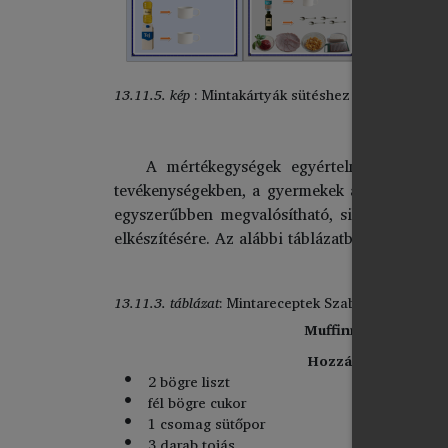
13.11.5. kép
: Mintakártyák sütéshez Forrás: Szabó 
A mértékegységek egyértelműek, a mérő
tevékenységekben, a gyermekek a tanult módon
egyszerűbben megvalósítható, sikerélményt n
elkészítésére. Az alábbi táblázatban a mirisz
13.11.3. táblázat
: Mintareceptek Szabó Csillától
Muffinrecept
Hozzávalók:
2 bögre liszt
fél bögre cukor
1 csomag sütőpor
3 darab tojás