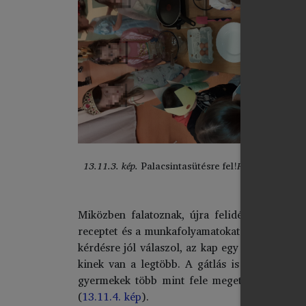
13.11.3. kép.
Palacsintasütésre fel!
Forrás:
Saját fo
Miközben falatoznak, újra felidézhetik, hogy
receptet és a munkafolyamatokat („
Hány tojást
kérdésre jól válaszol, az kap egy szem mogyor
kinek van a legtöbb. A gátlás is megjelenik
gyermekek több mint fele megette a mogyorót,
(
13.11.4. kép
).