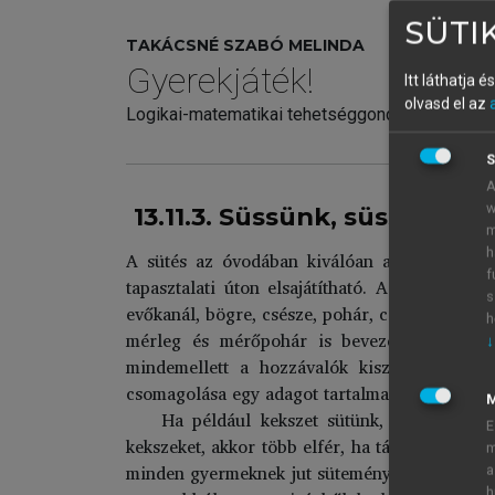
SÜTIK
TAKÁCSNÉ SZABÓ MELINDA
Gyerekjáték!
Itt láthatja 
olvasd el az
Logikai-matematikai tehetséggondozás játékb
S
A
w
13.11.3. Süssünk, süssünk va
m
h
A sütés az óvodában kiválóan alkalmas a mat
f
tapasztalati úton elsajátítható. A hozzával
s
evőkanál, bögre, csésze, pohár, csipet mint m
h
mérleg és mérőpohár is bevezethető. Találk
↓
mindemellett a hozzávalók kiszerelései is
csomagolása egy adagot tartalmaz, a tejesdoboz
Ha például kekszet sütünk, megszámlálha
E
kekszeket, akkor több elfér, ha távolabb, akk
m
minden gyermeknek jut sütemény, vagy sem. H
a
h