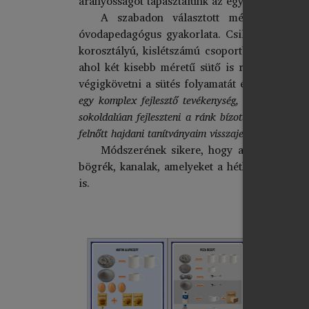
arányosságot tapasztalunk az egység és a mér
A szabadon választott mértékegységek
óvodapedagógus gyakorlata. Csilla Fehér meg
korosztályú, kislétszámú csoportban, mivel 
ahol két kisebb méretű sütő is rendelkezésr
végigkövetni a sütés folyamatát és érezhetik a
egy komplex fejlesztő tevékenység, amely során n
sokoldalúan fejleszteni a ránk bízott gyerekeke
felnőtt hajdani tanítványaim visszajelzéséből enne
Módszerének sikere, hogy a receptet viz
bögrék, kanalak, amelyeket a hétköznapokban 
is.