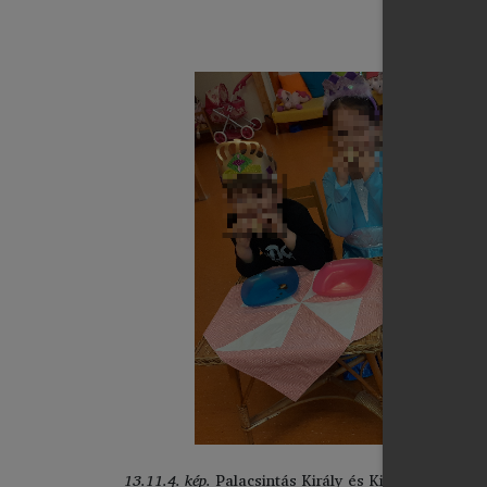
13.11.4. kép.
Palacsintás Király és Királynő
Forrás:
S