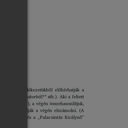
gítségével emlékezetükből előhívhatják a
lisztből vagy cukorból?”
stb.). Aki a feltett
et választunk), a végén összehasonlítjuk,
nben nem tudják a végén elszámolni. (A
tás Király” és a „Palacsintás Királynő”