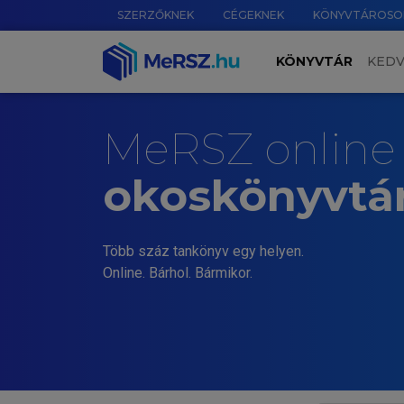
SZERZŐKNEK
CÉGEKNEK
KÖNYVTÁROSO
KÖNYVTÁR
KED
MeRSZ online
okoskönyvtá
Több száz tankönyv egy helyen.
Online. Bárhol. Bármikor.