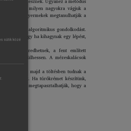
zont kisebbek lesznek. Ugyanez a metódus
 attól függ, milyen nagyokra vágjuk a
yiségeket, a gyermekek megtanulhatják a
gértését, az algoritmikus gondolkodást.
smerhetik, hogy ha kihagynak egy lépést,
es sütik közé
rra is ráébredhetnek, a fent említett
b figura készülhessen. A mézeskalácsok
 keverésében, majd a töltésben tudnak a
ztalatot nyújt. Ha túrókrémet készítünk,
z.
vernek össze, megtapasztalhatják, hogy a