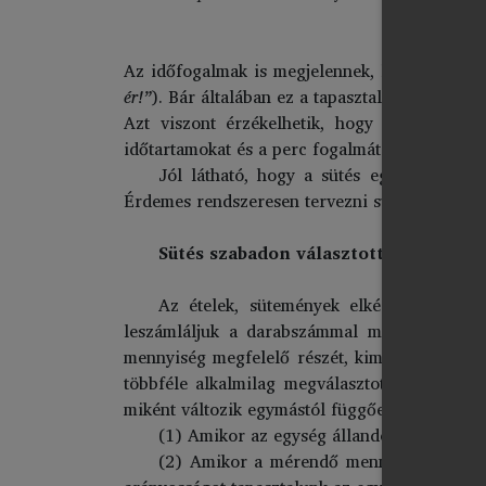
Az időfogalmak is megjelennek, hány percig s
ér!”
). Bár általában ez a tapasztalat kimarad,
Azt viszont érzékelhetik, hogy mikor vitté
időtartamokat és a perc fogalmát.
Jól látható, hogy a sütés egy összetett 
Érdemes rendszeresen tervezni sütést-főzést.
Sütés szabadon választott mértékegy
Az ételek, sütemények elkészítése sorá
leszámláljuk a darabszámmal meghatározható
mennyiség megfelelő részét, kimérésről besz
többféle alkalmilag megválasztott egységgel
miként változik egymástól függően az egység,
(1) Amikor az egység állandó (pl. bögre)
(2) Amikor a mérendő mennyiséget (pl. fé