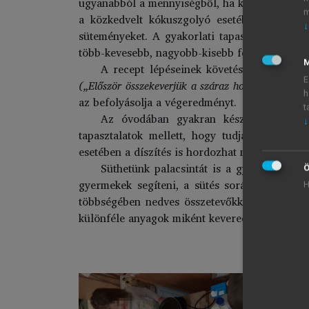
ugyanabból a mennyiségből, ha kevesebb tészt
m
a közkedvelt kókuszgolyó esetében is. Egy
↓
süteményeket. A gyakorlati tapasztalat segí
több-kevesebb, nagyobb-kisebb fogalmát.
M
A recept lépéseinek követése segíti a s
E
(„Először összekeverjük a száraz hozzávalókat, m
h
az befolyásolja a végeredményt.
t
Az óvodában gyakran készítenek mézesk
↓
tapasztalatok mellett, hogy tudják a lehető
esetében a díszítés is hordozhat magában mate
Süthetünk palacsintát is a gyerekekkel (
1
Ö
gyermekek segíteni, a sütés során megfigyelők
H
többségében nedves összetevőkkel dolgozunk. 
különféle anyagok miként keverednek egymáss