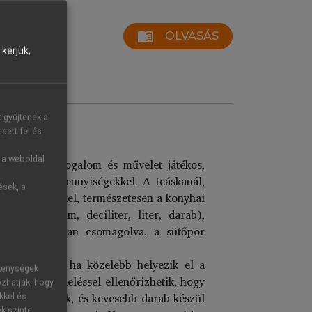
menu_book
OLVASÁS
kérjük,
t gyűjtenek a
sett fel és
g a weboldal
atematikai fogalom és művelet játékos,
kkel és a mennyiségekkel. A teáskanál,
ések, a
 az eszközökkel, természetesen a konyhai
, dekagramm, deciliter, liter, darab),
egységekben van csomagolva, a sütőpor
 azt is, hogy ha közelebb helyezik el a
ékenységek
mű hozzárendeléssel ellenőrizhetik, hogy
ozhatják, hogy
ekszet kapnak, és kevesebb darab készül
kkel és
ek szinte