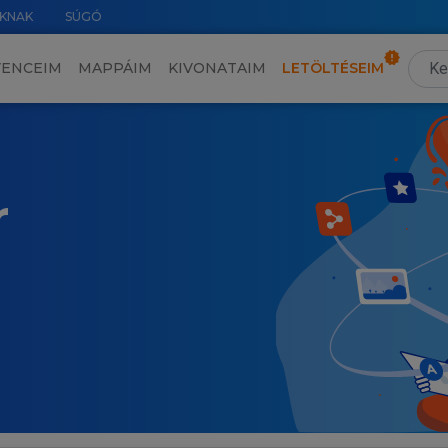
KNAK
SÚGÓ
VENCEIM
MAPPÁIM
KIVONATAIM
LETÖLTÉSEIM
r