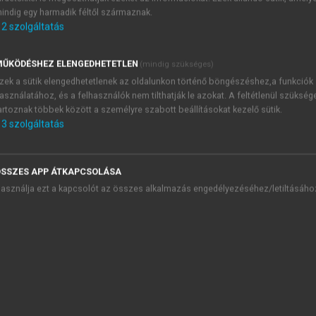
át használnak egy darabhoz, akkor több keksz készíthető, vis
indig egy harmadik féltől származnak.
 egybefüggő tészta esetén mind a méret, mind a darabszám
2
szolgáltatás
ti őket abban, hogy jobban megértsék az arányokat és a menn
ŰKÖDÉSHEZ ELENGEDHETETLEN
(mindig szükséges)
orrendiség, az időrendiség és az ok-okozati összefüggések me
zek a sütik elengedhetetlenek az oldalunkon történő böngészéshez,a funkciók
ajd hozzáadjuk a nedves hozzávalókat.”
) A gyermekek azt is feli
asználatához, és a felhasználók nem tilthatják le azokat. A feltétlenül szükség
artoznak többek között a személyre szabott beállításokat kezelő sütik.
alácsot karácsony előtt. A kiszúróformák használatával a
3
szolgáltatás
 leggazdaságosabban felhasználni a tésztát, hogy minél töb
matikai tartalmakat, mintázatokat, sorozatokat alkothatnak.
3.11.3. kép
). Ebben az esetben a hozzávalók és a töltelékek
SSZES APP ÁTKAPCSOLÁSA
ént lehetnek jelen. A töltelékek elkészítése is számos tapas
asználja ezt a kapcsolót az összes alkalmazás engedélyezéséhez/letiltásáho
Egy fahéjas töltelék esetében őrölt fahéjat és porcukrot ke
al.