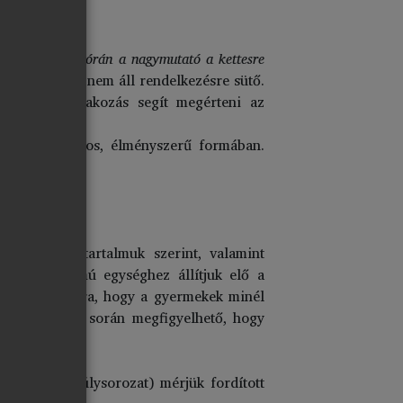
temény, ha az órán a nagymutató a kettesre
kenység, ahol nem áll rendelkezésre sütő.
potban. A várakozás segít megérteni az
fejleszti játékos, élményszerű formában.
gük vagy űrtartalmuk szerint, valamint
, adott számú egységhez állítjuk elő a
zükség van arra, hogy a gyermekek minél
egválasztása során megfigyelhető, hogy
szükséges:
ött.
el (bögre, súlysorozat) mérjük fordított