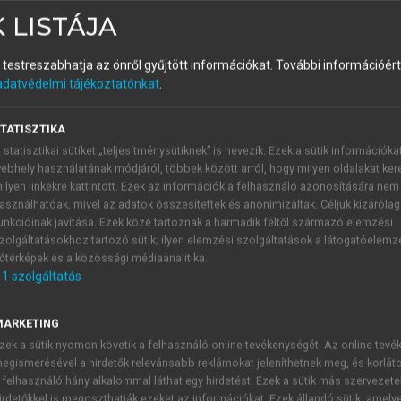
 LISTÁJA
és testreszabhatja az önről gyűjtött információkat.
További információért 
adatvédelmi tájékoztatónkat
.
a ágyazva óvodásoknak
TATISZTIKA
 statisztikai sütiket „teljesítménysütiknek” is nevezik. Ezek a sütik információka
ebhely használatának módjáról, többek között arról, hogy milyen oldalakat kere
lamit!
ilyen linkekre kattintott. Ezek az információk a felhasználó azonosítására nem
asználhatóak, mivel az adatok összesítettek és anonimizáltak. Céljuk kizáróla
ematikai készségek fejlesztésére, hiszen számos alapvető m
unkcióinak javítása. Ezek közé tartoznak a harmadik féltől származó elemzési
ók kimérése során a gyermekek megismerkednek a mérőeszközö
zolgáltatásokhoz tartozó sütik; ilyen elemzési szolgáltatások a látogatóelemz
érőeszköz jelenhet meg, és könnyen tudnak dolgozni is ezekkel
őtérképek és a közösségi médiaanalitika.
ozhatnak a sütés során használt mértékegységekkel (gramm
1
szolgáltatás
 információval szolgálhatnak, a liszt és a cukor 1 kg-os 
ban 1 l tej van, a tojás dobozában 10 db tojás van stb.
MARKETING
tják, hogy egy tepsibe hány darab fér. Megtapasztalhatják
zek a sütik nyomon követik a felhasználó online tevékenységét. Az online tev
or kevesebb. Az adagok elkészítése során kölcsönösen egyértel
egismerésével a hirdetők relevánsabb reklámokat jeleníthetnek meg, és korlát
a nagyobb mennyiségű keksztésztát gyúrnak össze, nagyobb k
 felhasználó hány alkalommal láthat egy hirdetést. Ezek a sütik más szervezete
irdetőkkel is megoszthatják ezeket az információkat. Ezek állandó sütik, amely