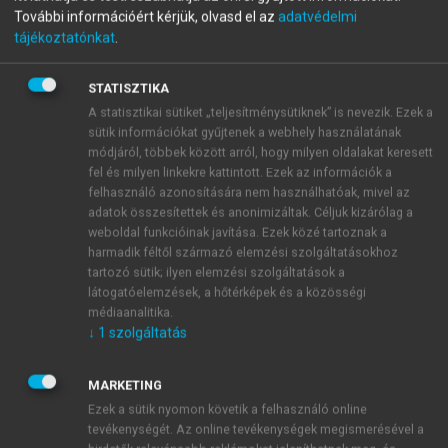
További információért kérjük, olvasd el az
adatvédelmi
Gátvédelem, gátmetszés,
tájékoztatónkat
.
gátvarrás
STATISZTIKA
A statisztikai sütiket „teljesítménysütiknek” is nevezik. Ezek a
sütik információkat gyűjtenek a webhely használatának
menu_book
OLVASÁS
módjáról, többek között arról, hogy milyen oldalakat keresett
fel és milyen linkekre kattintott. Ezek az információk a
felhasználó azonosítására nem használhatóak, mivel az
adatok összesítettek és anonimizáltak. Céljuk kizárólag a
weboldal funkcióinak javítása. Ezek közé tartoznak a
GÁTVÉDELEM, GÁTMETSZÉS,
harmadik féltől származó elemzési szolgáltatásokhoz
GÁTVARRÁS
tartozó sütik; ilyen elemzési szolgáltatások a
látogatóelemzések, a hőtérképek és a közösségi
médiaanalitika.
Alasztics Bálint, Rigó János
↓
1
szolgáltatás
MARKETING
Ezek a sütik nyomon követik a felhasználó online
tevékenységét. Az online tevékenységek megismerésével a