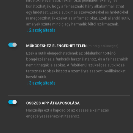
hirdetők relevánsabb reklámokat jeleníthetnek meg, és
korlátozhatják, hogy a felhasználó hány alkalommal láthat
egy hirdetést. Ezek a sütik más szervezetekkel és hirdetőkkel
is megoszthatják ezeket az információkat. Ezek állandó sütik,
amelyek szinte mindig egy harmadik féltől származnak.
↓
2
szolgáltatás
MŰKÖDÉSHEZ ELENGEDHETETLEN
(mindig szükséges)
Ezek a sütik elengedhetetlenek az oldalunkon történő
böngészéshez,a funkciók használatához, és a felhasználók
nem tilthatják le azokat. A feltétlenül szükséges sütik közé
tartoznak többek között a személyre szabott beállításokat
kezelő sütik.
↓
3
szolgáltatás
ÖSSZES APP ÁTKAPCSOLÁSA
Használja ezt a kapcsolót az összes alkalmazás
engedélyezéséhez/letiltásához.
TARTALOMJEGYZÉK