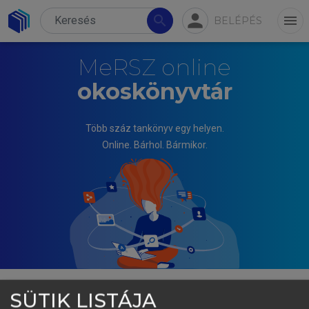
person
search
menu
BELÉPÉS
MeRSZ online
okoskönyvtár
Több száz tankönyv egy helyen.
Online. Bárhol. Bármikor.
SÜTIK LISTÁJA
ALASZTICS BÁLINT, RIGÓ JÁNOS