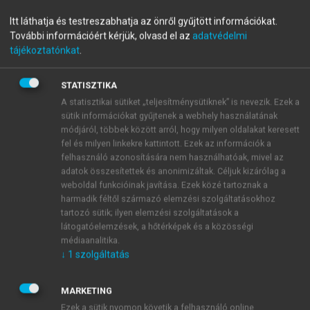
Gátvédelem, gátmetszés,
Itt láthatja és testreszabhatja az önről gyűjtött információkat.
További információért kérjük, olvasd el az
adatvédelmi
gátvarrás
tájékoztatónkat
.
STATISZTIKA
menu_book
OLVASÁS
A statisztikai sütiket „teljesítménysütiknek” is nevezik. Ezek a
sütik információkat gyűjtenek a webhely használatának
módjáról, többek között arról, hogy milyen oldalakat keresett
fel és milyen linkekre kattintott. Ezek az információk a
felhasználó azonosítására nem használhatóak, mivel az
4.6.3. A gát meleg vizes
adatok összesítettek és anonimizáltak. Céljuk kizárólag a
borogatása a kitolási szakban
weboldal funkcióinak javítása. Ezek közé tartoznak a
harmadik féltől származó elemzési szolgáltatásokhoz
A kitolási szakban alkalmazott 40–45 °C-os, steril
tartozó sütik; ilyen elemzési szolgáltatások a
textíliába csavart meleg borogatás javítja a
látogatóelemzések, a hőtérképek és a közösségi
médiaanalitika.
vérellátást, ellazítja a szöveteket, csökkenti a
↓
1
szolgáltatás
fájdalomérzetet és mérsékli a harmad- és negyedfokú
gátsérülések gyakoriságát. Fontos a folyamatos
MARKETING
hőmérséklet fenntartása rendszeres cserével.
Ezek a sütik nyomon követik a felhasználó online