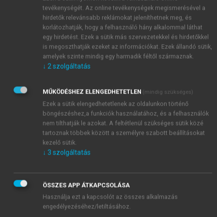
tevékenységét. Az online tevékenységek megismerésével a
hirdetők relevánsabb reklámokat jeleníthetnek meg, és
korlátozhatják, hogy a felhasználó hány alkalommal láthat
egy hirdetést. Ezek a sütik más szervezetekkel és hirdetőkkel
is megoszthatják ezeket az információkat. Ezek állandó sütik,
amelyek szinte mindig egy harmadik féltől származnak.
↓
2
szolgáltatás
MŰKÖDÉSHEZ ELENGEDHETETLEN
(mindig szükséges)
Ezek a sütik elengedhetetlenek az oldalunkon történő
böngészéshez,a funkciók használatához, és a felhasználók
nem tilthatják le azokat. A feltétlenül szükséges sütik közé
tartoznak többek között a személyre szabott beállításokat
kezelő sütik.
↓
3
szolgáltatás
ÖSSZES APP ÁTKAPCSOLÁSA
Használja ezt a kapcsolót az összes alkalmazás
engedélyezéséhez/letiltásához.