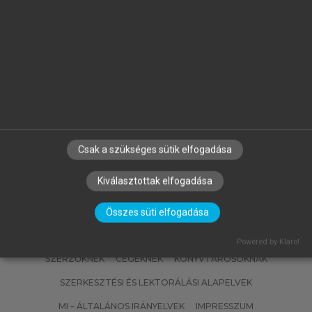
FALUS ANDRÁS, BUZÁS EDIT, HOLUB
MARIANNA CSILLA, RAJNAVÖLGYI
ÉVA (SZERK.)
Az immunológia alapjai
Csak a szükséges sütik elfogadása
Kiválasztottak elfogadása
Összes süti elfogadása
Powered by Klaro!
SZERZŐKNEK
CÉGEKNEK
KÖNYVTÁROSOKNAK
SZERKESZTÉSI ÉS LEKTORÁLÁSI ALAPELVEK
MI – ÁLTALÁNOS IRÁNYELVEK
IMPRESSZUM