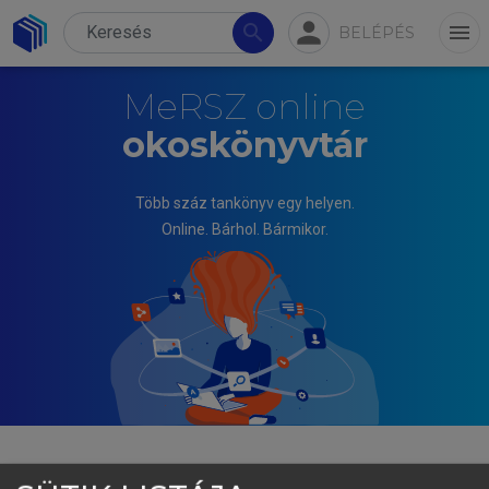
person
search
menu
BELÉPÉS
MeRSZ online
okoskönyvtár
Több száz tankönyv egy helyen.
Online. Bárhol. Bármikor.
ALASZTICS BÁLINT, RIGÓ JÁNOS