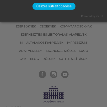
Összes süti elfogadása
Powered by Klaro!
SZERZŐKNEK
CÉGEKNEK
KÖNYVTÁROSOKNAK
SZERKESZTÉSI ÉS LEKTORÁLÁSI ALAPELVEK
MI – ÁLTALÁNOS IRÁNYELVEK
IMPRESSZUM
ADATVÉDELEM
LICENCSZERZŐDÉS
SÚGÓ
GYIK
BLOG
RÓLUNK
SÜTI BEÁLLÍTÁSOK