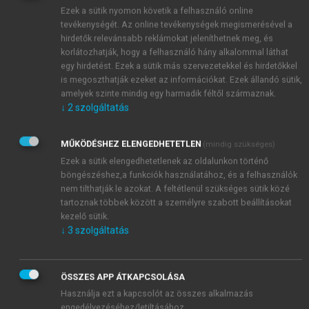
vérző erek aláöltését szolgálja. Ha a sérülés magasra
Ezek a sütik nyomon követik a felhasználó online
terjed, és nem tudjuk a seb vége fölé helyezni az első
tevékenységét. Az online tevékenységek megismerésével a
öltést, akkor az elérhető legmagasabb helyre tegyünk
hirdetők relevánsabb reklámokat jeleníthetnek meg, és
fel egy öltést, a fonalat ne vágjuk le, hanem azt
korlátozhatják, hogy a felhasználó hány alkalommal láthat
megragadva óvatosan húzzuk lefelé a sebszéleket.
egy hirdetést. Ezek a sütik más szervezetekkel és hirdetőkkel
is megoszthatják ezeket az információkat. Ezek állandó sütik,
Előfordulhat, hogy újabb öltést vagy öltéseket kell
amelyek szinte mindig egy harmadik féltől származnak.
behelyezni, és hasonlóan kell eljárnunk mindaddig,
↓
2
szolgáltatás
amíg látótérbe nem kerül a seb vége, amikor
megnyugtatóan felhelyezhető a saroköltés.
MŰKÖDÉSHEZ ELENGEDHETETLEN
(mindig szükséges)
Ezek a sütik elengedhetetlenek az oldalunkon történő
böngészéshez,a funkciók használatához, és a felhasználók
nem tilthatják le azokat. A feltétlenül szükséges sütik közé
tartoznak többek között a személyre szabott beállításokat
kezelő sütik.
↓
3
szolgáltatás
ÖSSZES APP ÁTKAPCSOLÁSA
Használja ezt a kapcsolót az összes alkalmazás
engedélyezéséhez/letiltásához.