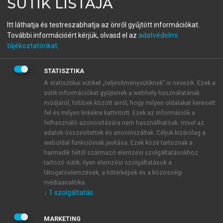
SÜTIK LISTÁJA
Gátvédelem, gátmetszés,
Itt láthatja és testreszabhatja az önről gyűjtött információkat.
gátvarrás
További információért kérjük, olvasd el az
adatvédelmi
tájékoztatónkat
.
menu_book
OLVASÁS
STATISZTIKA
A statisztikai sütiket „teljesítménysütiknek” is nevezik. Ezek a
sütik információkat gyűjtenek a webhely használatának
módjáról, többek között arról, hogy milyen oldalakat keresett
fel és milyen linkekre kattintott. Ezek az információk a
6.3. Első- és másodfokú
felhasználó azonosítására nem használhatóak, mivel az
gátsérülés ellátása
adatok összesítettek és anonimizáltak. Céljuk kizárólag a
weboldal funkcióinak javítása. Ezek közé tartoznak a
A sebszélek környezetét 1%-os lidocain injekcióval
harmadik féltől származó elemzési szolgáltatásokhoz
infiltráljuk, ügyelve arra, hogy mindkét oldalon
tartozó sütik; ilyen elemzési szolgáltatások a
látogatóelemzések, a hőtérképek és a közösségi
azonos mértékben duzzasszuk fel a szöveteket.
médiaanalitika.
A feltárt hüvelyfal felső sebzugától cranial felé
↓
1
szolgáltatás
kb. 10 mm távolságban helyezzük el az első öltést, ez
az ún. saroköltés, amely az esetlegesen retrahálódott,
MARKETING