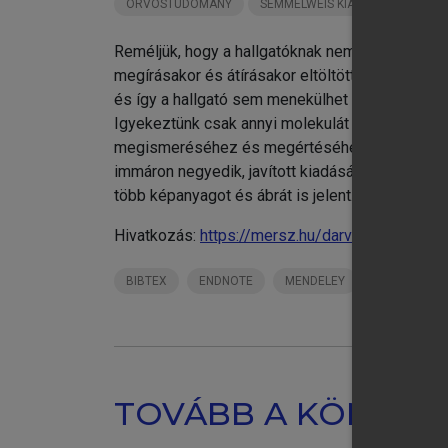
ORVOSTUDOMÁNY
SEMMELWEIS KIADÓ KÖNYVEI
Reméljük, hogy a hallgatóknak nemcsak egy olyan
megírásakor és átírásakor eltöltött minket. Ez 
chevron_right
XV
és így a hallgató sem menekülhet meg a molekul
chevron_right
XV
Igyekeztünk csak annyi molekulát és molekulári
chevron_right
XV
megismeréséhez és megértéséhez. Kívánjuk, hog
XV
immáron negyedik, javított kiadását tartják a 
több képanyagot és ábrát is jelent. Reméljük ez
Hivatkozás:
https://mersz.hu/darvas-laszlo-sejt
BIBTEX
ENDNOTE
MENDELEY
ZOTERO
TOVÁBB A KÖNYVT