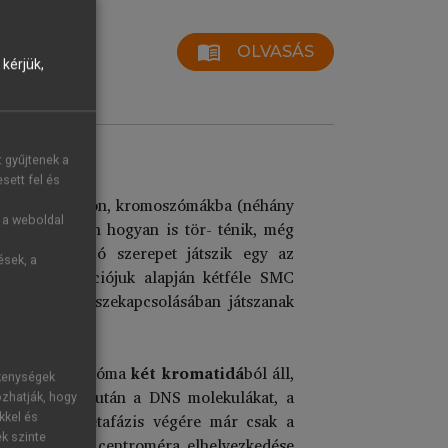
menu_book
OLVASÁS
kérjük,
t gyűjtenek a
sett fel és
l megfeleződjön, kromoszómákba (néhány
g a weboldal
 ez pontosan hogyan is tör- ténik, még
 meghatározó szerepet játszik egy az
ések, a
omes). Funkciójuk alapján kétféle SMC
kromatidák összekapcsolásában játszanak
dött, a kromoszóma
két kromatidá
ból áll,
ékenységek
S szintézis után a DNS molekulákat, a
ozhatják, hogy
eválik, a metafázis végére már csak a
kkel és
ek szinte
kromatidák. A centroméra elhelyezkedése