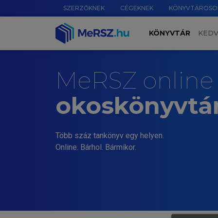
SZERZŐKNEK
CÉGEKNEK
KÖNYVTÁROSO
KÖNYVTÁR
KED
MeRSZ online
okoskönyvtá
Több száz tankönyv egy helyen.
Online. Bárhol. Bármikor.