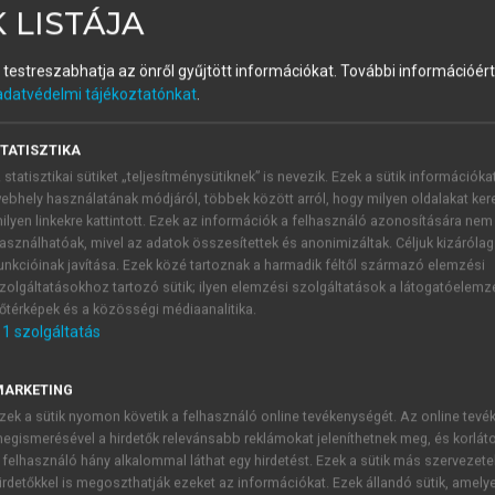
 LISTÁJA
és testreszabhatja az önről gyűjtött információkat.
További információért 
adatvédelmi tájékoztatónkat
.
TATISZTIKA
 statisztikai sütiket „teljesítménysütiknek” is nevezik. Ezek a sütik információka
ebhely használatának módjáról, többek között arról, hogy milyen oldalakat kere
több cm hosszú, megkettőződött DNS-e pontosan, törés nélkü
ilyen linkekre kattintott. Ezek az információk a felhasználó azonosítására nem
asználhatóak, mivel az adatok összesítettek és anonimizáltak. Céljuk kizáróla
a DNS eredeti hosszúságának tízezredére csökken. Azt, hogy
unkcióinak javítása. Ezek közé tartoznak a harmadik féltől származó elemzési
t kialakulásában, mind pedig a kromatidák szétválásában
zolgáltatásokhoz tartozó sütik; ilyen elemzési szolgáltatások a látogatóelemz
érje család, az
SMC
-k (
s
tructural
m
aintenance of
c
hromos
őtérképek és a közösségi médiaanalitika.
ma szerkezet kialakulásában, a
kohezin
ek pedig a testvér 
1
szolgáltatás
.
át az MPF által foszforilált kondenzin játszik szerepet.
MARKETING
s részei a következők. Mivel a DNS az S fázisban megkettőző
zek a sütik nyomon követik a felhasználó online tevékenységét. Az online tev
ződés, a
centromér
régiónál kapcsolódnak egymáshoz. A DN
egismerésével a hirdetők relevánsabb reklámokat jeleníthetnek meg, és korlát
bsége a kromoszóma kondenzáció során, már a profázisban l
 felhasználó hány alkalommal láthat egy hirdetést. Ezek a sütik más szervezete
irdetőkkel is megoszthatják ezeket az információkat. Ezek állandó sütik, amely
n is leválnak a kohezinek, anafázisban szét tudnak válni a 