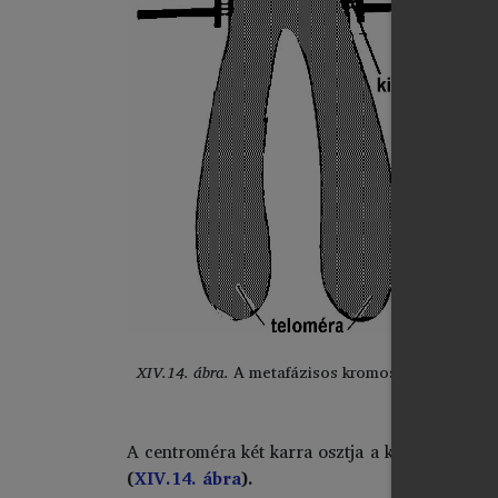
XIV.14. ábra.
A metafázisos kromoszóma részei
A centroméra két karra osztja a kromoszómák
(
XIV.14. ábra
).