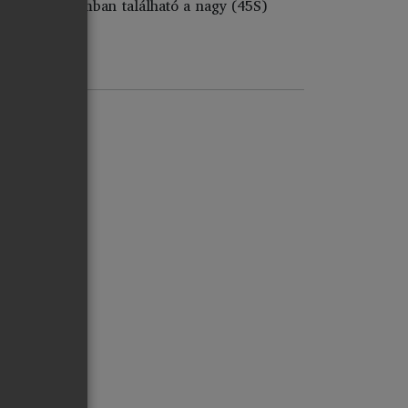
agy kópiaszámban található a nagy (45S)
DOCITÓZIS