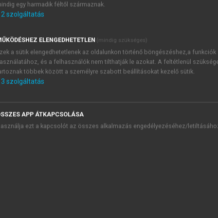
indig egy harmadik féltől származnak.
d citogenetika). A centroméra DNS szekvenciája meglehet
2
szolgáltatás
NS-t tartalmaz. A DNS szerveződésben specifikus centromérik
elöli a
kinetokor
helyét. A profázis és prometafázis alatt a ce
ŰKÖDÉSHEZ ELENGEDHETETLEN
(mindig szükséges)
30–40) kapcsolódnak. Morfológiailag a kinetokor egy három 
zek a sütik elengedhetetlenek az oldalunkon történő böngészéshez,a funkciók
ét is tartalmaz. Ismeretes egy
autoimmun betegség
,
a
sclerod
asználatához, és a felhasználók nem tilthatják le azokat. A feltétlenül szükség
e ellen.
artoznak többek között a személyre szabott beállításokat kezelő sütik.
3
szolgáltatás
SSZES APP ÁTKAPCSOLÁSA
asználja ezt a kapcsolót az összes alkalmazás engedélyezéséhez/letiltásáho
nek és kondenzinek funkciója