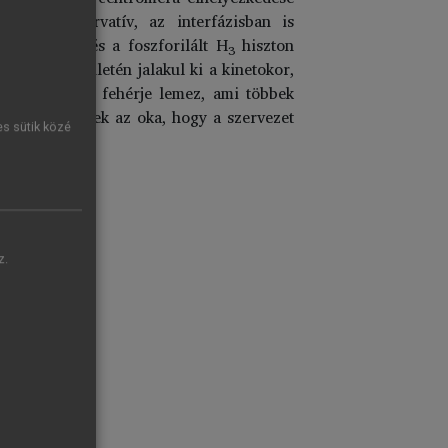
ősen konzervatív, az interfázisban is
us fehérjék és a foszforilált H
hiszton
3
ntroméra területén jalakul ki a kinetokor,
rétegből álló fehérje lemez, ami többek
erma
,
amelynek az oka, hogy a szervezet
es sütik közé
z.