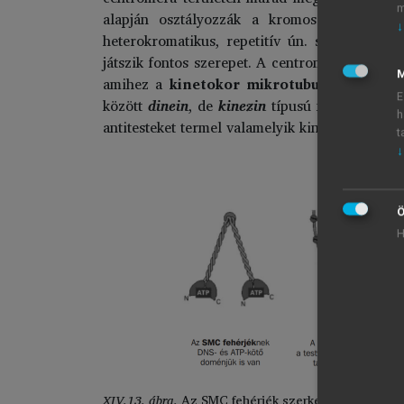
m
alapján osztályozzák a kromoszómákat (lás
↓
heterokromatikus, repetitív ún. szatellita D
játszik fontos szerepet. A centromér régió kij
M
amihez a
kinetokor mikrotubulusok
(kb. 
E
között
dinein
, de
kinezin
típusú motor fehérj
h
antitesteket termel valamelyik kinetokor fehérj
t
↓
Ö
H
XIV.13. ábra.
Az SMC fehérjék szerkezet, a kohezi