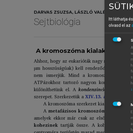
SÜTIK
DARVAS ZSUZSA, LÁSZLÓ VALÉRIA
Sejtbiológia
Itt láthatja 
olvasd el az
S
A
A kromoszóma kialakulása
w
Ahhoz, hogy az eukarióták nagy mennyiségű, 
m
h
µm hosszúságúak) kell rendeződnie. Eközben 
f
nem ismerjük. Mind a kromoszóma szerkeze
s
ATPázokhoz tartozó nagyon konzervatív feh
h
különíthetünk el. A
kondenzin
ek a kromoszó
↓
szerepet. Szerkezetük a
XIV.13. ábrá
n
látható
A kromoszóma szerkezet kialakulásában teh
A
metafázisos kromoszóma
jellegzete
E
amelyek ekkor már csak az elsődleges befű
m
kohezinek
tartják össze. A kohezinek töb
a
h
centroméra területén marad meg. Miután inne