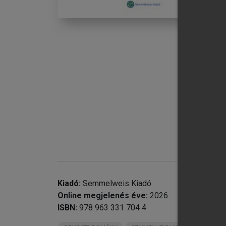
chevron_right
VI
IX
chevron_right
X.
chevron_right
X
chevron_right
XI
chevron_right
XI
chevron_right
XI
chevron_right
Kiadó:
Semmelweis Kiadó
Online megjelenés éve:
2026
ISBN:
978 963 331 704 4