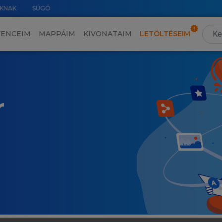
KNAK
SÚGÓ
VENCEIM
MAPPÁIM
KIVONATAIM
LETÖLTÉSEIM
r