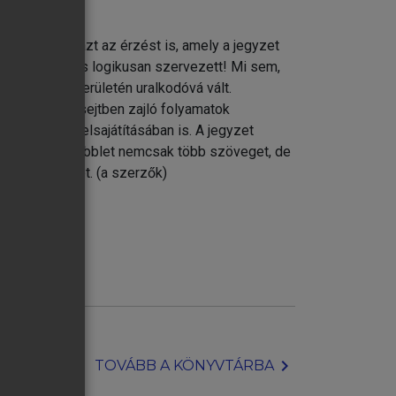
 belevinnünk azt az érzést is, amely a jegyzet
 tökéletesen és logikusan szervezett! Mi sem,
ány minden területén uralkodóvá vált.
artottunk a sejtben zajló folyamatok
tésében és elsajátításában is. A jegyzet
yen mondva a többlet nemcsak több szöveget, de
lt eseményeket. (a szerzők)
chevron_right
TOVÁBB A KÖNYVTÁRBA