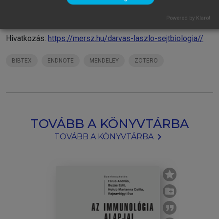
sejtekben zajló, néha bizony komplikált eseményeket. (a
szerzők)
Powered by Klaro!
Hivatkozás:
https://mersz.hu/darvas-laszlo-sejtbiologia//
BIBTEX
ENDNOTE
MENDELEY
ZOTERO
TOVÁBB A KÖNYVTÁRBA
chevron_right
TOVÁBB A KÖNYVTÁRBA