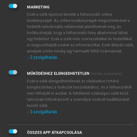
promoter régió
(ennek értelmezését lásd később)
MARKETING
területét, amelyhez hozzá is kötődik. Az első néhány
Ezek a sütik nyomon követik a felhasználó online
nukleotid összekapcsolása után a faktor leválik és a
tevékenységét. Az online tevékenységek megismerésével a
polinukleotidlánc hosszabításában, illetve
hirdetők relevánsabb reklámokat jeleníthetnek meg, és
befejezésében fontos elongációs és terminációs
korlátozhatják, hogy a felhasználó hány alkalommal láthat
egy hirdetést. Ezek a sütik más szervezetekkel és hirdetőkkel
faktorok kötődnek be.
is megoszthatják ezeket az információkat. Ezek állandó sütik,
Az eukarióta sejtek RNS átírási folyamata
amelyek szinte mindig egy harmadik féltől származnak.
több szempontból is eltér
a prokariótákétól.
↓
2
szolgáltatás
Maga az enzim és az egész transzkripciós
komplex sokkal összetettebb, mint a
MŰKÖDÉSHEZ ELENGEDHETETLEN
(mindig szükséges)
baktériumokban. Pl. a teljes enzimkomplex a
Ezek a sütik elengedhetetlenek az oldalunkon történő
„holoenzim” sokkal több alegységből áll. Az
böngészéshez,a funkciók használatához, és a felhasználók
eukarióta sejtekben nem egyféle, hanem
nem tilthatják le azokat. A feltétlenül szükséges sütik közé
háromféle RNS polimeráz működik
. A római
tartoznak többek között a személyre szabott beállításokat
számokkal jelölt enzimek közül az
RNS
kezelő sütik.
↓
3
szolgáltatás
polimeráz I
a magvacskában működik és a
nagy
riboszomális RNS-t
írja át a DNS-ről. Az
RNS
polimeráz II
írja át a fehérjéket kódoló géneket,
ÖSSZES APP ÁTKAPCSOLÁSA
azaz a
mRNS
szintézisét végzi
,
valamint a