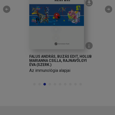
arrow_circle_left
arrow_circle_right
FALUS ANDRÁS, BUZÁS EDIT, HOLUB
F
MARIANNA CSILLA, RAJNAVÖLGYI
M
ÉVA (SZERK.)
É
Az immunológia alapjai
A