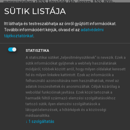
mennyiségben rRNS képződik (kb. összes RNS 80%-
a) és a teljes RNS tartalomnak csak igen kis
SÜTIK LISTÁJA
százaléka a mRNS. Ennek a legnagyobb része még a
magban lebomlik, és a citoplazmába csak a termelt
Itt láthatja és testreszabhatja az önről gyűjtött információkat.
és átalakított mRNS kis része jut ki. A sejt által
További információért kérjük, olvasd el az
adatvédelmi
szintetizált mRNS mennyiségi és minőségi
tájékoztatónkat
.
megoszlása ugyanakkor nagyon fontos, mert döntően
befolyásolja a sejt által előállítható fehérjék
STATISZTIKA
mennyiségét, illetve minőségét, és így a sejt
A statisztikai sütiket „teljesítménysütiknek” is nevezik. Ezek a
működését is.
sütik információkat gyűjtenek a webhely használatának
módjáról, többek között arról, hogy milyen oldalakat keresett
Prokariótákban mindegyik RNS típust
fel és milyen linkekre kattintott. Ezek az információk a
ugyanaz a
DNS függő RNS polimeráz
írja át.
A
felhasználó azonosítására nem használhatóak, mivel az
bakteriális enzim evolúciósan rokona az eukarióta
adatok összesítettek és anonimizáltak. Céljuk kizárólag a
enzimnek, de egyszerűbb felépítésű. Az E. coli
weboldal funkcióinak javítása. Ezek közé tartoznak a
baktérium enzime 4 különböző alegységből áll: α, β,
harmadik féltől származó elemzési szolgáltatásokhoz
tartozó sütik; ilyen elemzési szolgáltatások a
β', és σ. A legutolsó helyen említett alegységnek a
látogatóelemzések, a hőtérképek és a közösségi
szigma faktornak (
σ
)
specifikus szerepe van a
médiaanalitika.
transzkripció megindításában. Képessé teszi az
↓
1
szolgáltatás
enzimet, hogy felismerje a gén átírásában fontos