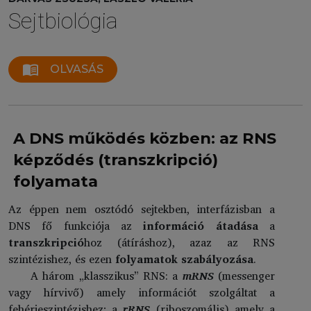
Sejtbiológia
menu_book
OLVASÁS
A DNS működés közben: az RNS
képződés (transzkripció)
folyamata
Az éppen nem osztódó sejtekben, interfázisban a
DNS fő funkciója az
információ átadása
a
transzkripció
hoz (átíráshoz), azaz az RNS
szintézishez, és ezen
folyamatok szabályozása
.
A három „klasszikus” RNS: a
mRNS
(messenger
vagy hírvivő) amely információt szolgáltat a
fehérjeszintézishez; a
rRNS
(riboszomális) amely a