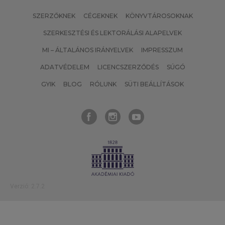
SZERZŐKNEK
CÉGEKNEK
KÖNYVTÁROSOKNAK
SZERKESZTÉSI ÉS LEKTORÁLÁSI ALAPELVEK
MI – ÁLTALÁNOS IRÁNYELVEK
IMPRESSZUM
ADATVÉDELEM
LICENCSZERZŐDÉS
SÚGÓ
GYIK
BLOG
RÓLUNK
SÜTI BEÁLLÍTÁSOK
Verzió: 2.7.2