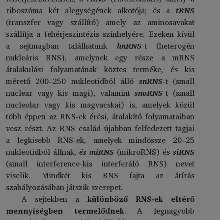
riboszóma két alegységének alkotója; és a
tRNS
(transzfer vagy szállító) amely az aminosavakat
szállítja a fehérjeszintézis színhelyére. Ezeken kívül
a sejtmagban találhatunk
hnRNS
-t (heterogén
nukleáris RNS), amelynek egy része a mRNS
átalakulási folyamatának köztes terméke, és kis
méretű 200–250 nukleotidból álló
snRNS
-t (small
nuclear vagy kis magi), valamint
snoRNS
-t (small
nucleolar vagy kis magvacskai) is, amelyek közül
több éppen az RNS-ek érési, átalakító folyamataiban
vesz részt. Az RNS család újabban felfedezett tagjai
a legkisebb RNS-ek, amelyek mindössze 20–25
nukleotidból állnak,
és miRNS
(mikroRNS) és
siRNS
(small interference-kis interferáló RNS) nevet
viselik. Mindkét kis RNS fajta az átírás
szabályozásában játszik szerepet.
A sejtekben a
különböző RNS-ek eltérő
mennyiségben termelődnek
. A legnagyobb