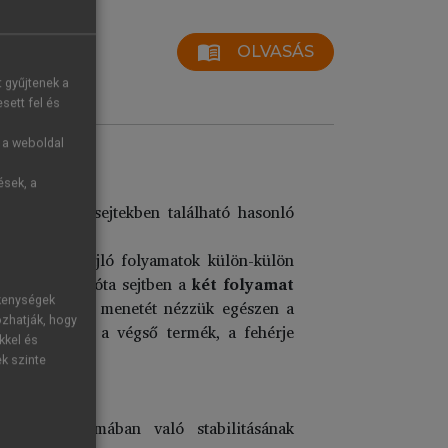
menu_book
OLVASÁS
t gyűjtenek a
sett fel és
g a weboldal
ések, a
prokarióta sejtekben található hasonló
en az ott zajló folyamatok külön-külön
dig az eukarióta sejtben a
két folyamat
ékenységek
ormáció átadás menetét nézzük egészen a
ozhatják, hogy
bályozó pont a végső termék, a fehérje
kkel és
ek szinte
s a citoplazmában való stabilitásának