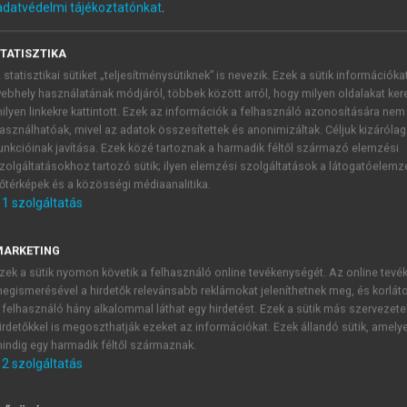
adatvédelmi tájékoztatónkat
.
TATISZTIKA
 statisztikai sütiket „teljesítménysütiknek” is nevezik. Ezek a sütik információka
ebhely használatának módjáról, többek között arról, hogy milyen oldalakat kere
ilyen linkekre kattintott. Ezek az információk a felhasználó azonosítására nem
asználhatóak, mivel az adatok összesítettek és anonimizáltak. Céljuk kizáróla
unkcióinak javítása. Ezek közé tartoznak a harmadik féltől származó elemzési
szabályozása
zolgáltatásokhoz tartozó sütik; ilyen elemzési szolgáltatások a látogatóelemz
őtérképek és a közösségi médiaanalitika.
ződése, az átírás és átfordítás folyamatai komplexebbek a 
1
szolgáltatás
szabályozó mechanizmus is sokkal összetettebb
.
ció
, amely lehetővé teszi, hogy minden egyes kompartmentb
MARKETING
tákban a transzkripció és transzláció kapcsolt folyamatok, ad
zek a sütik nyomon követik a felhasználó online tevékenységét. Az online tev
zabályozás is többlépcsős lehet. Ha a DNS-ről történő inf
egismerésével a hirdetők relevánsabb reklámokat jeleníthetnek meg, és korlát
övető lépések sorozata. Bármelyik lépés egy lehetséges sza
 felhasználó hány alkalommal láthat egy hirdetést. Ezek a sütik más szervezete
irdetőkkel is megoszthatják ezeket az információkat. Ezek állandó sütik, amely
ezők:
indig egy harmadik féltől származnak.
lsődleges átirat képződésének szabályozása.
2
szolgáltatás
NS átalakítási folyamatainak, magból való kijutásának é