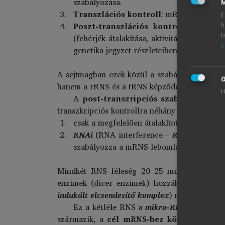
szabályozása.
M
Transzlációs kontroll
: mRNS riboszómá
E
Poszt-transzlációs kontroll
: ide sor
h
t
(fehérjék átalakítása, aktivitásának szab
↓
genetika jegyzet részleteiben tárgyalja.
A sejtmagban ezek közül a szabályozási szint
Ö
hanem a rRNS és a tRNS képződése során is m
H
A
post-transzripciós szabályozási
fo
transzkripciós kontrollra néhány lehetőség az
csak a megfelelően átalakított, sapkával 
RNAi
(RNA interference –
RNS interfere
szabályozza a mRNS lebomlását.
Mindkét RNS féleség 20–25 nukleotidból épü
enzimek (dicer enzimek) hozzák létre őket
indukált elcsendesítő komplex
) működését sz
Ez a kétféle RNS a
mikro-RNS
és az
siR
származik, a
cél mRNS-hez kötődik és ak