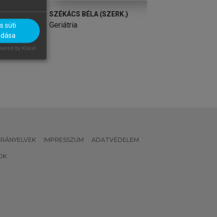
SZÉKÁCS BÉLA (SZERK.)
SZÉKÁCS BÉLA (S
Geriátria
Geriátria
 süti
adása
ered by Klaro!
 IRÁNYELVEK
IMPRESSZUM
ADATVÉDELEM
OK