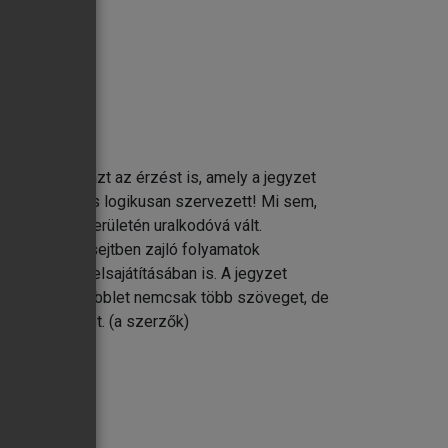
 belevinnünk azt az érzést is, amely a jegyzet
 tökéletesen és logikusan szervezett! Mi sem,
ány minden területén uralkodóvá vált.
artottunk a sejtben zajló folyamatok
tésében és elsajátításában is. A jegyzet
yen mondva a többlet nemcsak több szöveget, de
lt eseményeket. (a szerzők)