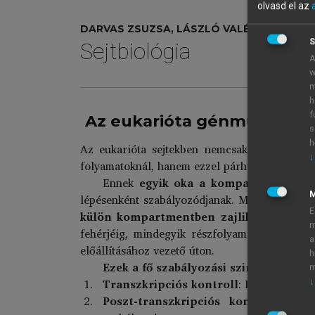
olvasd el az
DARVAS ZSUZSA, LÁSZLÓ VALÉRIA
S
Sejtbiológia
A
w
m
h
f
Az eukarióta génműködés 
s
h
Az eukarióta sejtekben nemcsak a DNS szerve
↓
folyamatoknál, hanem ezzel párhuzamosan
a 
Ennek
egyik oka a kompartmentalizá
lépésenként szabályozódjanak. Míg a prokarió
E
külön kompartmentben zajlik,
és így a s
m
fehérjéig, mindegyik részfolyamat egymást k
a
előállításához vezető úton.
h
Ezek a fő szabályozási szintek
a követk
m
Transzkripciós kontroll
: DNS-ről az e
↓
Poszt-transzkripciós kontroll
: az R