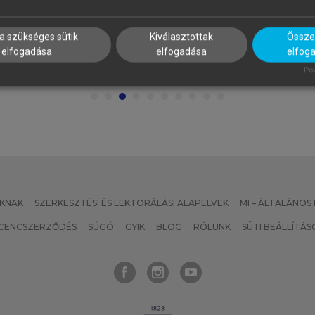
ALUS ANDRÁS, BUZÁS EDIT,
SZATMÁRI ZOLTÁN (SZERK.)
OLUB MARIANNA CSILLA,
Sport, életmód, egészség
a szükséges sütik
Kiválasztottak
Összes
AJNAVÖLGYI ÉVA (SZERK.)
elfogadása
elfogadása
elfog
z immunológia alapjai
Pow
KNAK
SZERKESZTÉSI ÉS LEKTORÁLÁSI ALAPELVEK
MI – ÁLTALÁNOS
ICENCSZERZŐDÉS
SÚGÓ
GYIK
BLOG
RÓLUNK
SÜTI BEÁLLÍTÁS