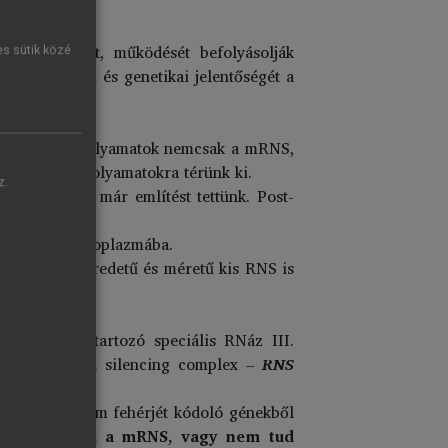
ályozása.
je funkcióját, működését befolyásolják
es sütik közé
lógiai/orvosi és genetikai jelentőségét a
ak, és ezek a folyamatok nemcsak a mRNS,
pcsolatos folyamatokra térünk ki.
z.
rgyalásánál már említést tettünk. Post-
llítódik a citoplazmába.
két hasonló eredetű és méretű kis RNS is
imcsaládba tartozó speciális RNáz III.
(RNA induced silencing complex –
RNS
mikro RNS
nem fehérjét kódoló génekből
vagy lebomlik a mRNS, vagy nem tud