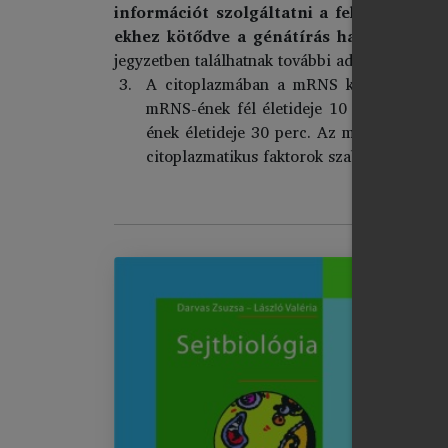
információt szolgáltatni a fehérjeszinté
ekhez kötődve a génátírás hatékonyság
jegyzetben találhatnak további adatokat.
A citoplazmában a mRNS különböző seb
mRNS-ének fél életideje 10 óra, míg a
r
ének életideje 30 perc. Az mRNS fél életi
citoplazmatikus faktorok szabályozzák.
Se
Im
El
chevron_right
I.
chevron_right
II