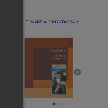
chevron_right
TOVÁBB A KÖNYVTÁRBA
arrow_circle_right