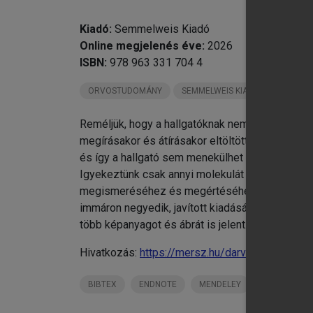
chevron_right
XV
XV
Kiadó:
Semmelweis Kiadó
Online megjelenés éve:
2026
ISBN:
978 963 331 704 4
ORVOSTUDOMÁNY
SEMMELWEIS KIADÓ KÖNYVEI
Reméljük, hogy a hallgatóknak nemcsak egy olyan
megírásakor és átírásakor eltöltött minket. Ez 
és így a hallgató sem menekülhet meg a molekul
Igyekeztünk csak annyi molekulát és molekulári
megismeréséhez és megértéséhez. Kívánjuk, hog
immáron negyedik, javított kiadását tartják a 
több képanyagot és ábrát is jelent. Reméljük ez
Hivatkozás:
https://mersz.hu/darvas-laszlo-sejt
BIBTEX
ENDNOTE
MENDELEY
ZOTERO