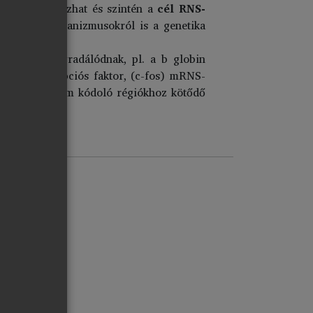
NS-ből származhat és szintén a
cél RNS-
zekről a mechanizmusokról is a genetika
lassabban degradálódnak, pl. a b globin
ik transzkripciós faktor, (c-fos) mRNS-
elhelyezkedő, nem kódoló régiókhoz kötődő