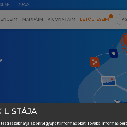
KNAK
SÚGÓ
VENCEIM
MAPPÁIM
KIVONATAIM
LETÖLTÉSEIM
r
 LISTÁJA
és testreszabhatja az önről gyűjtött információkat.
További információért 