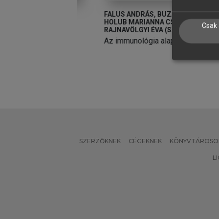
VÁN
FALUS ANDRÁS, BUZÁS EDIT,
F
HOLUB MARIANNA CSILLA,
H
 és funkcionális
Csak 
RAJNAVÖLGYI ÉVA (SZERK.)
R
et
Az immunológia alapjai
A
SZERZŐKNEK
CÉGEKNEK
KÖNYVTÁROSO
L