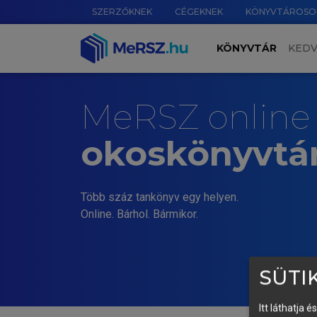
SZERZŐKNEK
CÉGEKNEK
KÖNYVTÁROSO
KÖNYVTÁR
KED
MeRSZ online
okoskönyvtá
Több száz tankönyv egy helyen.
Online. Bárhol. Bármikor.
SÜTIK
Itt láthatja 