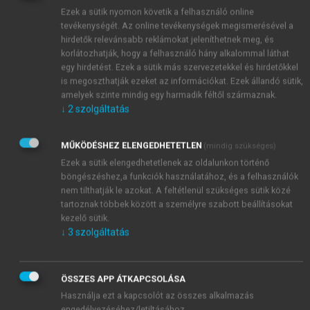
Ismeretes, hogy az RNS import szignál vagy
Ezek a sütik nyomon követik a felhasználó online
szorosan az RNS-t kódoló DNS szakasz mellett, vagy
tevékenységét. Az online tevékenységek megismerésével a
hirdetők relevánsabb reklámokat jeleníthetnek meg, és
az RNS-t kódoló régión belül helyezkedik el, a
korlátozhatják, hogy a felhasználó hány alkalommal láthat
transzport mechanizmusának részleteit azonban nem
egy hirdetést. Ezek a sütik más szervezetekkel és hirdetőkkel
ismerjük.
is megoszthatják ezeket az információkat. Ezek állandó sütik,
amelyek szinte mindig egy harmadik féltől származnak.
↓
2
szolgáltatás
MŰKÖDÉSHEZ ELENGEDHETETLEN
(mindig szükséges)
Ezek a sütik elengedhetetlenek az oldalunkon történő
böngészéshez,a funkciók használatához, és a felhasználók
nem tilthatják le azokat. A feltétlenül szükséges sütik közé
tartoznak többek között a személyre szabott beállításokat
kezelő sütik.
↓
3
szolgáltatás
ÖSSZES APP ÁTKAPCSOLÁSA
Használja ezt a kapcsolót az összes alkalmazás
engedélyezéséhez/letiltásához.