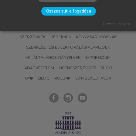
Összes süti elfogadása
Powered by Klaro!
SZERZŐKNEK
CÉGEKNEK
KÖNYVTÁROSOKNAK
SZERKESZTÉSI ÉS LEKTORÁLÁSI ALAPELVEK
MI – ÁLTALÁNOS IRÁNYELVEK
IMPRESSZUM
ADATVÉDELEM
LICENCSZERZŐDÉS
SÚGÓ
GYIK
BLOG
RÓLUNK
SÜTI BEÁLLÍTÁSOK