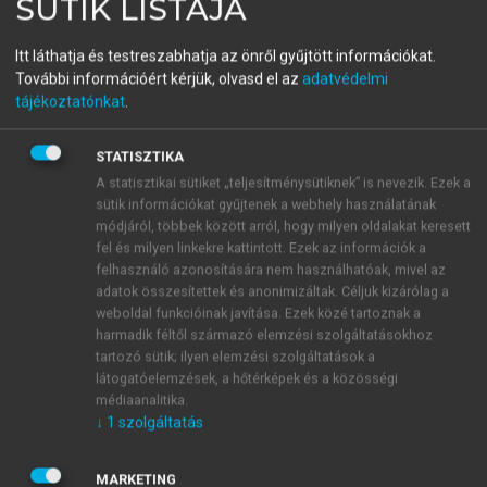
SÜTIK LISTÁJA
Sejtbiológia
Itt láthatja és testreszabhatja az önről gyűjtött információkat.
További információért kérjük, olvasd el az
adatvédelmi
tájékoztatónkat
.
menu_book
OLVASÁS
STATISZTIKA
A statisztikai sütiket „teljesítménysütiknek” is nevezik. Ezek a
sütik információkat gyűjtenek a webhely használatának
A mitokondriális RNS import
módjáról, többek között arról, hogy milyen oldalakat keresett
A mitokondrium saját RNS szintézise mellett
fel és milyen linkekre kattintott. Ezek az információk a
citoplazmatikus eredetű RNS is bejuthat a mátrixba,
felhasználó azonosítására nem használhatóak, mivel az
adatok összesítettek és anonimizáltak. Céljuk kizárólag a
azaz
RNS import
is történik. Növényekben,
weboldal funkcióinak javítása. Ezek közé tartoznak a
egysejtűekben és élesztősejtekben citoplazmában
harmadik féltől származó elemzési szolgáltatásokhoz
szintetizálódott tRNS molekulák kerülnek be a
tartozó sütik; ilyen elemzési szolgáltatások a
mitokondriumba, míg emlős sejtekben tRNS importot
látogatóelemzések, a hőtérképek és a közösségi
nem figyeltek meg, de beszámoltak más funckiójú
médiaanalitika.
↓
1
szolgáltatás
RNS molekulák mitokondriumba történő
transzportjáról. Az RNS import mechanizmusáról
közel sem tudunk annyit, mint a fehérjékéről.
MARKETING