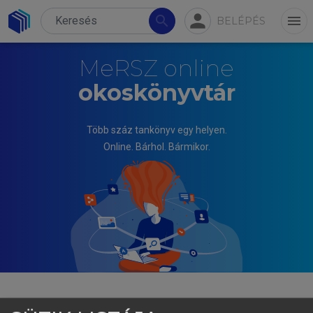
person
search
menu
BELÉPÉS
MeRSZ online
okoskönyvtár
Több száz tankönyv egy helyen.
Online. Bárhol. Bármikor.
DARVAS ZSUZSA, LÁSZLÓ VALÉRIA